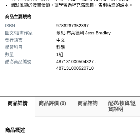
幽默風趣的漫畫情節，讓學習過程充滿樂趣，告別枯燥的課本。
商品主要規格
ISBN
9786267352397
圖文/插畫作家
翠思·布萊德利 Jess Bradley
發行語言
中文
學習科目
科學
數量
1組
酷澎商品編號
487131000504327 -
487131000520710
商品詳情
商品評價
(
0
)
商品諮詢
配送/換貨/退
貨說明
商品概述