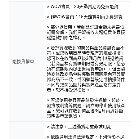
※ WOW會員：30天鑑賞期內免費退貨
※ 非WOW會員：15天鑑賞期內免費退貨
※ 部分退貨時，若剩餘訂單金額未達最低
訂購金額，我們保留補收去程運費並直接
從退款扣除之權利。
※ 若您實際收到的商品與產品資訊頁面不
符，或您收到商品時發現有瑕疵或損壞，
您可以在收到商品後3個月內申請退換貨
退換貨權益
（若商品標有賞味期限或有效期限，您必
須在該期限內提出退換貨申請），但因製
造商修改商品包裝導致頁面顯示內容與實
際商品不一致，或因螢幕設定或拍攝條件
不同導致商品圖片與實際產品略有差異
者，恕不接受退換貨。
※ 若您使用美容產品時發生過敏、起疹、
發癢或刺痛等問題，請立即停止使用該產
品，您可以在收到商品後3個月內憑診斷
證明書申請退貨。
※ 請注意，上述鑑賞期並非試用期。
※ 依照適用法律法規規定，下列情形不適