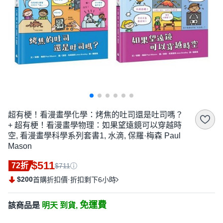
超有梗！看漫畫學化學：烤焦的吐司還是吐司嗎？
+ 超有梗！看漫畫學物理：如果望遠鏡可以穿越時
空, 看漫畫學科學系列套書1, 水滴, 保羅·梅森 Paul
Mason
$511
72折
$711
$200
·
首購折扣價
折扣剩下6小時
免運費
該商品是
明天 到貨,