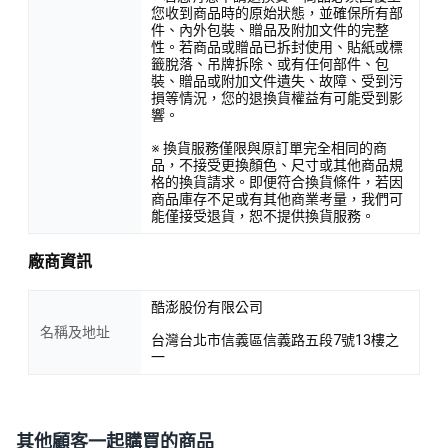
您收到商品時的原始狀態，並確保所有部
件、內外包裝、贈品及附加文件的完整
性。若商品或贈品已拆封使用、貼紙或標
籤脫落、吊牌拆除、或有任何部件、包
裝、贈品或附加文件遺失、故障、受到污
損等情況，您的退換貨權益有可能受到影
響。
※ 換貨服務僅限與原訂單完全相同的商
品，不接受更換顏色、尺寸或其他商品規
格的換貨請求。即便符合換貨條件，若因
商品庫存不足或有其他商業考量，我們可
能僅接受退貨，恕不提供換貨服務。
廠商資訊
酷澎股份有限公司
名稱及地址
台灣台北市信義區信義路五段7號13樓之
一
其他顧客一起購買的商品