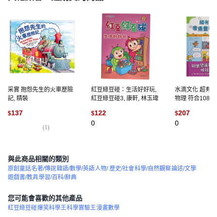
采實 抱怨先生的火車歷險
紅豆綠豆碰：生活好好玩,
水滴文化 超有梗
記, 精裝
紅豆綠豆碰3, 康軒, 林玉瑋
物理 符合108課
STEAM學習指
137
122
207
$
$
$
鏡可以穿越時空,
0
0
保羅‧梅森
(
1
)
與此商品相關的類別
原創童話
名著/傳說
韓語/數學/英語
人物/ 歷史/社會
科學/自然觀察
論述/文學
遊戲書/教具
學習/百科/辭典
您可能會喜歡的其他產品
紅豆綠豆碰
爆笑科學王
科學實驗王
漫畫數學