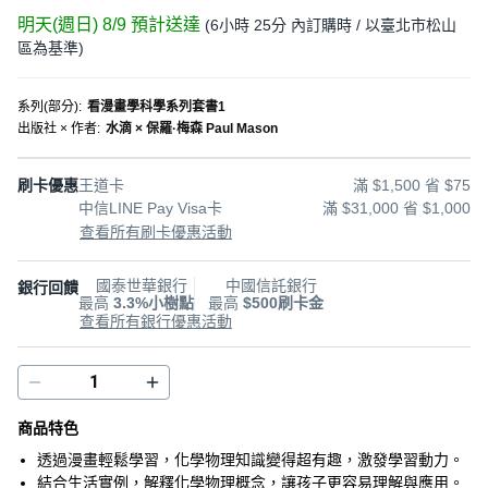
明天(週日) 8/9
預計送達
(
6小時 25分
內訂購時
/ 以臺北市松山
區為基準
)
系列(部分)
:
看漫畫學科學系列套書1
出版社 × 作者
:
水滴 × 保羅·梅森 Paul Mason
刷卡優惠
王道卡
滿 $1,500 省 $75
中信LINE Pay Visa卡
滿 $31,000 省 $1,000
查看所有刷卡優惠活動
國泰世華銀行
中國信託銀行
銀行回饋
最高
3.3%小樹點
最高
$500刷卡金
查看所有銀行優惠活動
商品特色
透過漫畫輕鬆學習，化學物理知識變得超有趣，激發學習動力。
結合生活實例，解釋化學物理概念，讓孩子更容易理解與應用。