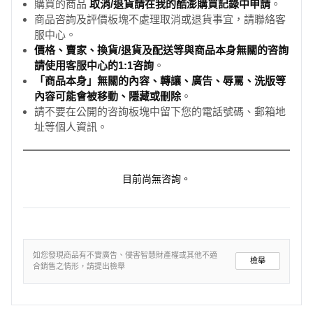
購買的商品
取消/退貨請在我的酷澎購買記錄中申請
。
商品咨詢及評價板塊不處理取消或退貨事宜，請聯絡客
服中心。
價格、賣家、換貨/退貨及配送等與商品本身無關的咨詢
請使用客服中心的1:1咨詢
。
「商品本身」無關的內容、轉讓、廣告、辱罵、洗版等
內容可能會被移動、隱藏或刪除
。
請不要在公開的咨詢板塊中留下您的電話號碼、郵箱地
址等個人資訊。
目前尚無咨詢。
如您發現商品有不實廣告、侵害智慧財產權或其他不適
檢舉
合銷售之情形，請提出檢舉