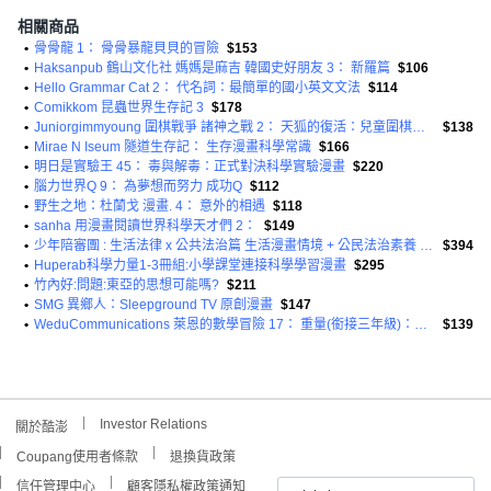
相關商品
•
骨骨龍 1： 骨骨暴龍貝貝的冒險
$153
•
Haksanpub 鶴山文化社 媽媽是麻吉 韓國史好朋友 3： 新羅篇
$106
•
Hello Grammar Cat 2： 代名詞：最簡單的國小英文文法
$114
•
Comikkom 昆蟲世界生存記 3
$178
•
Juniorgimmyoung 圍棋戰爭 諸神之戰 2： 天狐的復活：兒童圍棋學習漫畫
$138
•
Mirae N Iseum 隧道生存記： 生存漫畫科學常識
$166
•
明日是實驗王 45： 毒與解毒：正式對決科學實驗漫畫
$220
•
腦力世界Q 9： 為夢想而努力 成功Q
$112
•
野生之地：杜蘭戈 漫畫. 4： 意外的相遇
$118
•
sanha 用漫畫閱讀世界科學天才們 2：
$149
•
少年陪審團 : 生活法律 x 公共法治篇 生活漫畫情境 + 公民法治素養 避開無所不在的犯罪地雷 共兩冊
$394
•
Huperab科學力量1-3冊組:小學課堂連接科學學習漫畫
$295
•
竹內好:問題:東亞的思想可能嗎?
$211
•
SMG 異鄉人：Sleepground TV 原創漫畫
$147
•
WeduCommunications 萊恩的數學冒險 17： 重量(銜接三年級)：全球No. 1小學數學完全學習
$139
Investor Relations
關於酷澎
Coupang使用者條款
退換貨政策
信任管理中心
顧客隱私權政策通知