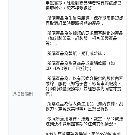
用鑑賞期，除收到商品時發現有瑕疵或已
損壞者外，恕不接受退貨：
· 所購產品為生鮮易腐類、保存期限很短或
您取消訂單時即將過期的產品；
· 所購產品為依據您的要求而客製化的產品
（如刻製印章、訂製服、相片印製產品
等）；
· 所購產品為報紙、期刊或雜誌；
· 所購產品為影音商品或電腦軟體（如
CD、DVD等）且已拆封；
· 所購產品為非以有形媒介提供的數位內容
或線上服務（如電子書、影音串流服務、
訂閱制軟體服務等）並經您事先同意才提
供；
退換貨限制
· 所購產品為個人衛生用品（如內衣褲、刮
鬍刀、穿戴式美甲等）且您已拆封；
· 依照所適用法律、法規、裁定、命令或法
院判決不適用鑑賞期的任何其他情況。
※ 若您有意申請退換貨，商品必須回復至