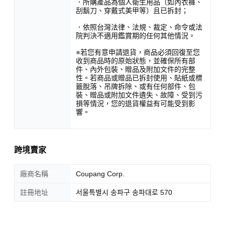
．所購產品為個人衛生用品（如內衣褲、
刮鬍刀、穿戴式美甲等）且已拆封；
．依照台灣法律、法規、裁定、命令或法
院判決不適用鑑賞期的任何其他情況。
※若您有意申請退貨，商品必須回復至您
收到商品時的原始狀態，並確保所有部
件、內外包裝、贈品及附加文件的完整
性。若商品或贈品已拆封使用、貼紙或標
籤脫落、吊牌拆除、或有任何部件、包
裝、贈品或附加文件遺失、故障、受到污
損等情況，您的退貨權益有可能受到影
響。
跨境賣家
廠商名稱
Coupang Corp.
註冊地址
서울특별시 송파구 송파대로 570