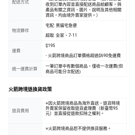
配送方式
收到訂單內容並直接配送商品給顧客，與
產品有關之資訊、圖片、說明及其他相關
資訊，均由境外賣家提供。）
宅配: 黑貓宅急便
物流夥伴
超取: 全家、7-11
$195
運費
- 火箭跨境商品訂單價格超過$690免運費
一筆訂單中有數個商品，僅收一次運費(但
統一運費計算
商品可能分次配送)
火箭跨境退換貨政策
※因火箭跨境商品為海外直送，退貨時境
外賣家保留收取退貨處理費（新臺幣95
退貨費用
元）並直接從退款扣除之權利。
※火箭跨境商品恕不提供換貨服務。