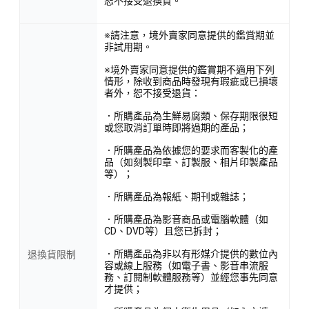
恕不接受退換貨。
※請注意，境外賣家同意提供的鑑賞期並
非試用期。
※境外賣家同意提供的鑑賞期不適用下列
情形，除收到商品時發現有瑕疵或已損壞
者外，恕不接受退貨：
．所購產品為生鮮易腐類、保存期限很短
或您取消訂單時即將過期的產品；
．所購產品為依據您的要求而客製化的產
品（如刻製印章、訂製服、相片印製產品
等）；
．所購產品為報紙、期刊或雜誌；
．所購產品為影音商品或電腦軟體（如
CD、DVD等）且您已拆封；
．所購產品為非以有形媒介提供的數位內
退換貨限制
容或線上服務（如電子書、影音串流服
務、訂閱制軟體服務等）並經您事先同意
才提供；