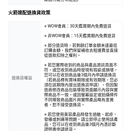
火箭速配退換貨政策
※ WOW會員：30天鑑賞期內免費退貨
※ 非WOW會員：15天鑑賞期內免費退貨
※ 部分退貨時，若剩餘訂單金額未達最低
訂購金額，我們保留補收去程運費並直接
從退款扣除之權利。
※ 若您實際收到的商品與產品資訊頁面不
符，或您收到商品時發現有瑕疵或損壞，
您可以在收到商品後3個月內申請退換貨
退換貨權益
（若商品標有賞味期限或有效期限，您必
須在該期限內提出退換貨申請），但因製
造商修改商品包裝導致頁面顯示內容與實
際商品不一致，或因螢幕設定或拍攝條件
不同導致商品圖片與實際產品略有差異
者，恕不接受退換貨。
※ 若您使用美容產品時發生過敏、起疹、
發癢或刺痛等問題，請立即停止使用該產
品，您可以在收到商品後3個月內憑診斷
證明書申請退貨。