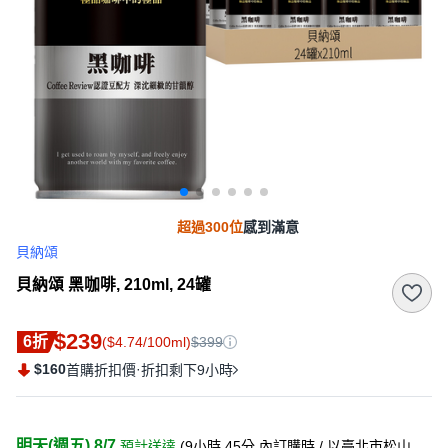
超過300位
感到滿意
貝納頌
貝納頌 黑咖啡, 210ml, 24罐
$239
6折
($4.74/100ml)
$399
$160
·
首購折扣價
折扣剩下9小時
明天(週五) 8/7
預計送達
(
9小時 45分
內訂購時
/ 以臺北市松山