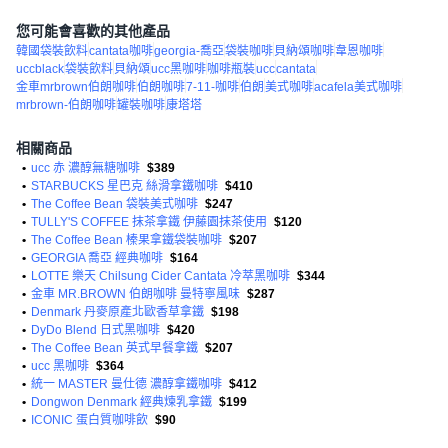
您可能會喜歡的其他產品
韓國袋裝飲料
cantata咖啡
georgia-喬亞
袋裝咖啡
貝納頌咖啡
韋恩咖啡
uccblack
袋裝飲料
貝納頌
ucc黑咖啡
咖啡瓶裝
ucc
cantata
金車mrbrown伯朗咖啡
伯朗咖啡
7-11-咖啡
伯朗
美式咖啡
acafela美式咖啡
mrbrown-伯朗咖啡
罐裝咖啡
康塔塔
相關商品
•
ucc 赤 濃醇無糖咖啡
$389
•
STARBUCKS 星巴克 絲滑拿鐵咖啡
$410
•
The Coffee Bean 袋裝美式咖啡
$247
•
TULLY'S COFFEE 抹茶拿鐵 伊藤園抹茶使用
$120
•
The Coffee Bean 榛果拿鐵袋裝咖啡
$207
•
GEORGIA 喬亞 經典咖啡
$164
•
LOTTE 樂天 Chilsung Cider Cantata 冷萃黑咖啡
$344
•
金車 MR.BROWN 伯朗咖啡 曼特寧風味
$287
•
Denmark 丹麥原產北歐香草拿鐵
$198
•
DyDo Blend 日式黑咖啡
$420
•
The Coffee Bean 英式早餐拿鐵
$207
•
ucc 黑咖啡
$364
•
統一 MASTER 曼仕德 濃醇拿鐵咖啡
$412
•
Dongwon Denmark 經典煉乳拿鐵
$199
•
ICONIC 蛋白質咖啡飲
$90