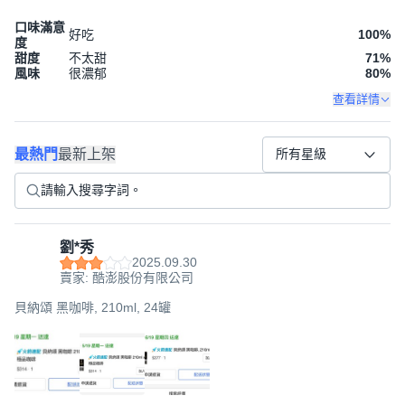
口味滿意
好吃
100
%
度
甜度
不太甜
71
%
風味
很濃郁
80
%
查看詳情
最熱門
最新上架
所有星級
劉*秀
2025.09.30
賣家: 酷澎股份有限公司
貝納頌 黑咖啡, 210ml, 24罐