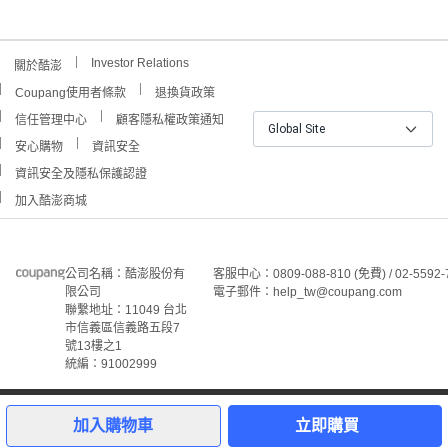
Investor Relations
關於酷澎
Coupang使用者條款
退換貨政策
信任管理中心
顧客隱私權政策通知
Global Site
安心購物
資訊安全
資訊安全及隱私保護認證
加入酷澎商城
公司名稱：酷澎股份有
客服中心：0809-088-810 (免費) / 02-5592-
限公司
電子郵件：help_tw@coupang.com
聯繫地址：11049 台北
市信義區信義路五段7
號13樓之1
統編：91002999
©Coupang Taiwan Co., Ltd. 保留所有權利。
本網站上顯示的所有商標、標誌和服務標誌均為酷澎股份有
加入購物車
立即購買
限公司和/或其在美國和其他國家/地區註冊之關聯公司之所
屬財產。