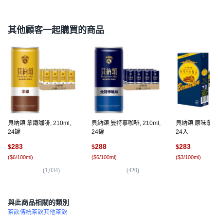
其他顧客一起購買的商品
貝納頌 拿鐵咖啡, 210ml,
貝納頌 曼特寧咖啡, 210ml,
貝納頌 原味拿鐵, 
24罐
24罐
24入
283
288
283
$
$
$
(
$6/100ml
)
(
$6/100ml
)
(
$3/100ml
)
(
1,034
)
(
420
)
(
5,
與此商品相關的類別
茶飲
傳統茶飲
其他茶飲