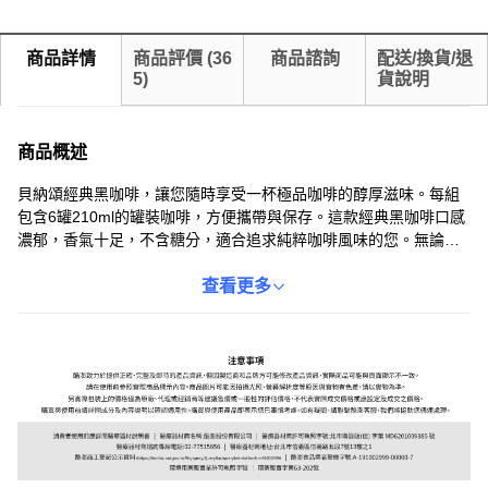
商品詳情
商品評價
(
36
商品諮詢
配送/換貨/退
5
)
貨說明
商品概述
貝納頌經典黑咖啡，讓您隨時享受一杯極品咖啡的醇厚滋味。每組
包含6罐210ml的罐裝咖啡，方便攜帶與保存。這款經典黑咖啡口感
濃郁，香氣十足，不含糖分，適合追求純粹咖啡風味的您。無論是
工作時提神醒腦，還是休閒時享受片刻寧靜，貝納頌都能滿足您的
味蕾。嚴選優質咖啡豆，以精湛工藝烘焙而成，保證每一口都是高
查看更多
品質的享受。讓貝納頌經典黑咖啡成為您生活中的一部分，隨時隨
地品味咖啡的極致魅力。