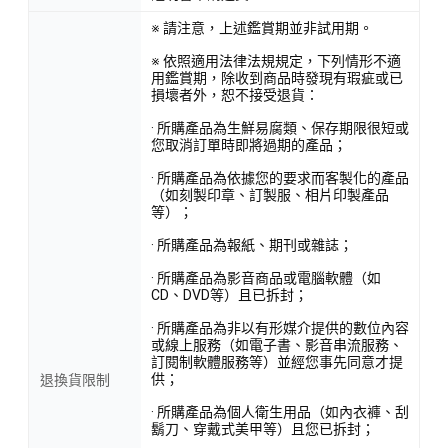
※ 請注意，上述鑑賞期並非試用期。
※ 依照適用法律法規規定，下列情形不適
用鑑賞期，除收到商品時發現有瑕疵或已
損壞者外，恕不接受退貨：
· 所購產品為生鮮易腐類、保存期限很短或
您取消訂單時即將過期的產品；
· 所購產品為依據您的要求而客製化的產品
（如刻製印章、訂製服、相片印製產品
等）；
· 所購產品為報紙、期刊或雜誌；
· 所購產品為影音商品或電腦軟體（如
CD、DVD等）且已拆封；
· 所購產品為非以有形媒介提供的數位內容
或線上服務（如電子書、影音串流服務、
訂閱制軟體服務等）並經您事先同意才提
供；
退換貨限制
· 所購產品為個人衛生用品（如內衣褲、刮
鬍刀、穿戴式美甲等）且您已拆封；