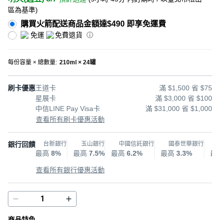
區為基準
)
購買火箭配送商品金額達$490 即享免運費
免運
免費退貨
每份容量 × 總數量
:
210ml × 24罐
刷卡優惠
王道卡
滿 $1,500 省 $75
星展卡
滿 $3,000 省 $100
中信LINE Pay Visa卡
滿 $31,000 省 $1,000
查看所有刷卡優惠活動
銀行回饋
台新銀行
玉山銀行
中國信託銀行
國泰世華銀行
最高
8%
最高
7.5%
最高
6.2%
最高
3.3%
最
查看所有銀行優惠活動
商品特色