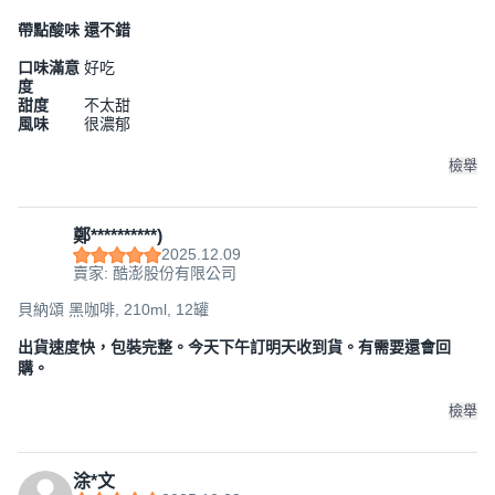
帶點酸味 還不錯
口味滿意
好吃
度
甜度
不太甜
風味
很濃郁
檢舉
鄭**********)
2025.12.09
賣家: 酷澎股份有限公司
貝納頌 黑咖啡, 210ml, 12罐
出貨速度快，包裝完整。今天下午訂明天收到貨。有需要還會回
購。
檢舉
涂*文