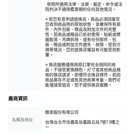
· 依照所適用法律、法規、裁定、命令或法
院判決不適用鑑賞期的任何其他情況。
※ 若您有意申請退換貨，商品必須回復至
您收到商品時的原始狀態，並確保所有部
件、內外包裝、贈品及附加文件的完整
性。若商品或贈品已拆封使用、貼紙或標
籤脫落、吊牌拆除、或有任何部件、包
裝、贈品或附加文件遺失、故障、受到污
損等情況，您的退換貨權益有可能受到影
響。
※ 換貨服務僅限與原訂單完全相同的商
品，不接受更換顏色、尺寸或其他商品規
格的換貨請求。即便符合換貨條件，若因
商品庫存不足或有其他商業考量，我們可
能僅接受退貨，恕不提供換貨服務。
廠商資訊
酷澎股份有限公司
名稱及地址
台灣台北市信義區信義路五段7號13樓之
一