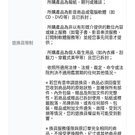
· 所購產品為報紙、期刊或雜誌；
· 所購產品為影音商品或電腦軟體（如
CD、DVD等）且已拆封；
· 所購產品為非以有形媒介提供的數位內容
或線上服務（如電子書、影音串流服務、
訂閱制軟體服務等）並經您事先同意才提
供；
退換貨限制
· 所購產品為個人衛生用品（如內衣褲、刮
鬍刀、穿戴式美甲等）且您已拆封；
· 依照所適用法律、法規、裁定、命令或法
院判決不適用鑑賞期的任何其他情況。
※ 若您有意申請退換貨，商品必須回復至
您收到商品時的原始狀態，並確保所有部
件、內外包裝、贈品及附加文件的完整
性。若商品或贈品已拆封使用、貼紙或標
籤脫落、吊牌拆除、或有任何部件、包
裝、贈品或附加文件遺失、故障、受到污
損等情況，您的退換貨權益有可能受到影
響。
※ 換貨服務僅限與原訂單完全相同的商
品，不接受更換顏色、尺寸或其他商品規