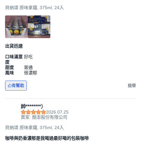
貝納頌 原味拿鐵, 375ml, 24入
出貨迅速
口味滿意
好吃
度
甜度
普通
風味
很濃郁
有幫助
檢舉
帥********）
2026.07.25
賣家: 酷澎股份有限公司
貝納頌 原味拿鐵, 375ml, 24入
咖啡與奶香濃郁是我喝過最好喝的包裝咖啡