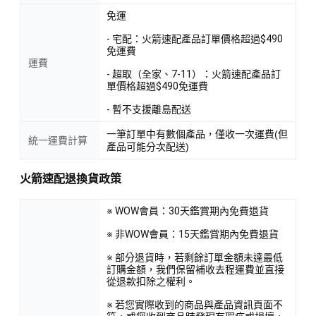
免運
- 宅配：火箭速配產品訂單價格超過$490
免運費
運費
- 超取（全家、7-11）：火箭速配產品訂
單價格超過$490免運費
- 暫不支援離島配送
一筆訂單中有數個產品，僅收一次運費(但
統一運費計算
產品可能分次配送)
火箭速配退換貨政策
※ WOW會員：30天鑑賞期內免費退貨
※ 非WOW會員：15天鑑賞期內免費退貨
※ 部分退貨時，若剩餘訂單金額未達最低
訂購金額，我們保留補收去程運費並直接
從退款扣除之權利。
※ 若您實際收到的商品與產品資訊頁面不