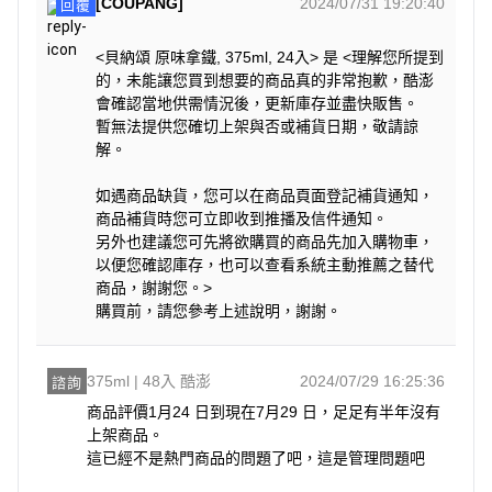
[COUPANG]
2024/07/31 19:20:40
回覆
<貝納頌 原味拿鐵, 375ml, 24入> 是 <理解您所提到
的，未能讓您買到想要的商品真的非常抱歉，酷澎
會確認當地供需情況後，更新庫存並盡快販售。
暫無法提供您確切上架與否或補貨日期，敬請諒
解。
如遇商品缺貨，您可以在商品頁面登記補貨通知，
商品補貨時您可立即收到推播及信件通知。
另外也建議您可先將欲購買的商品先加入購物車，
以便您確認庫存，也可以查看系統主動推薦之替代
商品，謝謝您。>
購買前，請您參考上述說明，謝謝。
375ml | 48入 酷澎
2024/07/29 16:25:36
諮詢
商品評價1月24 日到現在7月29 日，足足有半年沒有
上架商品。

這已經不是熱門商品的問題了吧，這是管理問題吧