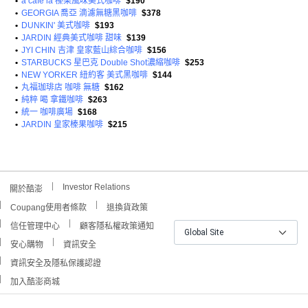
•
a cafe la 榛果風味美式咖啡
$190
•
GEORGIA 喬亞 滴濾無糖黑咖啡
$378
•
DUNKIN' 美式咖啡
$193
•
JARDIN 經典美式咖啡 甜味
$139
•
JYI CHIN 吉津 皇家藍山綜合咖啡
$156
•
STARBUCKS 星巴克 Double Shot濃縮咖啡
$253
•
NEW YORKER 紐約客 美式黑咖啡
$144
•
丸福珈琲店 咖啡 無糖
$162
•
純粹 喝 拿鐵咖啡
$263
•
統一 咖啡廣場
$168
•
JARDIN 皇家榛果咖啡
$215
Investor Relations
關於酷澎
Coupang使用者條款
退換貨政策
信任管理中心
顧客隱私權政策通知
Global Site
安心購物
資訊安全
資訊安全及隱私保護認證
加入酷澎商城