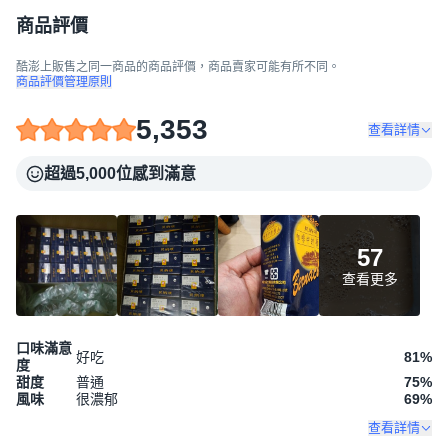
商品評價
酷澎上販售之同一商品的商品評價，商品賣家可能有所不同。
商品評價管理原則
5,353
查看詳情
超過5,000位感到滿意
57
查看更多
口味滿意
好吃
81
%
度
甜度
普通
75
%
風味
很濃郁
69
%
查看詳情