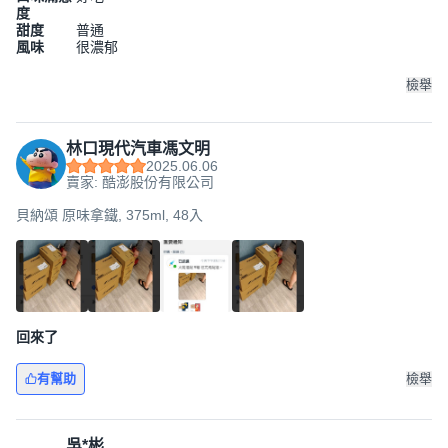
度
甜度
普通
風味
很濃郁
檢舉
林口現代汽車馮文明
2025.06.06
賣家: 酷澎股份有限公司
貝納頌 原味拿鐵, 375ml, 48入
回來了
有幫助
檢舉
吳*彬