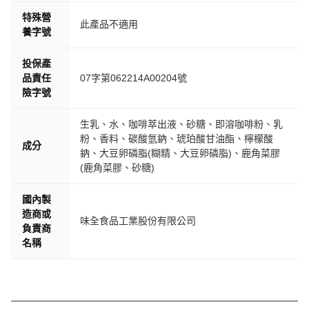
特殊營
此產品不適用
養字號
投保產
品責任
07字第062214A00204號
險字號
生乳、水、咖啡萃出液、砂糖、即溶咖啡粉、乳
粉、香料、碳酸氫鈉、琥珀酸甘油酯、檸檬酸
成分
鈉、大豆卵磷脂(糊精、大豆卵磷脂)、鹿角菜膠
(鹿角菜膠、砂糖)
國內製
造商或
味全食品工業股份有限公司
負責商
名稱