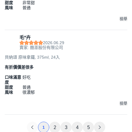
甜度
非常甜
風味
普通
檢舉
毛*卉
2026.06.29
賣家: 酷澎股份有限公司
貝納頌 原味拿鐵, 375ml, 24入
有折價價差很多
口味滿意
好吃
度
甜度
普通
風味
很濃郁
檢舉
1
2
3
4
5