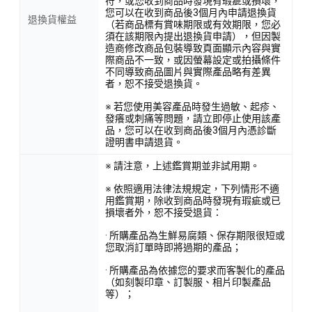
符，或您收到商品時發現有瑕疵或損壞，
您可以在收到商品後3個月內申請退換貨
退換貨權益
（若商品標有賞味期限或有效期限，您必
須在該期限內提出退換貨申請），但因製
造商修改商品包裝導致頁面顯示內容與實
際商品不一致，或因螢幕設定或拍攝條件
不同導致商品圖片與實際產品略有差異
者，恕不接受退換貨。
※ 若您使用美容產品時發生過敏、起疹、
發癢或刺痛等問題，請立即停止使用該產
品，您可以在收到商品後3個月內憑診斷
證明書申請退貨。
※ 請注意，上述鑑賞期並非試用期。
※ 依照適用法律法規規定，下列情形不適
用鑑賞期，除收到商品時發現有瑕疵或已
損壞者外，恕不接受退貨：
· 所購產品為生鮮易腐類、保存期限很短或
您取消訂單時即將過期的產品；
· 所購產品為依據您的要求而客製化的產品
（如刻製印章、訂製服、相片印製產品
等）；