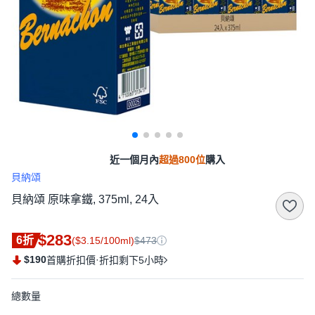
近一個月內
超過800位
購入
貝納頌
貝納頌 原味拿鐵, 375ml, 24入
$283
6折
($3.15/100ml)
$473
$190
·
首購折扣價
折扣剩下5小時
總數量