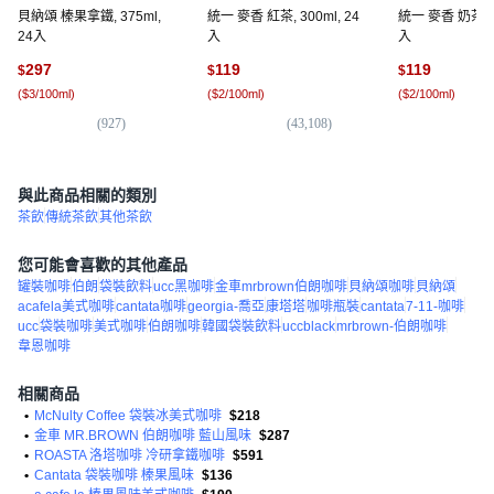
貝納頌 榛果拿鐵, 375ml,
統一 麥香 紅茶, 300ml, 24
統一 麥香 奶茶, 30
24入
入
入
297
119
119
$
$
$
(
$3/100ml
)
(
$2/100ml
)
(
$2/100ml
)
(
927
)
(
43,108
)
(
30
與此商品相關的類別
茶飲
傳統茶飲
其他茶飲
您可能會喜歡的其他產品
罐裝咖啡
伯朗
袋裝飲料
ucc黑咖啡
金車mrbrown伯朗咖啡
貝納頌咖啡
貝納頌
acafela美式咖啡
cantata咖啡
georgia-喬亞
康塔塔
咖啡瓶裝
cantata
7-11-咖啡
ucc
袋裝咖啡
美式咖啡
伯朗咖啡
韓國袋裝飲料
uccblack
mrbrown-伯朗咖啡
韋恩咖啡
相關商品
•
McNulty Coffee 袋裝冰美式咖啡
$218
•
金車 MR.BROWN 伯朗咖啡 藍山風味
$287
•
ROASTA 洛塔咖啡 冷研拿鐵咖啡
$591
•
Cantata 袋裝咖啡 榛果風味
$136