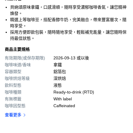
貝納頌原味拿鐵，口感滑順，隨時享受濃郁咖啡香氣，讓您精神
煥發。
精選上等咖啡豆，搭配香醇牛奶，完美融合，帶來豐富層次，隨
時享受。
採用方便即飲包裝，隨時隨地享受，輕鬆補充能量，讓您隨時保
持最佳狀態。
商品主要規格
有效期限(或保存期限)
2026-09-13 或以後
咖啡味道/香味
拿鐵
容器類型
鋁箔包
咖啡烘焙等級
深烘焙
飲料型態
液態
咖啡種類
Ready-to-drink (RTD)
有無標籤
With label
咖啡因型態
Caffeinated
查看更多