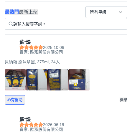
最熱門
最新上架
所有星級
蘇*煌
2025.10.06
賣家: 酷澎股份有限公司
貝納頌 原味拿鐵, 375ml, 24入
有幫助
檢舉
蘇*煌
2026.06.19
賣家: 酷澎股份有限公司