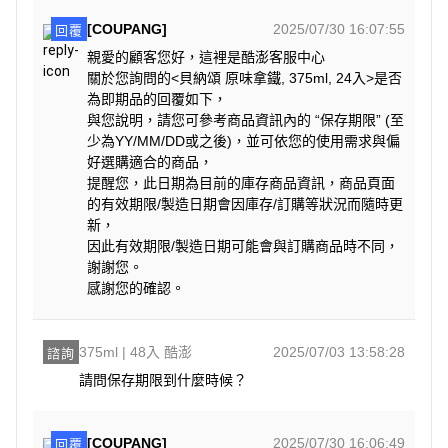
[COUPANG]
2025/07/30 16:07:55
回覆
親愛的顧客您好，這裡是酷澎客服中心
關於您詢問的<貝納頌 原味拿鐵, 375ml, 24入>是否
為即期品的回覆如下，
與您說明，請您可參考商品資訊內的 “保存期限” (至
少為YY/MM/DD或之後)，並可依您的使用需求與偏
好選購適合的商品，
提醒您，此日期為目前的庫存商品資訊，商品頁面
的有效期限/製造日期會因庫存/訂購等狀況而隨時更
新，
因此有效期限/製造日期可能會與訂購商品時不同，
謝謝您。
感謝您的確認。
375ml | 48入 酷澎
2025/07/03 13:58:28
諮詢
請問保存期限到什麼時候？
[COUPANG]
2025/07/30 16:06:49
回覆