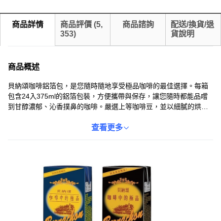
商品詳情
商品評價
(
5,
商品諮詢
配送/換貨/退
353
)
貨說明
商品概述
貝納頌咖啡鋁箔包，是您隨時隨地享受極品咖啡的最佳選擇。每箱
包含24入375ml的鋁箔包裝，方便攜帶與保存，讓您隨時都能品嚐
到甘醇濃郁、沁香撲鼻的咖啡。嚴選上等咖啡豆，並以細膩的烘焙
工藝，完美呈現咖啡的香醇風味。超過50%的乳含量，使口感更加
柔順，無論是冰鎮後直接飲用，或是搭配早餐、下午茶點心，都能
查看更多
帶來滿滿的幸福感。貝納頌咖啡，為您的生活增添一份儀式感，讓
您在忙碌之餘，也能享受一杯極品咖啡的悠閒時光。