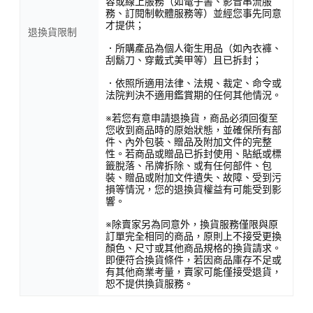
容或線上服務（如電子書、影音串流服
務、訂閱制軟體服務等）並經您事先同意
才提供；
退換貨限制
．所購產品為個人衛生用品（如內衣褲、
刮鬍刀、穿戴式美甲等）且已拆封；
．依照所適用法律、法規、裁定、命令或
法院判決不適用鑑賞期的任何其他情況。
※若您有意申請退換貨，商品必須回復至
您收到商品時的原始狀態，並確保所有部
件、內外包裝、贈品及附加文件的完整
性。若商品或贈品已拆封使用、貼紙或標
籤脫落、吊牌拆除、或有任何部件、包
裝、贈品或附加文件遺失、故障、受到污
損等情況，您的退換貨權益有可能受到影
響。
※除賣家另為同意外，換貨服務僅限與原
訂單完全相同的商品，原則上不接受更換
顏色、尺寸或其他商品規格的換貨請求。
即便符合換貨條件，若因商品庫存不足或
有其他商業考量，賣家可能僅接受退貨，
恕不提供換貨服務。