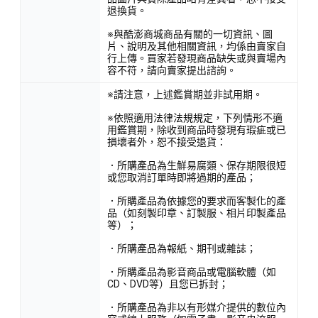
退換貨。
※與酷澎商城商品有關的一切資訊、圖
片、說明及其他相關資訊，均係由賣家自
行上傳。買家若發現商品缺失或與賣場內
容不符，請向賣家提出諮詢。
※請注意，上述鑑賞期並非試用期。
※依照適用法律法規規定，下列情形不適
用鑑賞期，除收到商品時發現有瑕疵或已
損壞者外，恕不接受退貨：
．所購產品為生鮮易腐類、保存期限很短
或您取消訂單時即將過期的產品；
．所購產品為依據您的要求而客製化的產
品（如刻製印章、訂製服、相片印製產品
等）；
．所購產品為報紙、期刊或雜誌；
．所購產品為影音商品或電腦軟體（如
CD、DVD等）且您已拆封；
．所購產品為非以有形媒介提供的數位內