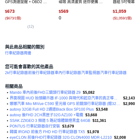
GPS測速提醒 + OBD2 雙
磁吸 高清畫質 迷你便攜 運
器組 5吋螢幕 
系統多功能汽車抬頭顯示
動背夾, 一般版 標配,白色
雷達 高亮度雙LED
673
569
1,059
$
$
$
器, 1個, 黑色
拇指相機 標配單機
達+螢幕=一整組
0
(
$673/1個
)
(
$1,059/1個
)
(
12
)
(
1
)
與此商品相關的類別
行車紀錄器周邊
您可能會喜歡的其他產品
2k行車記錄器
前後行車紀錄器
車內行車記錄器
汽車監視器
汽車行車記錄器
相關商品
•
Mando 車內前後FHD三鏡頭行車紀錄器 Z9
$5,082
•
界面視圖 HUD 抬頭顯示器 IF-1000 與現代和起亞汽車的真正導航相連
$2,143
•
娜娜汽車 Mio MiVue C590 星光級 GPS 前鏡頭行車記錄器 (贈32G記憶卡)
$2,990
•
autovy 32GB Full HD 2通道Black Box SP100 Plus
$3,548
•
autovy 後FHD 2CH黑匣子32G AZ100 +電纜
$3,668
•
SSAK ZZIGEO 3 頻道 5 路記憶體鎖燈黑盒 64GB
$11,361
•
PONTUS 行車記錄器自行安裝
$3,679
•
韓國 IROAD 前後方 FHD HD 行車記錄器 TX5
$1,978
•
eyeCLON 前後FHD行車紀錄器 32G CLON4000 MDR-L2210
$2,008