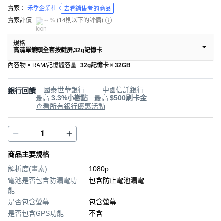
賣家：
禾季企業社
去看銷售者的商品
賣家評價
-- %
(
14則以下的評價
)
規格
高清單鏡頭全套按鍵屏,32g記憶卡
內容物 × RAM/記憶體容量
:
32g記憶卡 × 32GB
國泰世華銀行
中國信託銀行
銀行回饋
最高
3.3%小樹點
最高
$500刷卡金
查看所有銀行優惠活動
商品主要規格
解析度(畫素)
1080p
電池是否包含防漏電功
包含防止電池漏電
能
是否包含螢幕
包含螢幕
是否包含GPS功能
不含