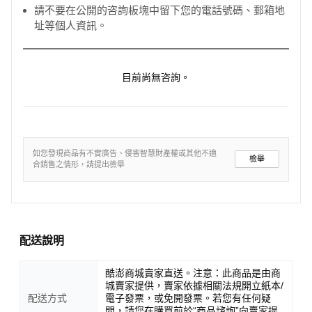
請不要在公開的咨詢板塊中留下您的電話號碼、郵箱地
USB功能：1: USB-Disk
址等個人資訊。
操作溫度：-10°C ~ 70°C
電源接口：DC:5V-1A
目前尚無咨詢。
電 池：內置200mAH
語 言：中文(繁)、中文(簡)、英文、日文、韓文、俄文
（可添加各種語言）
如您發現商品有不實廣告、侵害智慧財產權或其他不適
檢舉
合銷售之情形，請提出檢舉
配送說明
酷澎商城賣家直送。注意：此商品是由商
城賣家提供，賣家依據相關法規開立紙本/
配送方式
電子發票，或免開發票。若您有任何疑
問，請您在購買前於“商品諮詢”向賣家提