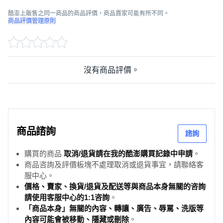
尺 寸：12*6*1.5cm
酷澎上販售之同一商品的商品評價，商品賣家可能有所不同。
商品評價管理原則
重 量：435g
開關機：支援汽車啟動開機、熄火關機
液晶螢幕：4吋 IPS面板 觸控螢幕
沒有商品評價。
影像分辨率：1920*1080P 30fps / 1280*720P 30fps /
720*480P 30fps
影片格式：AVI
影片時間：每段3分鐘
商品諮詢
諮詢
紅外夜視：支援
HDMI輸出：支援
購買的商品
取消/退貨請在我的酷澎購買記錄中申請
。
商品咨詢及評價板塊不處理取消或退貨事宜，請聯絡客
偵測功能：支援
服中心。
儲存記憶卡：TF卡(最大64G)
價格、賣家、換貨/退貨及配送等與商品本身無關的咨詢
請使用客服中心的1:1咨詢
。
不間斷錄影：無縫循環錄影
「商品本身」無關的內容、轉讓、廣告、辱罵、洗版等
內容可能會被移動、隱藏或刪除
。
電流頻率：50HZ/60HZ