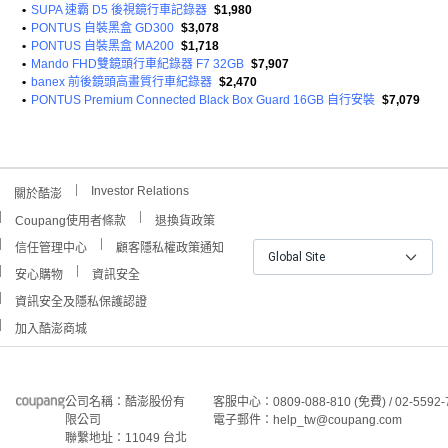
•
SUPA 速霸 D5 後視鏡行車記錄器
$1,980
•
PONTUS 自裝黑盒 GD300
$3,078
•
PONTUS 自裝黑盒 MA200
$1,718
•
Mando FHD雙鏡頭行車紀錄器 F7 32GB
$7,907
•
banex 前後鏡頭高畫質行車紀錄器
$2,470
•
PONTUS Premium Connected Black Box Guard 16GB 自行安裝
$7,079
Investor Relations
關於酷澎
Coupang使用者條款
退換貨政策
信任管理中心
顧客隱私權政策通知
Global Site
安心購物
資訊安全
資訊安全及隱私保護認證
加入酷澎商城
公司名稱：酷澎股份有
客服中心：0809-088-810 (免費) / 02-5592-
限公司
電子郵件：help_tw@coupang.com
聯繫地址：11049 台北