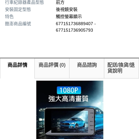
行車紀錄器產品型態
前方
安裝固定型態
後視鏡安裝
特色
觸控螢幕顯示
酷澎商品編號
677151736889407 -
677151736905793
商品詳情
商品評價
(
0
)
商品諮詢
配送/換貨/退
貨說明