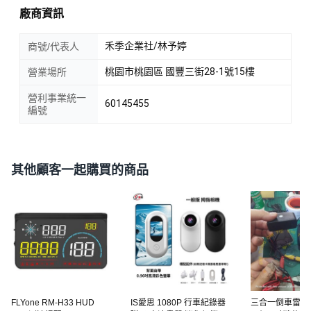
廠商資訊
禾季企業社/林予婷
商號/代表人
桃園市桃園區 國豐三街28-1號15樓
營業場所
營利事業統一
60145455
編號
其他顧客一起購買的商品
FLYone RM-H33 HUD
IS愛思 1080P 行車紀錄器
三合一倒車雷達