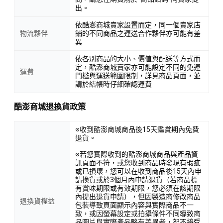
出。
依酷澎商城賣家設置而定，同一個賣家店
物流夥伴
鋪的不同商品之運送合作夥伴亦可能有差
異
依各別商品的大小、價值與配送等方式而
定，酷澎商城賣家亦可能設定不同的免運
運費
門檻與運送範圍限制，詳見商品頁面，並
請於結帳時仔細確認運費
酷澎商城退換貨政策
※收到酷澎商城商品後15天鑑賞期內免費
退貨。
※若您實際收到的酷澎商城商品與產品資
訊頁面不符，或您收到商品時發現有瑕疵
或已損壞，您可以在收到商品後15天內申
請換貨或於3個月內申請退貨（若商品標
有賞味期限或有效期限，您必須在該期限
內提出退貨申請），但因製造商修改商品
退換貨權益
包裝導致頁面顯示內容與實際商品不一
致，或因螢幕設定或拍攝條件不同導致商
品圖片與實際產品略有差異者，恕不接受