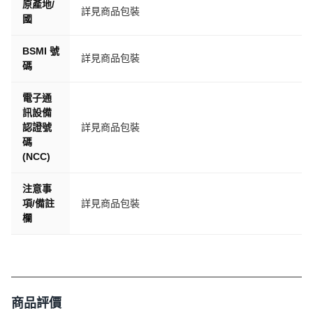
原產地/
詳見商品包裝
國
✅產品特色✅
BSMI 號
詳見商品包裝
觸控螢幕，輕鬆直覺方便好用
碼
IPS面板，清晰漂亮
電子通
前後雙錄，隨時為您保障行車安全
訊設備
認證號
詳見商品包裝
重力傳感系器，經碰撞將啟動開啟緊急錄影，保障糾紛
碼
循環錄影，自動覆蓋舊檔案，記錄每一刻
(NCC)
150°超大廣角，視野更開闊
注意事
清晰夜視鏡，高動態範圍影像
項/備註
詳見商品包裝
欄
產品資訊
像 素：500萬
廣 角：150度大廣角
機 身：鋅合金
商品評價