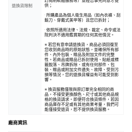
訂閱制軟體服務等）並經您事先同意才提
供；
退換貨限制
· 所購產品為個人衛生用品（如內衣褲、刮
鬍刀、穿戴式美甲等）且您已拆封；
· 依照所適用法律、法規、裁定、命令或法
院判決不適用鑑賞期的任何其他情況。
※ 若您有意申請退換貨，商品必須回復至
您收到商品時的原始狀態，並確保所有部
件、內外包裝、贈品及附加文件的完整
性。若商品或贈品已拆封使用、貼紙或標
籤脫落、吊牌拆除、或有任何部件、包
裝、贈品或附加文件遺失、故障、受到污
損等情況，您的退換貨權益有可能受到影
響。
※ 換貨服務僅限與原訂單完全相同的商
品，不接受更換顏色、尺寸或其他商品規
格的換貨請求。即便符合換貨條件，若因
商品庫存不足或有其他商業考量，我們可
能僅接受退貨，恕不提供換貨服務。
廠商資訊