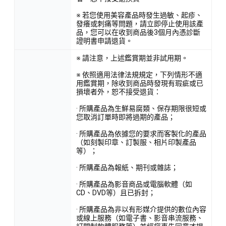
※ 若您使用美容產品時發生過敏、起疹、
發癢或刺痛等問題，請立即停止使用該產
品，您可以在收到商品後3個月內憑診斷
證明書申請退貨。
※ 請注意，上述鑑賞期並非試用期。
※ 依照適用法律法規規定，下列情形不適
用鑑賞期，除收到商品時發現有瑕疵或已
損壞者外，恕不接受退貨：
· 所購產品為生鮮易腐類、保存期限很短或
您取消訂單時即將過期的產品；
· 所購產品為依據您的要求而客製化的產品
（如刻製印章、訂製服、相片印製產品
等）；
· 所購產品為報紙、期刊或雜誌；
· 所購產品為影音商品或電腦軟體（如
CD、DVD等）且已拆封；
· 所購產品為非以有形媒介提供的數位內容
或線上服務（如電子書、影音串流服務、