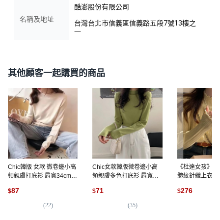
酷澎股份有限公司
名稱及地址
台灣台北市信義區信義路五段7號13樓之
一
其他顧客一起購買的商品
Chic韓版 女款 微卷邊小高
Chic女款韓版微卷邊小高
《杜達女孩》親
領親膚打底衫 肩寬34cm
領親膚多色打底衫 肩寬
體紋針織上衣 
胸寬42cm 袖長50cm 袖寬
34cm 胸寬 42cm 袖長
衣 秋冬木耳邊針
87
71
276
$
$
$
9cm 下擺寬43cm 全長
50cm 袖寬 9cm 下擺寬
半高領 緹花上衣
58cm
43cm 全長 58cm
紋
(
22
)
(
35
)
(
1
)