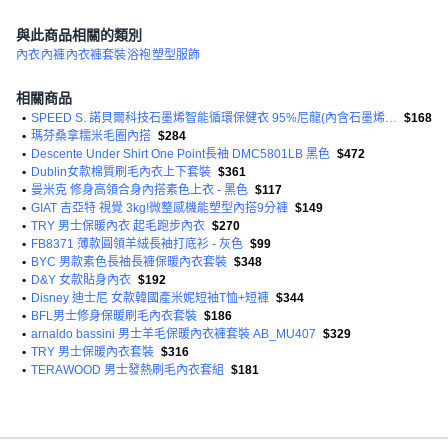
與此商品相關的類別
內衣
內褲
內衣褲套裝
浴袍
塑型服飾
相關商品
•
SPEED S. 諾貝爾科技石墨烯智能循環保健衣 95%尼龍(內含石墨烯、能量鍺) 5%彈性纖維
$168
•
瑪芬桑拿糯米毛圈內搭
$284
•
Descente Under Shirt One Point長袖 DMC5801LB 黑色
$472
•
Dublin女款棉質刷毛內衣上下套裝
$361
•
曼米克 修身高領合身內搭素色上衣 - 黑色
$117
•
GIAT 吉亞特 視覺 3kg!微整感機能塑型內搭9分褲
$149
•
TRY 男士保暖內衣 起毛跑步內衣
$270
•
FB8371 薄款圓領羊絨長袖打底衫 - 灰色
$99
•
BYC 男款素色長袖長褲保暖內衣套裝
$348
•
D&Y 女款貼身內衣
$192
•
Disney 迪士尼 女款韓國產米妮短袖T恤+短褲
$344
•
BFL男士修身保暖刷毛內衣套裝
$186
•
arnaldo bassini 男士羊毛保暖內衣褲套裝 AB_MU407
$329
•
TRY 男士保暖內衣套裝
$316
•
TERAWOOD 男士發熱刷毛內衣套組
$181