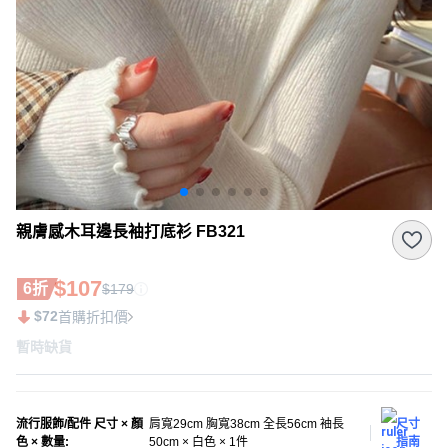
親膚感木耳邊長袖打底衫 FB321
$107
6折
$179
$72
首購折扣價
暫時缺貨
流行服飾/配件 尺寸 × 顏
肩寬29cm 胸寬38cm 全長56cm 袖長
尺寸
色 × 數量
:
50cm × 白色 × 1件
指南