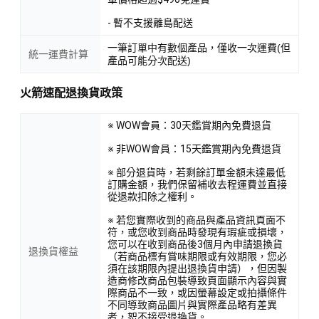
- 暫不支援離島配送
一筆訂單中有數個產品，僅收一次運費(但
統一運費計算
產品可能分次配送)
火箭速配退換貨政策
※ WOW會員：30天鑑賞期內免費退貨
※ 非WOW會員：15天鑑賞期內免費退貨
※ 部分退貨時，若剩餘訂單金額未達最低
訂購金額，我們保留補收去程運費並直接
從退款扣除之權利。
※ 若您實際收到的商品與產品資訊頁面不
符，或您收到商品時發現有瑕疵或損壞，
您可以在收到商品後3個月內申請退換貨
退換貨權益
（若商品標有賞味期限或有效期限，您必
須在該期限內提出退換貨申請），但因製
造商修改商品包裝導致頁面顯示內容與實
際商品不一致，或因螢幕設定或拍攝條件
不同導致商品圖片與實際產品略有差異
者，恕不接受退換貨。