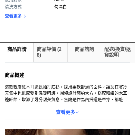
清洗方式
勿漂白
查看更多
商品詳情
商品評價
(
2
商品諮詢
配送/換貨/退
8
)
貨說明
商品概述
這款親膚感木耳邊長袖打底衫，採用柔軟舒適的面料，讓您在寒冷
天氣中也能感受到溫暖呵護。圓領設計簡約大方，搭配精緻的木耳
邊細節，增添了幾分甜美氣息。無論是作為內搭還是單穿，都能展
現您的時尚品味。白色款式百搭實用，輕鬆搭配各種服飾，打造多
樣化的造型。成分包含20%棉和80%聚酯纖維，兼顧了舒適度和耐
查看更多
穿性，讓您穿著更安心。這款長袖打底衫是您秋冬季節的理想選
擇，讓您在保暖的同時，也能展現您的優雅氣質。