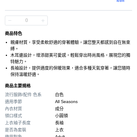
商品特色
親膚材質，享受柔軟舒適的穿著體驗，讓您整天都感到自在無束
縛。
木耳邊設計，增添甜美可愛感，輕鬆穿出時尚風格，展現您的獨
特魅力。
長袖設計，提供適度的保暖效果，適合多種天氣穿著，讓您隨時
保持溫暖舒適。
商品主要規格
流行服飾/配件 色系
白色
適用季節
All Seasons
內衣材質
成分
領口樣式
小圓領
上衣袖子長度
長袖
是否為套裝
上衣
使用對象
Adult