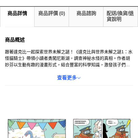
商品詳情
商品評價
(
0
)
商品諮詢
配送/換貨/退
貨說明
商品概述
跟著達克比一起探索世界未解之謎！《達克比與世界未解之謎1：水
怪貓騎士》帶領小讀者勇闖尼斯湖，調查神秘水怪的真相。作者胡
妙芬以生動有趣的漫畫形式，結合豐富的科學知識，激發孩子們的
求知慾和探索精神。本書不僅能滿足孩子們對未知事物的好奇心，
還能培養他們的邏輯思維和問題解決能力。親子天下出版社出品，
查看更多
品質保證，讓孩子在輕鬆愉快的閱讀中學習成長。