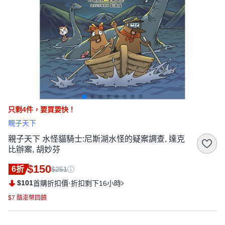
只剩
4
件，
要買要快！
親子天下
親子天下 水怪貓騎士:尼斯湖水怪的疑案調查, 達克
比辦案, 胡妙芬
$150
6折
$251
$101
·
首購折扣價
折扣剩下16小時
$7 酷澎幣回饋