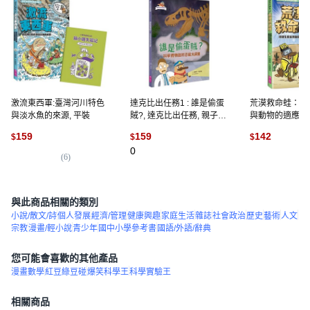
激流東西軍:臺灣河川特色
達克比出任務1 : 誰是偷蛋
荒漠救命蛙：沙
與淡水魚的來源, 平裝
賊?, 達克比出任務, 親子天
與動物的適應, 
下, 胡妙芬, 楊子睿
159
159
142
$
$
$
0
(
6
)
(
2
)
與此商品相關的類別
小說/散文/詩
個人發展
經濟/管理
健康興趣
家庭生活
雜誌
社會政治
歷史
藝術
人文
宗教
漫畫/輕小說
青少年
國中小學參考書
國語/外語/辭典
您可能會喜歡的其他產品
漫畫數學
紅豆綠豆碰
爆笑科學王
科學實驗王
相關商品