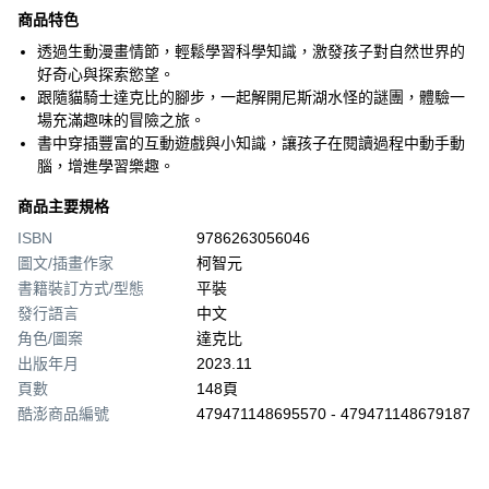
商品特色
透過生動漫畫情節，輕鬆學習科學知識，激發孩子對自然世界的
好奇心與探索慾望。
跟隨貓騎士達克比的腳步，一起解開尼斯湖水怪的謎團，體驗一
場充滿趣味的冒險之旅。
書中穿插豐富的互動遊戲與小知識，讓孩子在閱讀過程中動手動
腦，增進學習樂趣。
商品主要規格
ISBN
9786263056046
圖文/插畫作家
柯智元
書籍裝訂方式/型態
平裝
發行語言
中文
角色/圖案
達克比
出版年月
2023.11
頁數
148頁
酷澎商品編號
479471148695570 - 479471148679187