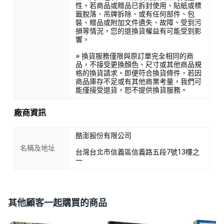
性。若商品或贈品已拆封使用、貼紙或標
籤脫落、吊牌拆除、或有任何部件、包
裝、贈品或附加文件遺失、故障、受到污
損等情況，您的退換貨權益有可能受到影
響。
※ 換貨服務僅限與原訂單完全相同的商
品，不接受更換顏色、尺寸或其他商品規
格的換貨請求。即便符合換貨條件，若因
商品庫存不足或有其他商業考量，我們可
能僅接受退貨，恕不提供換貨服務。
廠商資訊
酷澎股份有限公司
名稱及地址
台灣台北市信義區信義路五段7號13樓之
一
其他顧客一起購買的商品