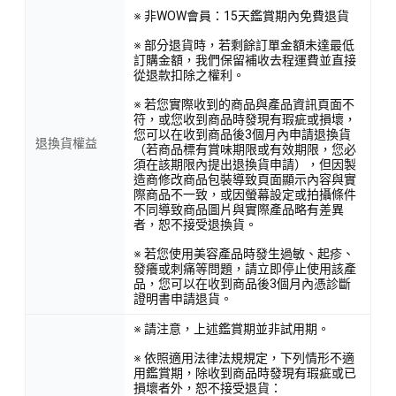
※ 非WOW會員：15天鑑賞期內免費退貨
※ 部分退貨時，若剩餘訂單金額未達最低
訂購金額，我們保留補收去程運費並直接
從退款扣除之權利。
※ 若您實際收到的商品與產品資訊頁面不
符，或您收到商品時發現有瑕疵或損壞，
您可以在收到商品後3個月內申請退換貨
退換貨權益
（若商品標有賞味期限或有效期限，您必
須在該期限內提出退換貨申請），但因製
造商修改商品包裝導致頁面顯示內容與實
際商品不一致，或因螢幕設定或拍攝條件
不同導致商品圖片與實際產品略有差異
者，恕不接受退換貨。
※ 若您使用美容產品時發生過敏、起疹、
發癢或刺痛等問題，請立即停止使用該產
品，您可以在收到商品後3個月內憑診斷
證明書申請退貨。
※ 請注意，上述鑑賞期並非試用期。
※ 依照適用法律法規規定，下列情形不適
用鑑賞期，除收到商品時發現有瑕疵或已
損壞者外，恕不接受退貨：