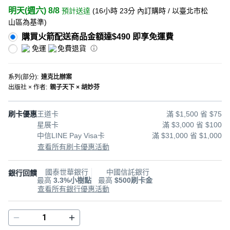
明天(週六) 8/8
預計送達
(
16小時 23分
內訂購時
/ 以臺北市松
山區為基準
)
購買火箭配送商品金額達$490 即享免運費
免運
免費退貨
系列(部分)
:
達克比辦案
出版社 × 作者
:
親子天下 × 胡妙芬
刷卡優惠
王道卡
滿 $1,500 省 $75
星展卡
滿 $3,000 省 $100
中信LINE Pay Visa卡
滿 $31,000 省 $1,000
查看所有刷卡優惠活動
國泰世華銀行
中國信託銀行
銀行回饋
最高
3.3%小樹點
最高
$500刷卡金
查看所有銀行優惠活動