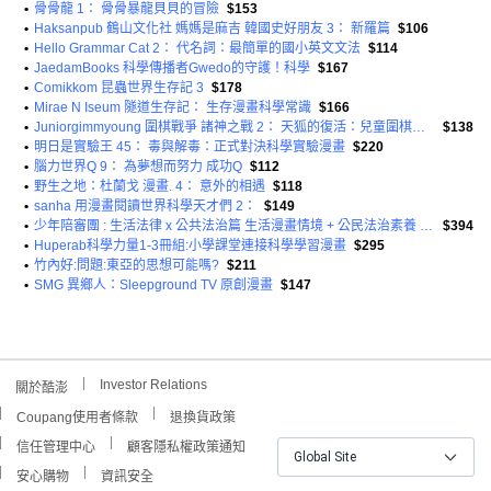
•
骨骨龍 1： 骨骨暴龍貝貝的冒險
$153
•
Haksanpub 鶴山文化社 媽媽是麻吉 韓國史好朋友 3： 新羅篇
$106
•
Hello Grammar Cat 2： 代名詞：最簡單的國小英文文法
$114
•
JaedamBooks 科學傳播者Gwedo的守護！科學
$167
•
Comikkom 昆蟲世界生存記 3
$178
•
Mirae N Iseum 隧道生存記： 生存漫畫科學常識
$166
•
Juniorgimmyoung 圍棋戰爭 諸神之戰 2： 天狐的復活：兒童圍棋學習漫畫
$138
•
明日是實驗王 45： 毒與解毒：正式對決科學實驗漫畫
$220
•
腦力世界Q 9： 為夢想而努力 成功Q
$112
•
野生之地：杜蘭戈 漫畫. 4： 意外的相遇
$118
•
sanha 用漫畫閱讀世界科學天才們 2：
$149
•
少年陪審團 : 生活法律 x 公共法治篇 生活漫畫情境 + 公民法治素養 避開無所不在的犯罪地雷 共兩冊
$394
•
Huperab科學力量1-3冊組:小學課堂連接科學學習漫畫
$295
•
竹內好:問題:東亞的思想可能嗎?
$211
•
SMG 異鄉人：Sleepground TV 原創漫畫
$147
Investor Relations
關於酷澎
Coupang使用者條款
退換貨政策
信任管理中心
顧客隱私權政策通知
Global Site
安心購物
資訊安全