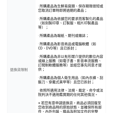
· 所購產品為生鮮易腐類、保存期限很短或
您取消訂單時即將過期的產品；
· 所購產品為依據您的要求而客製化的產品
（如刻製印章、訂製服、相片印製產品
等）；
· 所購產品為報紙、期刊或雜誌；
· 所購產品為影音商品或電腦軟體（如
CD、DVD等）且已拆封；
· 所購產品為非以有形媒介提供的數位內容
或線上服務（如電子書、影音串流服務、
訂閱制軟體服務等）並經您事先同意才提
供；
退換貨限制
· 所購產品為個人衛生用品（如內衣褲、刮
鬍刀、穿戴式美甲等）且您已拆封；
· 依照所適用法律、法規、裁定、命令或法
院判決不適用鑑賞期的任何其他情況。
※ 若您有意申請退換貨，商品必須回復至
您收到商品時的原始狀態，並確保所有部
件、內外包裝、贈品及附加文件的完整