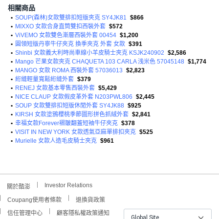
相關商品
•
SOUP(森林)女款雙排扣短版夾克 SY4JK81
$866
•
MIXXO 女款合身直筒雙扣西裝外套
$572
•
ViVEMO 女款雙色漸層西裝外套 00454
$1,200
•
圓領短版丹寧牛仔夾克 換季夾克 外套 女款
$391
•
Shinbi 女款義大利時尚車線小羊皮騎士夾克 KSJK240902
$2,586
•
Mango 芒果女款夾克 CHAQUETA 103 CARLA 浅米色 57045148
$1,774
•
MANGO 女款 ROMA 西裝外套 57036013
$2,823
•
絎縫輕量寬鬆絎縫外套
$379
•
RENEJ 女款基本零售西裝外套
$5,429
•
NICE CLAUP 女款假皮革外套 N203PWL806
$2,445
•
SOUP 女款雙排扣短版休閒外套 SY4JK88
$925
•
KIRSH 女款塗鴉櫻桃季節圖形拼色抓絨外套
$2,841
•
幸福女款Forever褶皺翻蓋短袖牛仔夾克
$378
•
VISIT IN NEW YORK 女款透氣亞麻單排扣夾克
$525
•
Murielle 女款人造毛皮騎士夾克
$961
Investor Relations
關於酷澎
Coupang使用者條款
退換貨政策
信任管理中心
顧客隱私權政策通知
Global Site