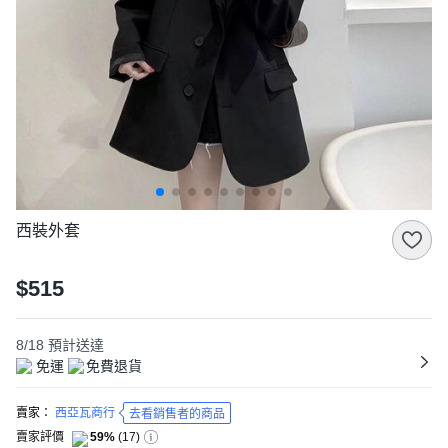
西裝外套
$515
8/18
預計送達
免運
免費退貨
賣家：
西亞瓦商行
去看銷售者的商品
賣家評價
59%
(
17
)