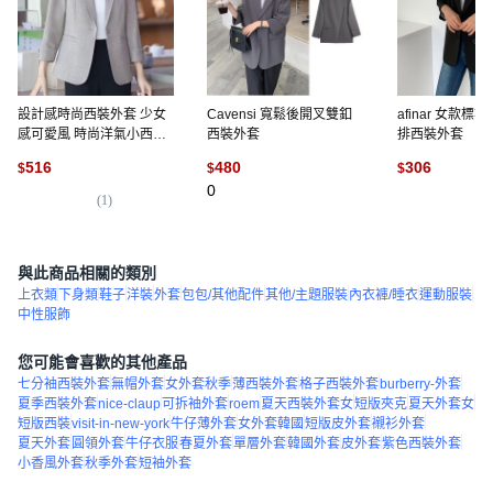
設計感時尚西裝外套 少女
Cavensi 寬鬆後開叉雙釦
afinar 女款
感可愛風 時尚洋氣小西服
西裝外套
排西裝外套
顯瘦修身
516
480
306
$
$
$
0
(
1
)
(
1
與此商品相關的類別
上衣類
下身類
鞋子
洋裝
外套
包包/其他配件
其他/主題服裝
內衣褲/睡衣
運動服裝
中性服飾
您可能會喜歡的其他產品
七分袖西裝外套
無帽外套
女外套秋季
薄西裝外套
格子西裝外套
burberry-外套
夏季西裝外套
nice-claup
可拆袖外套
roem
夏天西裝外套女
短版夾克
夏天外套女
短版西裝
visit-in-new-york
牛仔薄外套
女外套韓國
短版皮外套
襯衫外套
夏天外套
圓領外套
牛仔衣服
春夏外套
單層外套
韓國外套
皮外套
紫色西裝外套
小香風外套
秋季外套
短袖外套