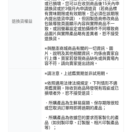
或已損壞，您可以在收到商品後15天內申
請換貨或於3個月內申請退貨（若商品標
有賞味期限或有效期限，您必須在該期限
內提出退貨申請），但因製造商修改商品
退換貨權益
包裝導致頁面顯示內容與實際商品不一
致，或因螢幕設定或拍攝條件不同導致商
品圖片與實際產品略有差異者，恕不接受
退換貨。
※與酷澎商城商品有關的一切資訊、圖
片、說明及其他相關資訊，均係由賣家自
行上傳。買家若發現商品缺失或與賣場內
容不符，請向賣家提出諮詢。
※請注意，上述鑑賞期並非試用期。
※依照適用法律法規規定，下列情形不適
用鑑賞期，除收到商品時發現有瑕疵或已
損壞者外，恕不接受退貨：
．所購產品為生鮮易腐類、保存期限很短
或您取消訂單時即將過期的產品；
．所購產品為依據您的要求而客製化的產
品（如刻製印章、訂製服、相片印製產品
等）；