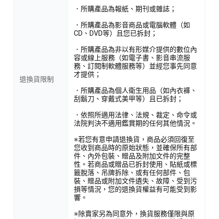
．所購產品為報紙、期刊或雜誌；
．所購產品為影音商品或電腦軟體（如
CD、DVD等）且您已拆封；
．所購產品為非以有形媒介提供的數位內
容或線上服務（如電子書、影音串流服
務、訂閱制軟體服務等）並經您事先同意
才提供；
退換貨限制
．所購產品為個人衛生用品（如內衣褲、
刮鬍刀、穿戴式美甲等）且已拆封；
．依照所適用法律、法規、裁定、命令或
法院判決不適用鑑賞期的任何其他情況。
※若您有意申請退換貨，商品必須回復至
您收到商品時的原始狀態，並確保所有部
件、內外包裝、贈品及附加文件的完整
性。若商品或贈品已拆封使用、貼紙或標
籤脫落、吊牌拆除、或有任何部件、包
裝、贈品或附加文件遺失、故障、受到污
損等情況，您的退換貨權益有可能受到影
響。
※除賣家另為同意外，換貨服務僅限與原