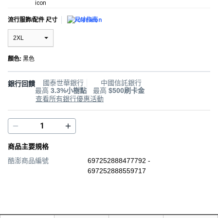
流行服飾/配件 尺寸
尺寸指南
2XL
顏色
:
黑色
國泰世華銀行
中國信託銀行
銀行回饋
最高
3.3%小樹點
最高
$500刷卡金
查看所有銀行優惠活動
商品主要規格
酷澎商品編號
697252888477792 -
697252888559717