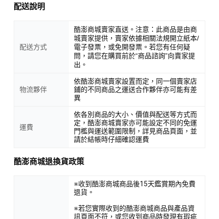
配送說明
酷澎商城賣家直送。注意：此商品是由商
城賣家提供，賣家依據相關法規開立紙本/
配送方式
電子發票，或免開發票。若您有任何疑
問，請您在購買前於“商品諮詢”向賣家提
出。
依酷澎商城賣家設置而定，同一個賣家店
物流夥伴
鋪的不同商品之運送合作夥伴亦可能有差
異
依各別商品的大小、價值與配送等方式而
定，酷澎商城賣家亦可能設定不同的免運
運費
門檻與運送範圍限制，詳見商品頁面，並
請於結帳時仔細確認運費
酷澎商城退換貨政策
※收到酷澎商城商品後15天鑑賞期內免費
退貨。
※若您實際收到的酷澎商城商品與產品資
訊頁面不符，或您收到商品時發現有瑕疵