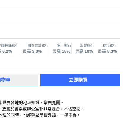
中國信託銀行
國泰世華銀行
第一銀行
永豐銀行
聯邦銀行
兆
高
6.2%
最高
3.3%
最高
18%
最高
10%
最高
8.3%
最高
購物車
立即購買
索世界各地的地理知識，增廣見聞。
中，放置於書桌或辦公室都非常適合，不佔空間。
地理的同時，也能輕鬆學習外語，一舉兩得。