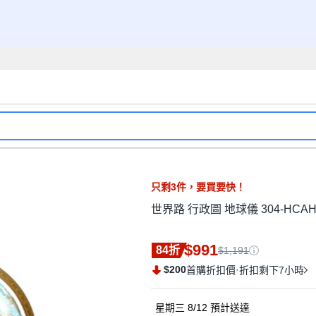
只剩
3
件，
要買要快！
世界路 行政圖 地球儀 304-HCAH
$991
84折
$1,191
$200
·
首購折扣價
折扣剩下7小時
星期三 8/12
預計送達