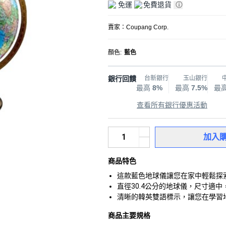
免運
免費退貨
賣家：
Coupang Corp.
顏色
:
藍色
銀行回饋
台新銀行
玉山銀行
最高
8%
最高
7.5%
最
查看所有銀行優惠活動
加入
商品特色
這款藍色地球儀讓您在家中輕鬆探
直徑30.4公分的地球儀，尺寸適
清晰的韓英雙語標示，讓您在學習
商品主要規格