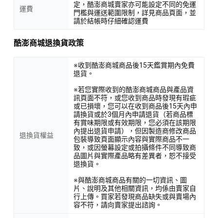
定，酷澎商城賣家亦可能設定不同的免運
運費
門檻與運送範圍限制，詳見商品頁面，並
請於結帳時仔細確認運費
酷澎商城退換貨政策
※收到酷澎商城商品後15天鑑賞期內免費
退貨。
※若您實際收到的酷澎商城商品與產品資
訊頁面不符，或您收到商品時發現有瑕疵
或已損壞，您可以在收到商品後15天內申
請換貨或於3個月內申請退貨（若商品標
有賞味期限或有效期限，您必須在該期限
內提出退貨申請），但因製造商修改商品
退換貨權益
包裝導致頁面顯示內容與實際商品不一
致，或因螢幕設定或拍攝條件不同導致商
品圖片與實際產品略有差異者，恕不接受
退換貨。
※與酷澎商城商品有關的一切資訊、圖
片、說明及其他相關資訊，均係由賣家自
行上傳。買家若發現商品缺失或與賣場內
容不符，請向賣家提出諮詢。