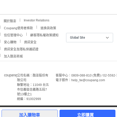
Investor Relations
關於酷澎
Coupang使用者條款
退換貨政策
信任管理中心
顧客隱私權政策通知
Global Site
安心購物
資訊安全
資訊安全及隱私保護認證
加入酷澎商城
公司名稱：酷澎股份有
客服中心：0809-088-810 (免費) / 02-5592-
限公司
電子郵件：help_tw@coupang.com
聯繫地址：11049 台北
市信義區信義路五段7
號13樓之1
統編：91002999
©Coupang Taiwan Co., Ltd. 保留所有權利。
本網站上顯示的所有商標、標誌和服務標誌均為酷澎股份有
加入購物車
立即購買
限公司和/或其在美國和其他國家/地區註冊之關聯公司之所