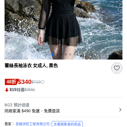
蕾絲長袖泳衣 女成人, 黑色
$340
48折
$710
$15
$355
特價
8/22
預計送達
同商家滿 $490 免運
･
免費退貨
賣家：
安緯消防工程有限公司
去看銷售者的商品