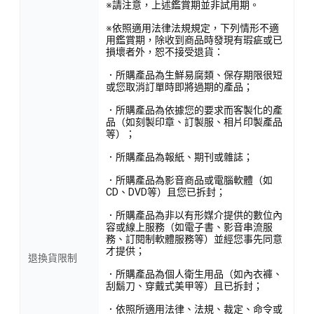
※請注意，上述鑑賞期並非試用期。
※依照適用法律法規規定，下列情形不適
用鑑賞期，除收到商品時發現有瑕疵或已
損壞者外，恕不接受退貨：
．所購產品為生鮮易腐類、保存期限很短
或您取消訂單時即將過期的產品；
．所購產品為依據您的要求而客製化的產
品（如刻製印章、訂製服、相片印製產品
等）；
．所購產品為報紙、期刊或雜誌；
．所購產品為影音商品或電腦軟體（如
CD、DVD等）且您已拆封；
．所購產品為非以有形媒介提供的數位內
容或線上服務（如電子書、影音串流服
務、訂閱制軟體服務等）並經您事先同意
才提供；
退換貨限制
．所購產品為個人衛生用品（如內衣褲、
刮鬍刀、穿戴式美甲等）且已拆封；
．依照所適用法律、法規、裁定、命令或