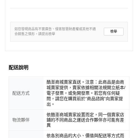
如您發現商品有不實廣告、侵害智慧財產權或其他不適
檢舉
合銷售之情形，請提出檢舉
配送說明
酷澎商城賣家直送。注意：此商品是由商
城賣家提供，賣家依據相關法規開立紙本/
配送方式
電子發票，或免開發票。若您有任何疑
問，請您在購買前於“商品諮詢”向賣家提
出。
依酷澎商城賣家設置而定，同一個賣家店
物流夥伴
鋪的不同商品之運送合作夥伴亦可能有差
異
依各別商品的大小、價值與配送等方式而