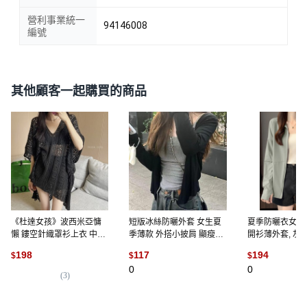
營利事業統一
94146008
編號
其他顧客一起購買的商品
《杜達女孩》波西米亞慵
短版冰絲防曬外套 女生夏
夏季防曬衣女寬
懶 鏤空針織罩衫上衣 中長
季薄款 外搭小披肩 顯瘦百
開衫薄外套, 灰綠
版 短袖 寬鬆 度假 比基尼
搭
議135-150斤】
198
117
194
$
$
$
罩衫, 黑色
0
0
(
3
)