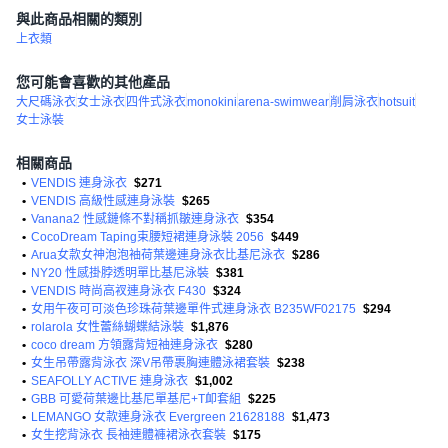
與此商品相關的類別
上衣類
您可能會喜歡的其他產品
大尺碼泳衣
女士泳衣
四件式泳衣
monokini
arena-swimwear
削肩泳衣
hotsuit
女士泳裝
相關商品
•
VENDIS 連身泳衣
$271
•
VENDIS 高級性感連身泳裝
$265
•
Vanana2 性感鏈條不對稱抓皺連身泳衣
$354
•
CocoDream Taping束腰短裙連身泳裝 2056
$449
•
Arua女款女神泡泡袖荷葉邊連身泳衣比基尼泳衣
$286
•
NY20 性感掛脖透明單比基尼泳裝
$381
•
VENDIS 時尚高衩連身泳衣 F430
$324
•
女用午夜可可淡色珍珠荷葉邊單件式連身泳衣 B235WF02175
$294
•
rolarola 女性蕾絲蝴蝶結泳裝
$1,876
•
coco dream 方領露背短袖連身泳衣
$280
•
女生吊帶露背泳衣 深V吊帶裹胸連體泳裙套裝
$238
•
SEAFOLLY ACTIVE 連身泳衣
$1,002
•
GBB 可愛荷葉邊比基尼單基尼+T卹套組
$225
•
LEMANGO 女款連身泳衣 Evergreen 21628188
$1,473
•
女生挖背泳衣 長袖連體褲裙泳衣套裝
$175