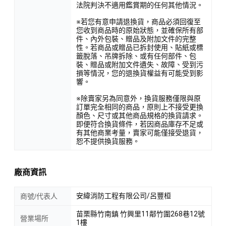
法院判決不適用鑑賞期的任何其他情況。
※若您有意申請退換貨，商品必須回復至
您收到商品時的原始狀態，並確保所有部
件、內外包裝、贈品及附加文件的完整
性。若商品或贈品已拆封使用、貼紙或標
籤脫落、吊牌拆除、或有任何部件、包
裝、贈品或附加文件遺失、故障、受到污
損等情況，您的退換貨權益有可能受到影
響。
※除賣家另為同意外，換貨服務僅限與原
訂單完全相同的商品，原則上不接受更換
顏色、尺寸或其他商品規格的換貨請求。
即便符合換貨條件，若因商品庫存不足或
有其他商業考量，賣家可能僅接受退貨，
恕不提供換貨服務。
廠商資訊
安緯消防工程有限公司/呂豐桓
商號/代表人
苗栗縣竹南鎮 竹興里11鄰竹圍268巷12號
營業場所
1樓