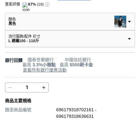
賣家評價
67%
(
18
)
顏色
黑色
流行服飾/配件 尺寸
L 建議100 - 110斤
國泰世華銀行
中國信託銀行
銀行回饋
最高
3.3%小樹點
最高
$500刷卡金
查看所有銀行優惠活動
商品主要規格
酷澎商品編號
696179318702161 -
696179318636631