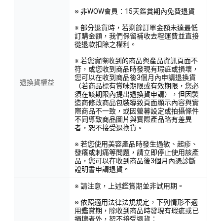
※ 非WOW會員：15天鑑賞期內免費退貨
※ 部分退貨時，若剩餘訂單金額未達最低
訂購金額，我們保留補收去程運費並直接
從退款扣除之權利。
※ 若您實際收到的商品與產品資訊頁面不
符，或您收到商品時發現有瑕疵或損壞，
您可以在收到商品後3個月內申請退換貨
退換貨權益
（若商品標有賞味期限或有效期限，您必
須在該期限內提出退換貨申請），但因製
造商修改商品包裝導致頁面顯示內容與實
際商品不一致，或因螢幕設定或拍攝條件
不同導致商品圖片與實際產品略有差異
者，恕不接受退換貨。
※ 若您使用美容產品時發生過敏、起疹、
發癢或刺痛等問題，請立即停止使用該產
品，您可以在收到商品後3個月內憑診斷
證明書申請退貨。
※ 請注意，上述鑑賞期並非試用期。
※ 依照適用法律法規規定，下列情形不適
用鑑賞期，除收到商品時發現有瑕疵或已
損壞者外，恕不接受退貨：