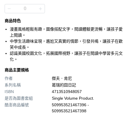
商品特色
漫畫風格輕鬆有趣，圖像搭配文字，閱讀體驗更流暢，讓孩子愛
上閱讀。
中學生活趣味呈現，尷尬又真實的情節，引發共鳴，讓孩子在歡
笑中成長。
認識美國校園文化，拓展國際視野，讓孩子在閱讀中學習多元文
化。
商品主要規格
作者
傑夫．肯尼
系列名稱
葛瑞的囧日記
ISBN
4713510948057
是否為圖書套組
Single Volume Product.
酷澎商品編號
509953521467396 -
509953521467398