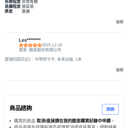
有趣程度
非常有趣
易讀程度
很容易
厚度
普通
檢舉
Les********
2025.12.26
賣家: 酷澎股份有限公司
葛瑞的囧日記1：中學慘兮兮, 未來出版, 1本
檢舉
商品諮詢
諮詢
購買的商品
取消/退貨請在我的酷澎購買記錄中申請
。
商品咨詢及評價板塊不處理取消或退貨事宜，請聯絡客