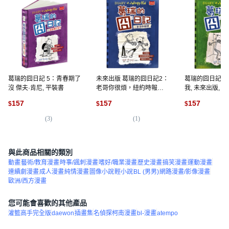
葛瑞的囧日記 5：青春期了
未來出版 葛瑞的囧日記2：
葛瑞的囧日記3
沒 傑夫·肯尼, 平裝書
老哥你很煩，紐約時報暢
我, 未來出版, 
銷兒童讀物，中英雙語學
157
157
157
$
$
$
習, 平裝
(
3
)
(
1
)
(
2
)
與此商品相關的類別
動畫
藝術/教育漫畫
時事/諷刺漫畫
嗜好/職業漫畫
歷史漫畫
搞笑漫畫
運動漫畫
連續劇漫畫
成人漫畫
純情漫畫
圖像小說
輕小說
BL (男男)
網路漫畫/影像漫畫
歐洲/西方漫畫
您可能會喜歡的其他產品
灌籃高手完全版
daewon
插畫集
名偵探柯南漫畫
bl-漫畫
atempo