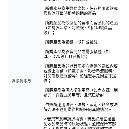
· 所購產品為生鮮易腐類、保存期限很短或
您取消訂單時即將過期的產品；
· 所購產品為依據您的要求而客製化的產品
（如刻製印章、訂製服、相片印製產品
等）；
· 所購產品為報紙、期刊或雜誌；
· 所購產品為影音商品或電腦軟體（如
CD、DVD等）且已拆封；
· 所購產品為非以有形媒介提供的數位內容
或線上服務（如電子書、影音串流服務、
訂閱制軟體服務等）並經您事先同意才提
供；
退換貨限制
· 所購產品為個人衛生用品（如內衣褲、刮
鬍刀、穿戴式美甲等）且您已拆封；
· 依照所適用法律、法規、裁定、命令或法
院判決不適用鑑賞期的任何其他情況。
※ 若您有意申請退換貨，商品必須回復至
您收到商品時的原始狀態，並確保所有部
件、內外包裝、贈品及附加文件的完整