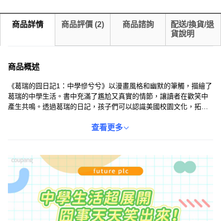
商品詳情
商品評價
(
2
)
商品諮詢
配送/換貨/退
貨說明
商品概述
《葛瑞的囧日記1：中學慘兮兮》以漫畫風格和幽默的筆觸，描繪了
葛瑞的中學生活。書中充滿了尷尬又真實的情節，讓讀者在歡笑中
產生共鳴。透過葛瑞的日記，孩子們可以認識美國校園文化，拓展
國際視野。這本書不僅能讓孩子們在輕鬆的氛圍中學習，還能陪伴
他們度過青春期的尷尬時光，是一本充滿歡樂和啟發的讀物。
查看更多