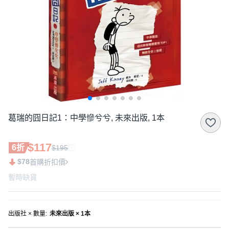
葛瑞的囧日記1：中學慘兮兮, 未來出版, 1本
$117
6折
$195
$78
首購折扣價
暫時缺貨
出版社 × 數量
:
未來出版 × 1本