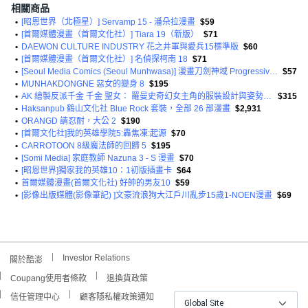
相關商品
•
[昭恩世界（北極星）] Servamp 15 - 潘朵拉漫畫
$59
•
[首爾媒體漫畫（首爾文化社）] Tiara 19（新版）
$71
•
DAEWON CULTURE INDUSTRY 花之井軍與愛兵15標準版
$60
•
[首爾媒體漫畫（首爾文化社）] 名偵探柯南 18
$71
•
[Seoul Media Comics (Seoul Munhwasa)] 漫畫刀劍神域 Progressive 5
$57
•
MUNHAKDONGNE 惡女的變身 8
$195
•
AK 繪製反派千金 千金 聖女： 羅曼史奇幻女主角的服裝設計與姿勢資料集
$315
•
Haksanpub 鶴山文化社 Blue Rock 套裝，全部 26 部漫畫
$2,931
•
ORANGD 請忍耐，大公 2
$190
•
[首爾文化社]我的英雄學院5:轟焦凍:起源
$70
•
CARROTOON 8級魔法師的回歸 5
$195
•
[Somi Media] 家庭教師 Nazuna 3 - S 漫畫
$70
•
[昭恩世界]獨家我的英雄10：1初版插畫卡
$64
•
首爾媒體漫畫(首爾文化社) 好帥的男友10
$59
•
[影像出版媒體(影像筆記) ]文豪流浪狗大江戶川亂步15歲1-NOEN漫畫
$69
Investor Relations
關於酷澎
Coupang使用者條款
退換貨政策
信任管理中心
顧客隱私權政策通知
Global Site