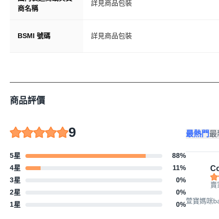
詳見商品包裝
商名稱
BSMI 號碼
詳見商品包裝
商品評價
9
最熱門
最
5星
88
%
4星
11
%
Co
3星
0
%
賣
2星
0
%
萱寶媽咪b
1星
0
%