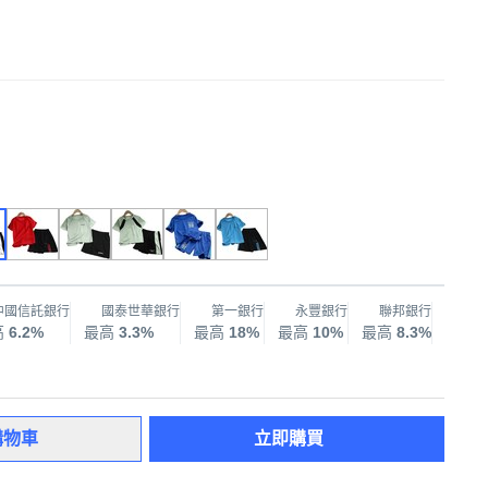
中國信託銀行
國泰世華銀行
第一銀行
永豐銀行
聯邦銀行
兆
高
6.2%
最高
3.3%
最高
18%
最高
10%
最高
8.3%
最高
購物車
立即購買