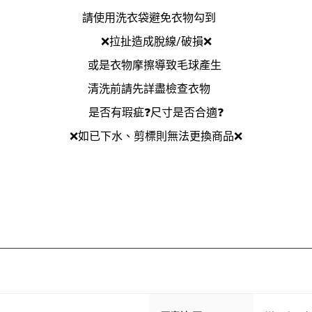
請使用洗衣袋避免衣物勾到
❌拉扯造成脫線/破損❌
或是衣物摩擦導致毛球產生
清洗前請先詳盡檢查衣物
是否有瑕疵❓尺寸是否合適❓
❌如已下水、剪標則無法更換商品❌