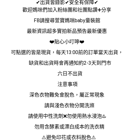
✔出貨皆錄影✔安全有保障✔
歡迎媽咪們加入粉絲團和社團點讚➕分享
FB請搜尋萱寶媽咪baby童裝館
最新資訊超多實拍新品預告最新優惠
❤️貼心小叮嚀❤️
可點選的皆是現貨，每天13:00前的訂單當天出貨，
缺貨和出貨時會再通知約2-3天到門市
六日不出貨
注意事項
深色衣物難免會脫色，屬正常現象
請與淺色衣物分開洗滌
請使用中性洗劑❌勿使用熱水浸泡♨️
勿用含酵素或漂白成本的洗衣精
⚠️避免印花或衣料脫色⚠️