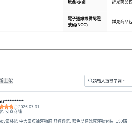
原產地/國
詳見商品
電子通訊設備認證
詳見商品
號碼(NCC)
新上架
u***********
2026.07.31
家: 安宣商舖
aby童裝館 中大童短袖運動服 舒適透氣, 藍色雙槓涼感運動套裝, 130碼