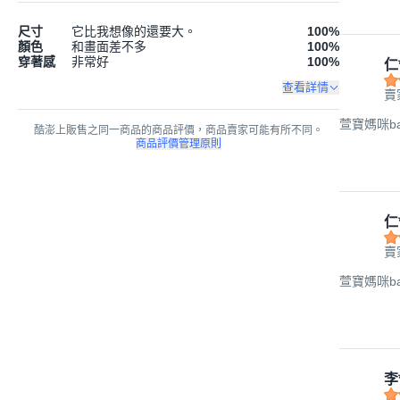
尺寸
它比我想像的還要大。
100
%
顏色
和畫面差不多
100
%
穿著感
非常好
100
%
仁
查看詳情
賣
萱寶媽咪b
酷澎上販售之同一商品的商品評價，商品賣家可能有所不同。
商品評價管理原則
仁
賣
萱寶媽咪b
李