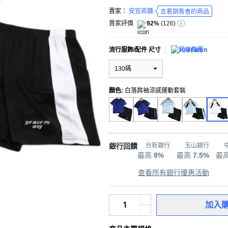
賣家：
安宣商舖
去看銷售者的商品
賣家評價
92%
(
126
)
流行服飾/配件 尺寸
尺寸指南
130碼
顏色
:
白落肩袖涼感運動套裝
銀行回饋
台新銀行
玉山銀行
最高
8%
最高
7.5%
最
查看所有銀行優惠活動
加入