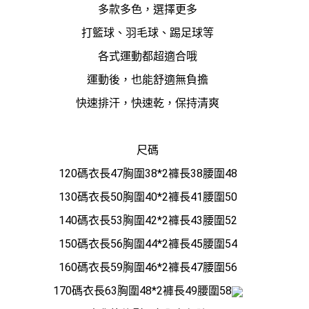
多款多色，選擇更多
打籃球、羽毛球、踢足球等
各式運動都超適合哦
運動後，也能舒適無負擔
快速排汗，快速乾，保持清爽
尺碼
120碼衣長47胸圍38*2褲長38腰圍48
130碼衣長50胸圍40*2褲長41腰圍50
140碼衣長53胸圍42*2褲長43腰圍52
150碼衣長56胸圍44*2褲長45腰圍54
160碼衣長59胸圍46*2褲長47腰圍56
170碼衣長63胸圍48*2褲長49腰圍58