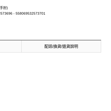
手肘)
573696 - 558069532573701
配送/換貨/退貨說明