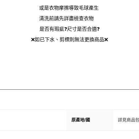
或是衣物摩擦導致毛球產生
清洗前請先詳盡檢查衣物
是否有瑕疵❓尺寸是否合適❓
❌如已下水、剪標則無法更換商品❌
原產地/國
詳見商品