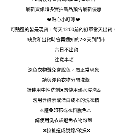
最新資訊超多實拍新品預告最新優惠
❤️貼心小叮嚀❤️
可點選的皆是現貨，每天13:00前的訂單當天出貨，
缺貨和出貨時會再通知約2-3天到門市
六日不出貨
注意事項
深色衣物難免會脫色，屬正常現象
請與淺色衣物分開洗滌
請使用中性洗劑❌勿使用熱水浸泡♨️
勿用含酵素或漂白成本的洗衣精
⚠️避免印花或衣料脫色⚠️
請使用洗衣袋避免衣物勾到
❌拉扯造成脫線/破損❌