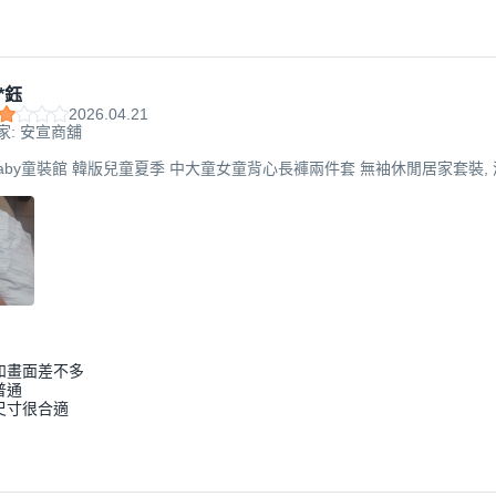
*鈺
2026.04.21
家: 安宣商舖
aby童裝館 韓版兒童夏季 中大童女童背心長褲兩件套 無袖休閒居家套裝, 湖
和畫面差不多
普通
尺寸很合適