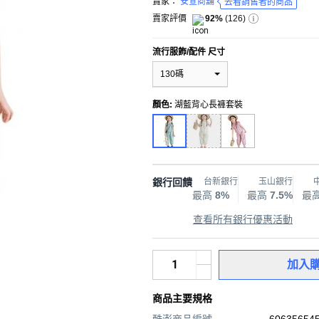
賣家：
安宣商舖
去看銷售者的商品
賣家評價
92%
(
126
)
流行服飾/配件 尺寸
130碼
顏色
:
湖藍背心長褲套裝
銀行回饋
台新銀行
玉山銀行
最高
8%
最高
7.5%
最
查看所有銀行優惠活動
加入
商品主要規格