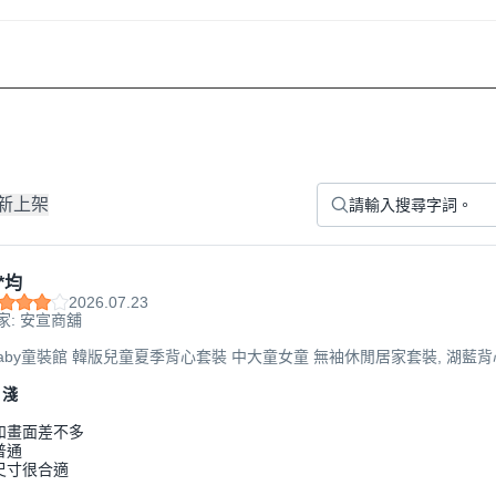
新上架
*均
2026.07.23
家: 安宣商舖
aby童裝館 韓版兒童夏季背心套裝 中大童女童 無袖休閒居家套裝, 湖藍背心
片淺
和畫面差不多
普通
尺寸很合適