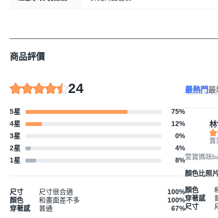
商品評價
24
最熱門
最
5星
75
%
4星
12
%
林
3星
0
%
賣
2星
4
%
萱寶媽咪b
1星
8
%
顏色比照
顏色
尺寸
尺寸很合適
100
%
穿著感
顏色
和畫面差不多
100
%
尺寸
穿著感
普通
67
%