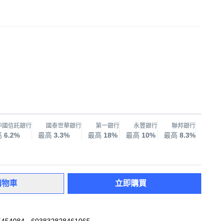
中國信託銀行
國泰世華銀行
第一銀行
永豐銀行
聯邦銀行
兆
高
6.2%
最高
3.3%
最高
18%
最高
10%
最高
8.3%
最高
購物車
立即購買