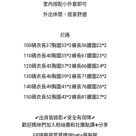
室內搭配小外套即可
外出休閒，居家舒適
尺碼
100碼衣長37胸圍33*2褲長56腰圍22*2
110碼衣長40胸圍35*2褲長61腰圍23*2
120碼衣長43胸圍37*2褲長66腰圍24*2
130碼衣長46胸圍39*2褲長71腰圍25*2
140碼衣長49胸圍41*2褲長76腰圍26*2
150碼衣長52胸圍43*2褲長81腰圍27*2
✔出貨皆錄影✔安全有保障✔
歡迎媽咪們加入粉絲團和社團點讚➕分享
FB請搜尋萱寶媽咪baby童裝館