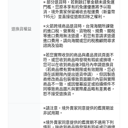
※ 部分退貨時，若剩餘訂單金額未達免運
門檻，您原本享有的免運優惠將予以取
消，境外賣家保留補收去程運費（新臺幣
195元）並直接從退款扣除之權利。
※火箭跨境商品退貨時，台灣海關所課徵
退換貨權益
的進口稅、營業稅、貨物稅、規費、關稅
等進口費用無法退還，若您有意請求退還
進口費用，請向海關或您的稅務顧問尋求
諮詢及協助
※若您實際收到的商品與產品資訊頁面不
符，或您收到商品時發現有瑕疵或損壞，
您可以在收到商品後3個月內申請退換貨
（若商品標有賞味期限或有效期限，您必
須在該期限內提出退貨申請），但因製造
商修改商品包裝導致頁面顯示內容與實際
商品不一致，或因螢幕設定或拍攝條件不
同導致商品圖片與實際產品略有差異者，
恕不接受退換貨。
※請注意，境外賣家同意提供的鑑賞期並
非試用期。
※境外賣家同意提供的鑑賞期不適用下列
情形，除收到商品時發現有瑕疵或已損壞