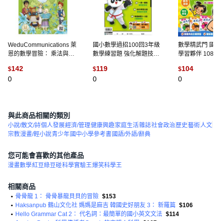
WeduCommunications 萊
國小數學過招100回3年級
數學精武門 國
恩的數學冒險： 乘法與除
數學練習題 強化解題技巧
學習夥伴 108課
法, 18冊, 威杜通訊編輯部
提升數學能力, 康軒出版社
礎扎實 觀念清晰
142
119
104
$
$
$
小-數學精武門-
0
0
0
與此商品相關的類別
小說/散文/詩
個人發展
經濟/管理
健康興趣
家庭生活
雜誌
社會政治
歷史
藝術
人文
宗教
漫畫/輕小說
青少年
國中小學參考書
國語/外語/辭典
您可能會喜歡的其他產品
漫畫數學
紅豆綠豆碰
科學實驗王
爆笑科學王
相關商品
•
骨骨龍 1： 骨骨暴龍貝貝的冒險
$153
•
Haksanpub 鶴山文化社 媽媽是麻吉 韓國史好朋友 3： 新羅篇
$106
•
Hello Grammar Cat 2： 代名詞：最簡單的國小英文文法
$114