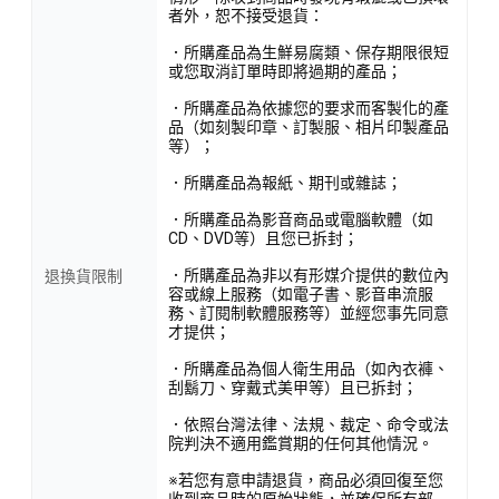
者外，恕不接受退貨：
．所購產品為生鮮易腐類、保存期限很短
或您取消訂單時即將過期的產品；
．所購產品為依據您的要求而客製化的產
品（如刻製印章、訂製服、相片印製產品
等）；
．所購產品為報紙、期刊或雜誌；
．所購產品為影音商品或電腦軟體（如
CD、DVD等）且您已拆封；
．所購產品為非以有形媒介提供的數位內
退換貨限制
容或線上服務（如電子書、影音串流服
務、訂閱制軟體服務等）並經您事先同意
才提供；
．所購產品為個人衛生用品（如內衣褲、
刮鬍刀、穿戴式美甲等）且已拆封；
．依照台灣法律、法規、裁定、命令或法
院判決不適用鑑賞期的任何其他情況。
※若您有意申請退貨，商品必須回復至您
收到商品時的原始狀態，並確保所有部