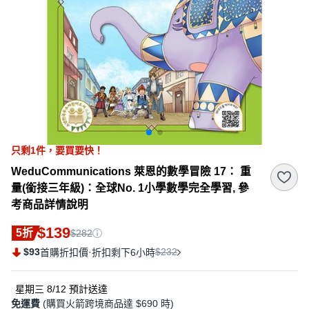
只剩
1
件，
要買要快！
WeduCommunications 萊恩的數學冒險 17： 重
量(銜接三年級)：全球No. 1小學數學完全學習, 參
考商品詳情說明
$139
5折
$282
$93
·
$232
首購折扣價
折扣剩下6小時
星期三 8/12
預計送達
免運費
(購買火箭跨境商品達 $690 時)