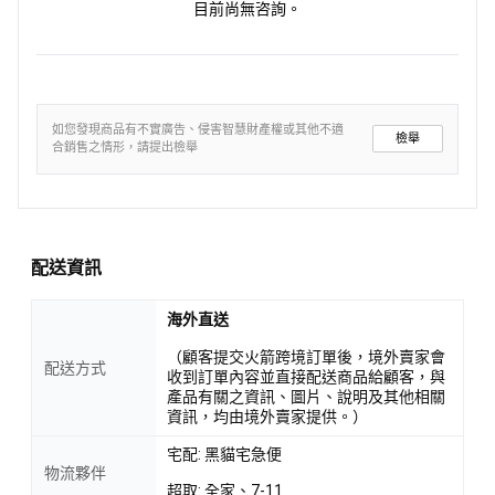
目前尚無咨詢。
如您發現商品有不實廣告、侵害智慧財產權或其他不適
檢舉
合銷售之情形，請提出檢舉
配送資訊
海外直送
（顧客提交火箭跨境訂單後，境外賣家會
配送方式
收到訂單內容並直接配送商品給顧客，與
產品有關之資訊、圖片、說明及其他相關
資訊，均由境外賣家提供。）
宅配: 黑貓宅急便
物流夥伴
超取: 全家、7-11