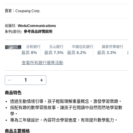
賣家：
Coupang Corp.
出版社
:
WeduCommunications
系列(部分)
:
參考商品詳情說明
銀行回饋
台新銀行
玉山銀行
中國信託銀行
國泰世華銀行
最高
8%
最高
7.5%
最高
6.2%
最高
3.3%
最
查看所有銀行優惠活動
商品特色
透過生動情境引導，孩子輕鬆理解重量概念，激發學習樂趣。
搭配有趣的數學冒險故事，讓孩子在閱讀中自然而然地學習數
學。
專為三年級設計，內容符合學習進度，有效提升數學能力。
商品主要規格