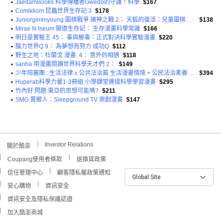
•
JaedamBooks 科學傳播者Gwedo的守護！科學
$167
•
Comikkom 昆蟲世界生存記 3
$178
•
Juniorgimmyoung 圍棋戰爭 諸神之戰 2： 天狐的復活：兒童圍棋學習漫畫
$138
•
Mirae N Iseum 隧道生存記： 生存漫畫科學常識
$166
•
明日是實驗王 45： 毒與解毒：正式對決科學實驗漫畫
$220
•
腦力世界Q 9： 為夢想而努力 成功Q
$112
•
野生之地：杜蘭戈 漫畫. 4： 意外的相遇
$118
•
sanha 用漫畫閱讀世界科學天才們 2：
$149
•
少年陪審團 : 生活法律 x 公共法治篇 生活漫畫情境 + 公民法治素養 避開無所不在的犯罪地雷 共兩冊
$394
•
Huperab科學力量1-3冊組:小學課堂連接科學學習漫畫
$295
•
竹內好:問題:東亞的思想可能嗎?
$211
•
SMG 異鄉人：Sleepground TV 原創漫畫
$147
Investor Relations
關於酷澎
Coupang使用者條款
退換貨政策
信任管理中心
顧客隱私權政策通知
Global Site
安心購物
資訊安全
資訊安全及隱私保護認證
加入酷澎商城