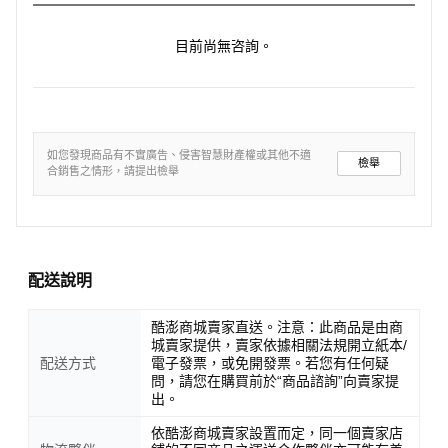
目前尚無咨詢。
如您發現商品有不實廣告、侵害智慧財產權或其他不適
檢舉
合銷售之情形，請提出檢舉
配送說明
酷澎商城賣家直送。注意：此商品是由商
城賣家提供，賣家依據相關法規開立紙本/
配送方式
電子發票，或免開發票。若您有任何疑
問，請您在購買前於“商品諮詢”向賣家提
出。
依酷澎商城賣家設置而定，同一個賣家店