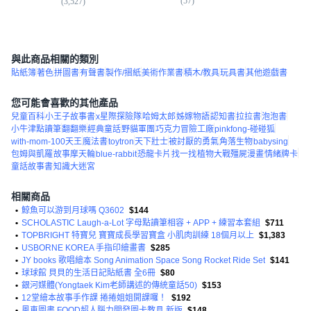
(
57
)
(
2
(
3,527
)
與此商品相關的類別
貼紙簿
著色
拼圖書
有聲書
製作/摺紙
美術作業書
積木/教具
玩具書
其他遊戲書
您可能會喜歡的其他產品
兒童百科
小王子故事書
x星際探險隊
哈姆太郎
姊嫁物語
認知書
拉拉書
泡泡書
小牛津點讀筆
翻翻樂
經典童話
野貓軍團
巧克力冒險工廠
pinkfong-碰碰狐
with-mom-100天王
魔法書
toytron
天下壯士
被討厭的勇氣
角落生物
babysing
包姆與凱羅
故事摩天輪
blue-rabbit
恐龍卡片
找一找
植物大戰殭屍漫畫
情緒牌卡
童話故事書
知識大迷宮
相關商品
•
鯨魚可以游到月球嗎 Q3602
$144
•
SCHOLASTIC Laugh-a-Lot 字母點讀筆相容 + APP + 練習本套組
$711
•
TOPBRIGHT 特寶兒 寶寶成長學習寶盒 小肌肉訓練 18個月以上
$1,383
•
USBORNE KOREA 手指印繪畫書
$285
•
JY books 歌唱繪本 Song Animation Space Song Rocket Ride Set
$141
•
球球館 貝貝的生活日記貼紙書 全6冊
$80
•
銀河媒體(Yongtaek Kim老師講述的傳統童話50)
$153
•
12堂繪本故事手作課 捲捲姐姐開課囉！
$192
•
風車圖書 FOOD超人腦力開發圖卡教具 新版
$148