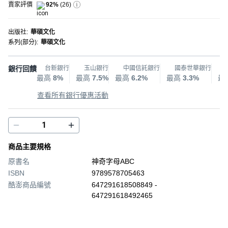
賣家評價
92%
(
26
)
出版社
:
華碩文化
系列(部分)
:
華碩文化
銀行回饋
台新銀行
玉山銀行
中國信託銀行
國泰世華銀行
最高
8%
最高
7.5%
最高
6.2%
最高
3.3%
最
查看所有銀行優惠活動
商品主要規格
原書名
神奇字母ABC
ISBN
9789578705463
酷澎商品編號
647291618508849 -
647291618492465