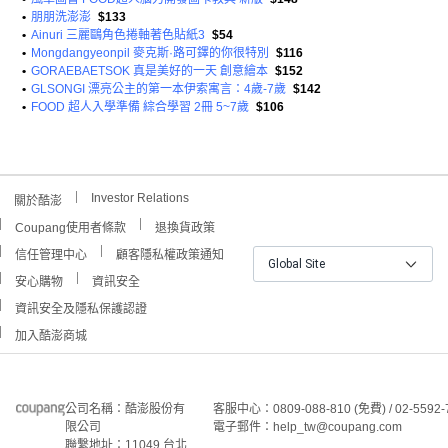
•
朋朋洗澎澎
$133
•
Ainuri 三麗鷗角色捲軸著色貼紙3
$54
•
Mongdangyeonpil 麥克斯·路可鐸的你很特別
$116
•
GORAEBAETSOK 真是美好的一天 創意繪本
$152
•
GLSONGI 漂亮公主的第一本伊索寓言：4歲-7歲
$142
•
FOOD 超人入學準備 綜合學習 2冊 5~7歲
$106
Investor Relations
關於酷澎
Coupang使用者條款
退換貨政策
信任管理中心
顧客隱私權政策通知
Global Site
安心購物
資訊安全
資訊安全及隱私保護認證
加入酷澎商城
公司名稱：酷澎股份有
客服中心：0809-088-810 (免費) / 02-5592-
限公司
電子郵件：help_tw@coupang.com
聯繫地址：11049 台北