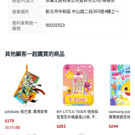
榮耀文創有限公司雙和分公司/馬根榮
商號/代表人
新北市中和區 中山路二段303號4樓之一
營業場所
營利事業統一
90035923
編號
其他顧客一起購買的商品
jollybaby 尾巴書, 農場故事
MY LITTLE TIGER 碰碰狐
samsung publi
智慧型手機童謠10首, 不適
寶寶遊戲音效書
175
$
用
261
244
$
$
(
$175/1個
)