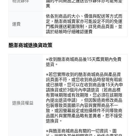
物流夥伴
鋪的不同商品之運送合作夥伴亦可能有差
異
依各別商品的大小、價值與配送等方式而
定，酷澎商城賣家亦可能設定不同的免運
運費
門檻與運送範圍限制，詳見商品頁面，並
請於結帳時仔細確認運費
酷澎商城退換貨政策
※收到酷澎商城商品後15天鑑賞期內免費
退貨。
※若您實際收到的酷澎商城商品與產品資
訊頁面不符，或您收到商品時發現有瑕疵
或已損壞，您可以在收到商品後15天內申
請換貨或於3個月內申請退貨（若商品標
有賞味期限或有效期限，您必須在該期限
內提出退貨申請），但因製造商修改商品
退換貨權益
包裝導致頁面顯示內容與實際商品不一
致，或因螢幕設定或拍攝條件不同導致商
品圖片與實際產品略有差異者，恕不接受
退換貨。
※與酷澎商城商品有關的一切資訊、圖
片、說明及其他相關資訊，均係由賣家自