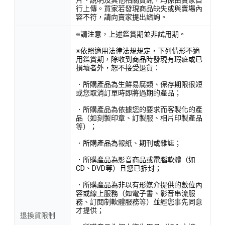
行上傳。買家若發現商品缺失或與賣場內
容不符，請向賣家提出諮詢。
※請注意，上述鑑賞期並非試用期。
※依照適用法律法規規定，下列情形不適
用鑑賞期，除收到商品時發現有瑕疵或已
損壞者外，恕不接受退貨：
．所購產品為生鮮易腐類、保存期限很短
或您取消訂單時即將過期的產品；
．所購產品為依據您的要求而客製化的產
品（如刻製印章、訂製服、相片印製產品
等）；
．所購產品為報紙、期刊或雜誌；
．所購產品為影音商品或電腦軟體（如
CD、DVD等）且您已拆封；
．所購產品為非以有形媒介提供的數位內
容或線上服務（如電子書、影音串流服
務、訂閱制軟體服務等）並經您事先同意
才提供；
退換貨限制