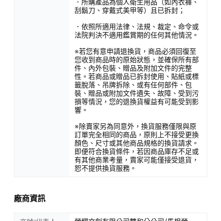
．所購產品為個人衛生用品（如內衣褲、
刮鬍刀、穿戴式美甲等）且已拆封；
．依照所適用法律、法規、裁定、命令或
法院判決不適用鑑賞期的任何其他情況。
※若您有意申請退換貨，商品必須回復至
您收到商品時的原始狀態，並確保所有部
件、內外包裝、贈品及附加文件的完整
性。若商品或贈品已拆封使用、貼紙或標
籤脫落、吊牌拆除、或有任何部件、包
裝、贈品或附加文件遺失、故障、受到污
損等情況，您的退換貨權益有可能受到影
響。
※除賣家另為同意外，換貨服務僅限與原
訂單完全相同的商品，原則上不接受更換
顏色、尺寸或其他商品規格的換貨請求。
即便符合換貨條件，若因商品庫存不足或
有其他商業考量，賣家可能僅接受退貨，
恕不提供換貨服務。
廠商資訊