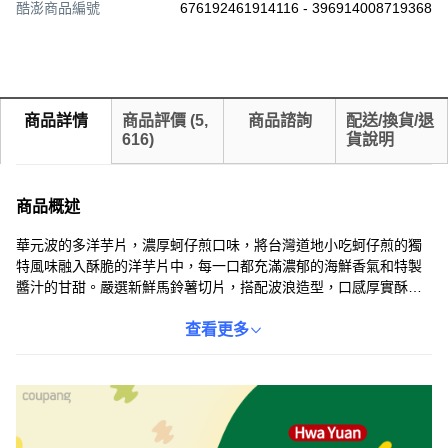
酷澎商品編號
676192461914116 - 396914008719368
商品詳情
商品評價
(
5,
商品諮詢
配送/換貨/退
616
)
貨說明
商品概述
華元波的多洋芋片，濃厚蚵仔煎口味，將台灣道地小吃蚵仔煎的獨
特風味融入酥脆的洋芋片中，每一口都充滿濃郁的海鮮香氣和特製
醬汁的甘甜。嚴選新鮮馬鈴薯切片，搭配波浪造型，口感厚實酥
脆，讓人一片接一片，欲罷不能。213g大包裝，份量十足，無論是
獨享或與朋友分享，都能滿足您的味蕾。夾鏈袋設計，方便保存，
查看更多
隨時享受新鮮美味。快來體驗這款充滿台灣風味的獨特洋芋片，讓
您的味蕾沉浸在濃厚的蚵仔煎風味中！