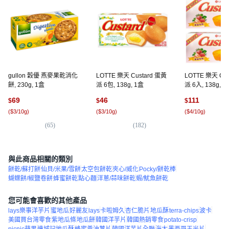
gullon 穀優 燕麥果乾消化
LOTTE 樂天 Custard 蛋黃
LOTTE 樂天 Cus
餅, 230g, 1盒
派 6包, 138g, 1盒
派 6入, 138g, 2
69
46
111
$
$
$
(
$3/10g
)
(
$3/10g
)
(
$4/10g
)
(
65
)
(
182
)
(
1
與此商品相關的類別
餅乾/蘇打餅
仙貝/米果/雪餅
太空包餅乾
夾心/威化
Pocky/餅乾棒
蝴蝶餅/椒鹽卷餅
蜂蜜餅乾
點心麵
洋蔥/蒜味餅乾
蝦/魷魚餅乾
您可能會喜歡的其他產品
lays樂事洋芋片
蜜地瓜
好麗友
lays
卡啦姆久
杏仁脆片
地瓜酥
terra-chips
波卡
美國買台灣零食
紫地瓜條
地瓜餅
韓國洋芋片
韓國熱銷零食
potato-crisp
picnic蘋果
連城記地瓜酥
蜂蜜黃油薯片
韓國洋芋片全聯
海太
墨西哥玉米片