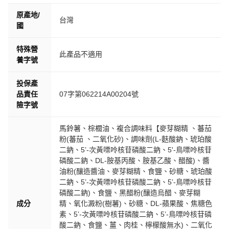
原產地/
台灣
國
特殊營
此產品不適用
養字號
投保產
品責任
07字第062214A00204號
險字號
馬鈴薯、棕櫚油、複合調味料【麥芽糊精 、蕃茄
粉(蕃茄 、二氧化砂)、調味劑(L-麩酸鈉、琥珀酸
二鈉、5’-次黃嘌呤核苷磷酸二鈉、5'-鳥嘌呤核苷
磷酸二鈉、DL-胺基丙酸、胺基乙酸、醋酸)、醬
油粉(釀造醬油、麥芽糊精、食鹽、砂糖、琥珀酸
二鈉、5’-次黃嘌呤核苷磷酸二鈉、5’-鳥嘌呤核苷
磷酸二鈉)、食鹽、黑醋粉(釀造烏醋、麥芽糊
成分
精、氧化澱粉(樹薯)、砂糖、DL-蘋果酸、焦糖色
素、5’-次黃嘌呤核苷磷酸二鈉、5’-鳥嘌呤核苷磷
酸二鈉、食鹽、薑、肉桂、檸檬酸無水)、二氧化