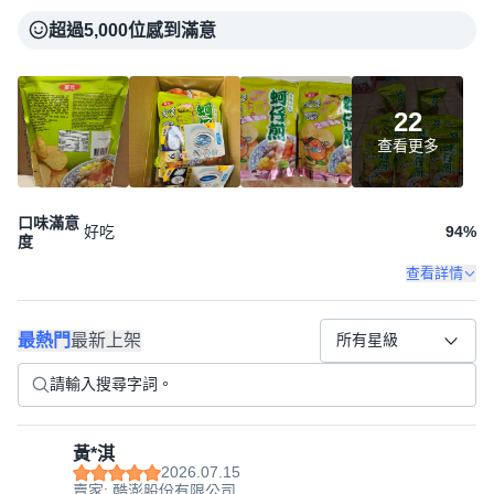
超過5,000位感到滿意
22
查看更多
口味滿意
好吃
94
%
度
查看詳情
最熱門
最新上架
所有星級
黃*淇
2026.07.15
賣家: 酷澎股份有限公司