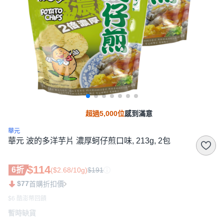
超過5,000位
感到滿意
華元
華元 波的多洋芋片 濃厚蚵仔煎口味, 213g, 2包
$114
6折
($2.68/10g)
$191
$77
首購折扣價
$6 酷澎幣回饋
暫時缺貨