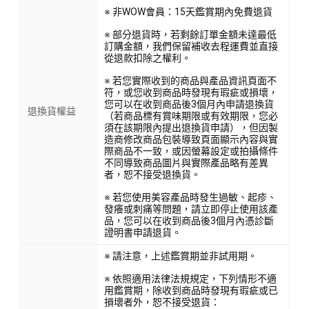
※ 非WOW會員：15天鑑賞期內免費退貨
※ 部分退貨時，若剩餘訂單金額未達最低
訂購金額，我們保留補收去程運費並直接
從退款扣除之權利。
※ 若您實際收到的商品與產品資訊頁面不
符，或您收到商品時發現有瑕疵或損壞，
您可以在收到商品後3個月內申請退換貨
退換貨權益
（若商品標有賞味期限或有效期限，您必
須在該期限內提出退換貨申請），但因製
造商修改商品包裝導致頁面顯示內容與實
際商品不一致，或因螢幕設定或拍攝條件
不同導致商品圖片與實際產品略有差異
者，恕不接受退換貨。
※ 若您使用美容產品時發生過敏、起疹、
發癢或刺痛等問題，請立即停止使用該產
品，您可以在收到商品後3個月內憑診斷
證明書申請退貨。
※ 請注意，上述鑑賞期並非試用期。
※ 依照適用法律法規規定，下列情形不適
用鑑賞期，除收到商品時發現有瑕疵或已
損壞者外，恕不接受退貨：