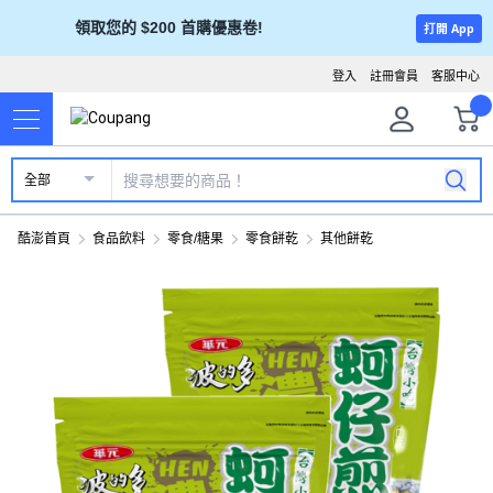
領取您的 $200 首購優惠卷!
打開 App
登入
註冊會員
客服中心
全部
酷澎首頁
食品飲料
零食/糖果
零食餅乾
其他餅乾