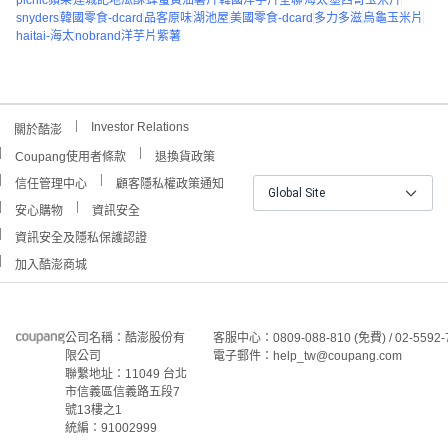
snyders
韓國零食-dcard
品客原味
湖池屋
美國零食-dcard
多力多滋
烏龜玉米片
haitai-海太
nobrand洋芋片紫薯
Investor Relations
關於酷澎
Coupang使用者條款
退換貨政策
信任管理中心
顧客隱私權政策通知
Global Site
安心購物
資訊安全
資訊安全及隱私保護認證
加入酷澎商城
公司名稱：酷澎股份有
客服中心：0809-088-810 (免費) / 02-5592-
限公司
電子郵件：help_tw@coupang.com
聯繫地址：11049 台北
市信義區信義路五段7
號13樓之1
統編：91002999