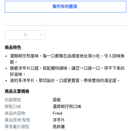
看所有的選項
商品特色
濃郁蚵仔煎風味，每一口都像在品嚐道地台灣小吃，令人回味無
窮。
酥脆洋芋片口感，搭配獨特調味，讓您一口接一口，停不下來的
好滋味。
波的多洋芋片，厚切設計，口感更豐富，帶來雙倍的滿足感。
商品主要規格
包裝類型
袋裝
餅乾口味
濃厚蚵仔煎口味
商品內容物
Fried
產品質地/型態
洋芋片
零食薯片類型
馬鈴薯