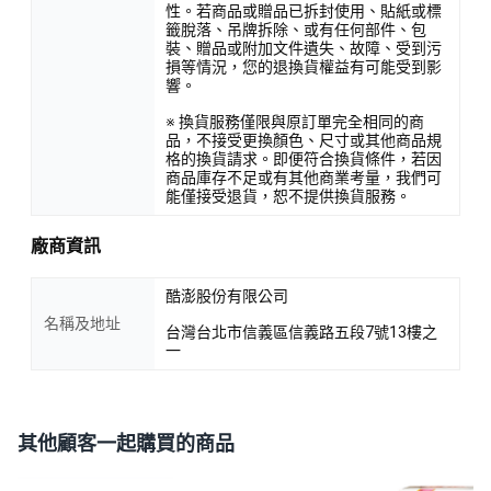
性。若商品或贈品已拆封使用、貼紙或標
籤脫落、吊牌拆除、或有任何部件、包
裝、贈品或附加文件遺失、故障、受到污
損等情況，您的退換貨權益有可能受到影
響。
※ 換貨服務僅限與原訂單完全相同的商
品，不接受更換顏色、尺寸或其他商品規
格的換貨請求。即便符合換貨條件，若因
商品庫存不足或有其他商業考量，我們可
能僅接受退貨，恕不提供換貨服務。
廠商資訊
酷澎股份有限公司
名稱及地址
台灣台北市信義區信義路五段7號13樓之
一
其他顧客一起購買的商品