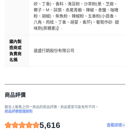
矽、丁香)、香料、海苔粉、沙茶粉(蔥、芝麻、
椰子、M、蒜頭、赤尾青蝦、辣椒、食鹽、咖喱
粉、胡椒)、柴魚粉、辣椒粉、五香粉(小茴香、
八角、肉桂、丁香、胡荽、香芹)、葡萄作砂· 甜
味劑(蔗糖素)】·
國內製
造商或
遠盛行銷股份有限公司
負責商
名稱
商品評價
酷澎上販售之同一商品的商品評價，商品賣家可能有所不同。
商品評價管理原則
5,616
查看詳情