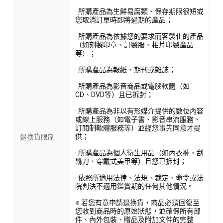
· 所購產品為生鮮易腐類、保存期限很短或
您取消訂單時即將過期的產品；
· 所購產品為依據您的要求而客製化的產品
（如刻製印章、訂製服、相片印製產品
等）；
· 所購產品為報紙、期刊或雜誌；
· 所購產品為影音商品或電腦軟體（如
CD、DVD等）且已拆封；
· 所購產品為非以有形媒介提供的數位內容
或線上服務（如電子書、影音串流服務、
訂閱制軟體服務等）並經您事先同意才提
供；
退換貨限制
· 所購產品為個人衛生用品（如內衣褲、刮
鬍刀、穿戴式美甲等）且您已拆封；
· 依照所適用法律、法規、裁定、命令或法
院判決不適用鑑賞期的任何其他情況。
※ 若您有意申請退換貨，商品必須回復至
您收到商品時的原始狀態，並確保所有部
件、內外包裝、贈品及附加文件的完整