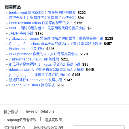
相關商品
•
booksowed 繼承遊戲2： 霍桑家的危險遺產
$202
•
時空天魔 1： 穿越時空：紫精 融合武俠小說
$94
•
FeelPremiumEdition 伯爵家的秘密侍女 2
$156
•
BukDu 回歸的絕對者 2：元泰朗現代奇幻長篇小說
$96
•
JAEIN 毒笑小說
$170
•
Jisikgwagamseong 雪花球 你所居住的世界：車路輝長篇小說
$138
•
Changbi Publishers 資本主義的敵人(大字書)：鄭智雅小說集
$457
•
Bookseupieo 性別犯罪
$226
•
elixir publisher 像我的人：貫井德郎長篇小說
$170
•
Jisikeulmandeuneunjisik 蜘蛛網
$211
•
那位賢者是家裡蹲. 1：kacis 混合奇幻長篇小說
$95
•
rideoseu won 大字書 新首爾公園果凍商人大屠殺
$445
•
youngsangnote 我撿到了滅亡的地球 10
$105
•
姐姐拜託你:Renate Arens長篇小說
$147
•
Changbi Publishers 豬的報復
$161
Investor Relations
關於酷澎
Coupang使用者條款
退換貨政策
信任管理中心
顧客隱私權政策通知