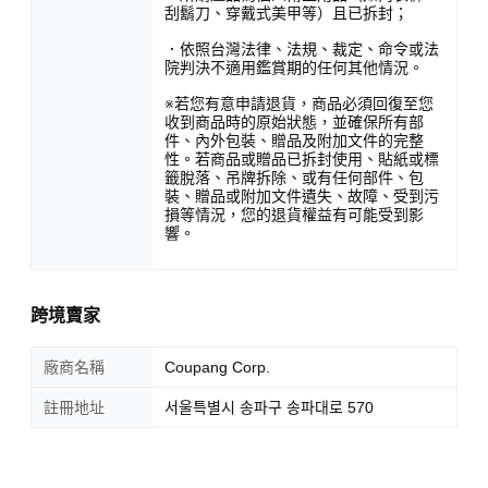
刮鬍刀、穿戴式美甲等）且已拆封；
．依照台灣法律、法規、裁定、命令或法
院判決不適用鑑賞期的任何其他情況。
※若您有意申請退貨，商品必須回復至您
收到商品時的原始狀態，並確保所有部
件、內外包裝、贈品及附加文件的完整
性。若商品或贈品已拆封使用、貼紙或標
籤脫落、吊牌拆除、或有任何部件、包
裝、贈品或附加文件遺失、故障、受到污
損等情況，您的退貨權益有可能受到影
響。
跨境賣家
廠商名稱
Coupang Corp.
註冊地址
서울특별시 송파구 송파대로 570