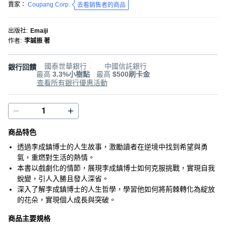
賣家：
Coupang Corp.
去看銷售者的商品
出版社
:
Emaiji
作者
:
李誠振 著
國泰世華銀行
中國信託銀行
銀行回饋
最高
3.3%小樹點
最高
$500刷卡金
查看所有銀行優惠活動
商品特色
透過李成鎮博士的人生故事，激勵讀者在逆境中找到希望與勇
氣，重燃對生活的熱情。
本書以戲劇化的情節，展現李成鎮博士如何克服挑戰，實現自我
蛻變，引人入勝且發人深省。
深入了解李成鎮博士的人生哲學，學習他如何將荊棘轉化為綻放
的花朵，實現個人成長與突破。
商品主要規格