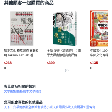
其他顧客一起購買的商品
獨步文化 種族滅絕 高野和
全新 漫畫《道德經》：國
中國文化1000問
明 Takano Kazuaki 著 李
學大師南懷瑾高度評價 老
中國文化百科常
彥樺譯 E·Fiction書系
子智慧 零基礎入門, 布克文
解讀】
268
300
135
$
$
$
2024-04-25出版
化, 馮戈
0
0
(
2
)
與此商品相關的類別
文學選集
戲曲/劇本
文學雜誌
您可能會喜歡的其他產品
天下一穴
福爾摩斯全集
哈利波特小說
天官賜福小說
天官賜福
仙靈傳奇