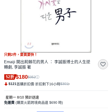
只剩
2
件，
要買要快！
Emaiji 開出荊棘花的男人 ： 李誠振博士的人生逆
轉劇, 李誠振 著
$180
52折
$352
$121
·
$301
首購折扣價
折扣剩下16小時
星期一 8/10
預計送達
免運費
(購買火箭跨境商品達 $690 時)