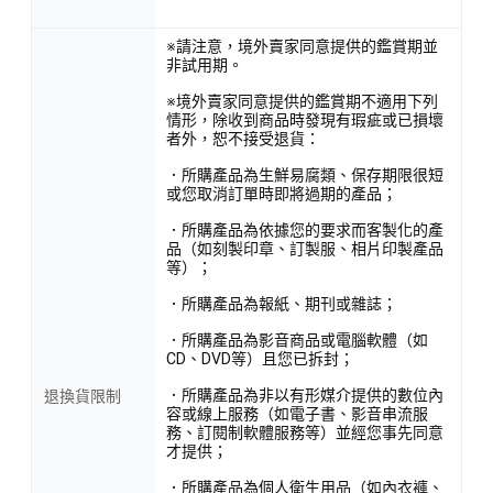
※請注意，境外賣家同意提供的鑑賞期並
非試用期。
※境外賣家同意提供的鑑賞期不適用下列
情形，除收到商品時發現有瑕疵或已損壞
者外，恕不接受退貨：
．所購產品為生鮮易腐類、保存期限很短
或您取消訂單時即將過期的產品；
．所購產品為依據您的要求而客製化的產
品（如刻製印章、訂製服、相片印製產品
等）；
．所購產品為報紙、期刊或雜誌；
．所購產品為影音商品或電腦軟體（如
CD、DVD等）且您已拆封；
．所購產品為非以有形媒介提供的數位內
退換貨限制
容或線上服務（如電子書、影音串流服
務、訂閱制軟體服務等）並經您事先同意
才提供；
．所購產品為個人衛生用品（如內衣褲、