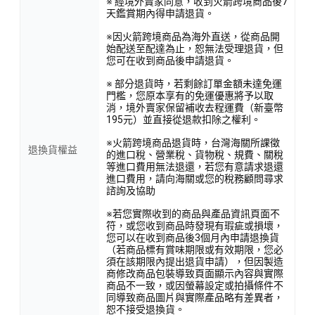
※ 經境外賣家同意，收到火箭跨境商品後7
天鑑賞期內得申請退貨。
※因火箭跨境商品為海外直送，從商品開
始配送至配達為止，恕無法受理退貨，但
您可在收到商品後申請退貨。
※ 部分退貨時，若剩餘訂單金額未達免運
門檻，您原本享有的免運優惠將予以取
消，境外賣家保留補收去程運費（新臺幣
195元）並直接從退款扣除之權利。
※火箭跨境商品退貨時，台灣海關所課徵
退換貨權益
的進口稅、營業稅、貨物稅、規費、關稅
等進口費用無法退還，若您有意請求退還
進口費用，請向海關或您的稅務顧問尋求
諮詢及協助
※若您實際收到的商品與產品資訊頁面不
符，或您收到商品時發現有瑕疵或損壞，
您可以在收到商品後3個月內申請退換貨
（若商品標有賞味期限或有效期限，您必
須在該期限內提出退貨申請），但因製造
商修改商品包裝導致頁面顯示內容與實際
商品不一致，或因螢幕設定或拍攝條件不
同導致商品圖片與實際產品略有差異者，
恕不接受退換貨。