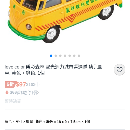
love color 樂彩森林 聲光迴力城市巡邏隊 幼兒園
車, 黃色 + 綠色, 1個
$97
6折
$163
$66
首購折扣價
暫時缺貨
顏色 × 尺寸 × 數量
:
黃色 + 綠色 × 18 x 9 x 7.5cm × 1個