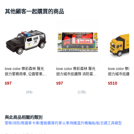
其他顧客一起購買的商品
love color 樂彩森林 聲光
love color 樂彩森林 聲光
love color 
迴力警務用車, 公園警車, 1
迴力城市巡邏隊 消防雲梯
迴力城市巡邏隊 
個
車, 紅色, 1個
圾車 黃色, 1個
97
97
510
$
$
$
(
94
)
(
138
)
(
2
與此商品相關的類別
警察/消防/救護車
卡車/重裝備
摩托車
火車
飛機
直升機
輪船/船
交通工具模型