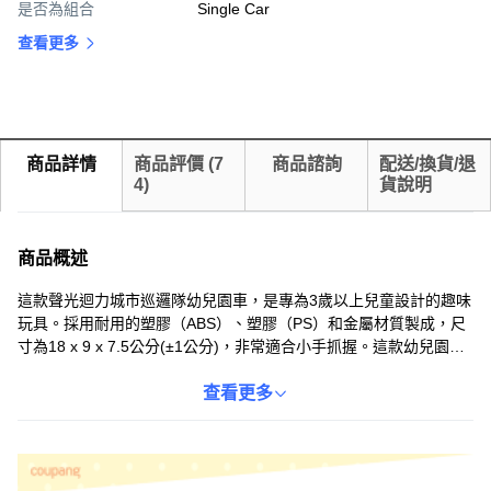
是否為組合
Single Car
查看更多
商品詳情
商品評價
(
7
商品諮詢
配送/換貨/退
4
)
貨說明
商品概述
這款聲光迴力城市巡邏隊幼兒園車，是專為3歲以上兒童設計的趣味
玩具。採用耐用的塑膠（ABS）、塑膠（PS）和金屬材質製成，尺
寸為18 x 9 x 7.5公分(±1公分)，非常適合小手抓握。這款幼兒園車
不僅外型可愛，還具備聲光效果，能激發孩子們的想像力和創造
力。迴力功能讓孩子們輕鬆享受玩耍的樂趣，只需輕輕向後拉動，
查看更多
鬆開手即可向前奔馳。讓孩子們在玩樂中認識城市生活，培養對交
通工具的興趣。