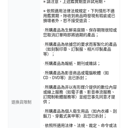
※ 請注意，上述鑑賞期並非試用期。
※ 依照適用法律法規規定，下列情形不適
用鑑賞期，除收到商品時發現有瑕疵或已
損壞者外，恕不接受退貨：
· 所購產品為生鮮易腐類、保存期限很短或
您取消訂單時即將過期的產品；
· 所購產品為依據您的要求而客製化的產品
（如刻製印章、訂製服、相片印製產品
等）；
· 所購產品為報紙、期刊或雜誌；
· 所購產品為影音商品或電腦軟體（如
CD、DVD等）且已拆封；
· 所購產品為非以有形媒介提供的數位內容
或線上服務（如電子書、影音串流服務、
訂閱制軟體服務等）並經您事先同意才提
供；
退換貨限制
· 所購產品為個人衛生用品（如內衣褲、刮
鬍刀、穿戴式美甲等）且您已拆封；
· 依照所適用法律、法規、裁定、命令或法