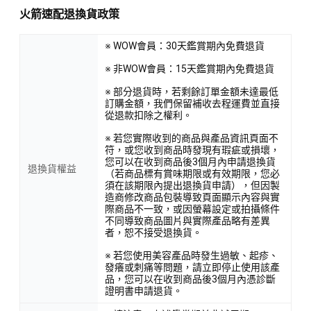
火箭速配退換貨政策
※ WOW會員：30天鑑賞期內免費退貨
※ 非WOW會員：15天鑑賞期內免費退貨
※ 部分退貨時，若剩餘訂單金額未達最低
訂購金額，我們保留補收去程運費並直接
從退款扣除之權利。
※ 若您實際收到的商品與產品資訊頁面不
符，或您收到商品時發現有瑕疵或損壞，
您可以在收到商品後3個月內申請退換貨
退換貨權益
（若商品標有賞味期限或有效期限，您必
須在該期限內提出退換貨申請），但因製
造商修改商品包裝導致頁面顯示內容與實
際商品不一致，或因螢幕設定或拍攝條件
不同導致商品圖片與實際產品略有差異
者，恕不接受退換貨。
※ 若您使用美容產品時發生過敏、起疹、
發癢或刺痛等問題，請立即停止使用該產
品，您可以在收到商品後3個月內憑診斷
證明書申請退貨。