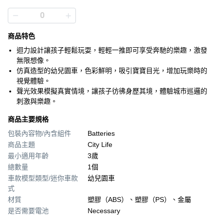
商品特色
迴力設計讓孩子輕鬆玩耍，輕輕一推即可享受奔馳的樂趣，激發
無限想像。
仿真造型的幼兒園車，色彩鮮明，吸引寶寶目光，增加玩樂時的
視覺體驗。
聲光效果模擬真實情境，讓孩子彷彿身歷其境，體驗城市巡邏的
刺激與樂趣。
商品主要規格
包裝內容物/內含組件
Batteries
商品主題
City Life
最小適用年齡
3歲
總數量
1個
車款模型類型/迷你車款
幼兒園車
式
材質
塑膠（ABS）、塑膠（PS）、金屬
是否需要電池
Necessary