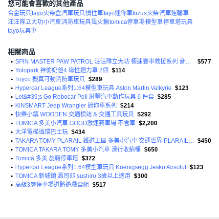
您可能會喜歡的其他產品
合金玩具
tayo
火柴盒
汽車玩具
慣性車
tayo迷你車
kizus
火柴
汽車運輸車
汪汪隊立大功
小汽車
消防車玩具
風火輪
tomica停車場
模型車
停車塔玩具
tayo玩具車
相關商品
•
SPIN MASTER PAW PATROL 汪汪隊立大功 極速賽車救援系列 音效迴力車
$577
•
Yolopark 神偷奶爸4 磁性迴力車 2個
$114
•
Toyco 擬真可動消防車玩具
$289
•
Hypercar League系列1:64模型車玩具 Aston Martin Valkyrie
$123
•
Let&#39;s Go Robocar Poli 射擊汽車動作玩具 6 件套
$285
•
KiNSMART Jeep Wrangler 迷你車系列
$214
•
快樂小鎮 WOODEN 交通標誌 & 交通工具玩具
$292
•
TOMICA 多美小汽車 GOGO激速賽車場 不含車
$2,200
•
大洋電梯循環巴士玩
$434
•
TAKARA TOMY PLARAIL 鐵道王國 多美小汽車 交通世界 PLARAIL 直線 曲線 起始軌道組
$450
•
TOMICA TAKARA TOMY 多美小汽車 滑行收納桶
$650
•
Tomica 多美 旋轉停車塔
$372
•
Hypercar League系列1:64模型車玩具 Koenigsegg Jesko Absolut
$123
•
TOMICA 新城鎮 壽司郎 sushiro 3歲以上適用
$300
•
高級3層停車場道路遊戲套組
$517