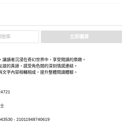
購物車
立即購買
，讓讀者沉浸在奇幻世界中，享受閱讀的樂趣。
友誼的真諦，感受角色間的深刻情感連結。
與文字內容相輔相成，提升整體閱讀體驗。
24721
士
43530 - 21011948740619