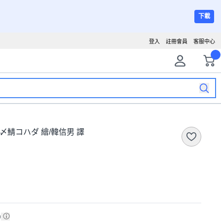
下載
登入
註冊會員
客服中心
著/〆鯖コハダ 繪/韓信男 譯
)