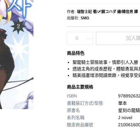
作者
:
瑞智士記 著/〆鯖コハダ 繪/韓信男 譯
出版社
:
SMG
加入
商品特色
聖龍騎士冒險故事，情節引人入勝
透過主角的成長歷程，體驗勇氣與
精美插畫增添閱讀樂趣，視覺享受
商品主要規格
ISBN
97889263
書籍裝訂方式/型態
單本
原書名
星刻の龍騎
系列名稱
J novel
酷澎商品編號
210061600