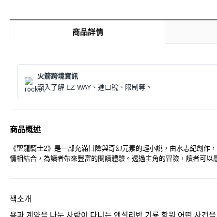
商品詳情
火箭跨境資訊
深入了解 EZ WAY、進口稅、限制等。
商品概述
《聖龍騎士2》是一部充滿冒險與奇幻元素的輕小說，由水志紀創作，小
情相結合，為讀者帶來豐富的閱讀體驗。透過主角的冒險，讀者可以
책소개
용과 계약을 나눈 사람이 다니는 앤설리반 기룡 학원.어떤 사건을