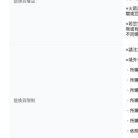
退換貨權益
※火
關或
※若
限或
不同
※請
※境
．所
．所
．所
退換貨限制
．所購
．所
．所
．依