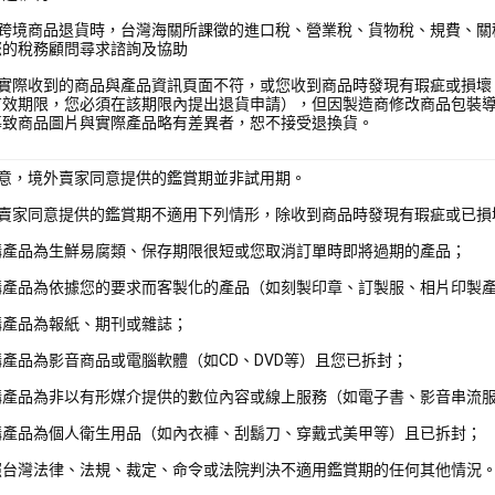
箭跨境商品退貨時，台灣海關所課徵的進口稅、營業稅、貨物稅、規費、關
您的稅務顧問尋求諮詢及協助
您實際收到的商品與產品資訊頁面不符，或您收到商品時發現有瑕疵或損壞
有效期限，您必須在該期限內提出退貨申請），但因製造商修改商品包裝
導致商品圖片與實際產品略有差異者，恕不接受退換貨。
注意，境外賣家同意提供的鑑賞期並非試用期。
外賣家同意提供的鑑賞期不適用下列情形，除收到商品時發現有瑕疵或已損
購產品為生鮮易腐類、保存期限很短或您取消訂單時即將過期的產品；
購產品為依據您的要求而客製化的產品（如刻製印章、訂製服、相片印製
購產品為報紙、期刊或雜誌；
產品為影音商品或電腦軟體（如CD、DVD等）且您已拆封；
購產品為非以有形媒介提供的數位內容或線上服務（如電子書、影音串流
購產品為個人衛生用品（如內衣褲、刮鬍刀、穿戴式美甲等）且已拆封；
照台灣法律、法規、裁定、命令或法院判決不適用鑑賞期的任何其他情況