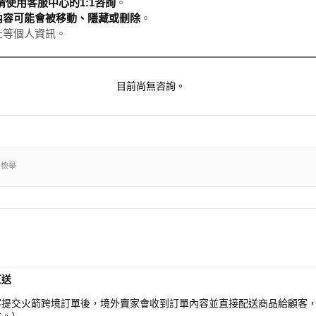
使用客服中心的1:1咨詢
。
內容可能會被移動、隱藏或刪除
。
址等個人資訊。
目前尚無咨詢。
出檢舉
直送
客提交火箭跨境訂單後，境外賣家會收到訂單內容並直接配送商品給顧客
供。）