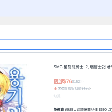
SMG 星刻龍騎士. 2, 瑞智士記 
$76
5折
$152
$52
$128
首購折扣價
缺貨
免運費
(購買火箭跨境商品達 $690 時