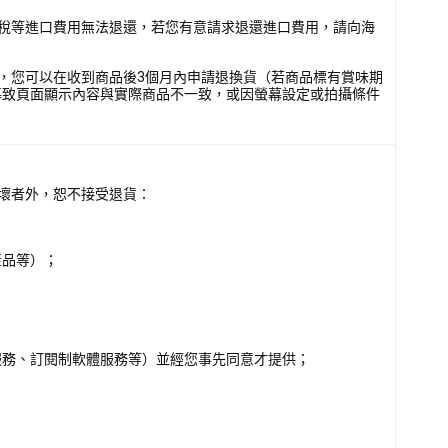
稅等進口費用無法退還，若您有意請求退還進口費用，請向海
，您可以在收到商品後3個月內申請退換貨（若商品標有賞味期
導致頁面顯示內容與實際商品不一致，或因螢幕設定或拍攝條件
壞者外，恕不接受退貨：
產品等）；
服務、訂閱制軟體服務等）並經您事先同意才提供；
。