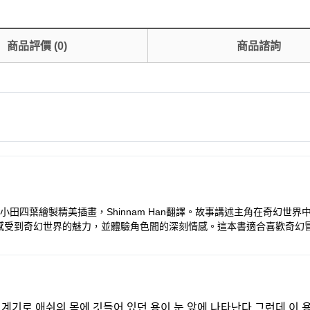
商品評價
(
0
)
商品諮詢
田四葉繪製精美插畫，Shinnam Han翻譯。故事講述主角在奇幻世
感受到奇幻世界的魅力，並體驗角色間的深刻情感。這本書適合喜歡奇幻
 계기로 애쉬의 몸에 깃들어 있던 용이 눈 앞에 나타난다.그런데 이 