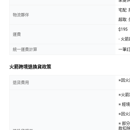
宅配:
物流夥伴
超取: 
$195
運費
- 火
統一運費計算
一筆
火箭跨境退換貨政策
※因
退貨費用
※火
※ 經
※因
※ 
款扣