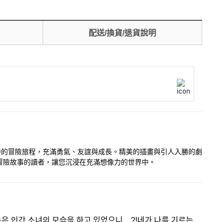
配送/換貨/退貨說明
界中的冒險旅程，充滿勇氣、友誼與成長。精美的插畫與引人入勝的劇
冒險故事的讀者，讓您沉浸在充滿想像力的世界中。
용은 인간 소녀의 모습을 하고 있었으니…?!네가 나를 기르는