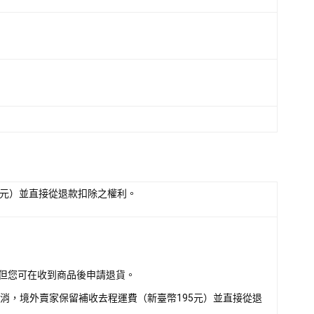
5元）並直接從退款扣除之權利。
但您可在收到商品後申請退貨。
消，境外賣家保留補收去程運費（新臺幣195元）並直接從退