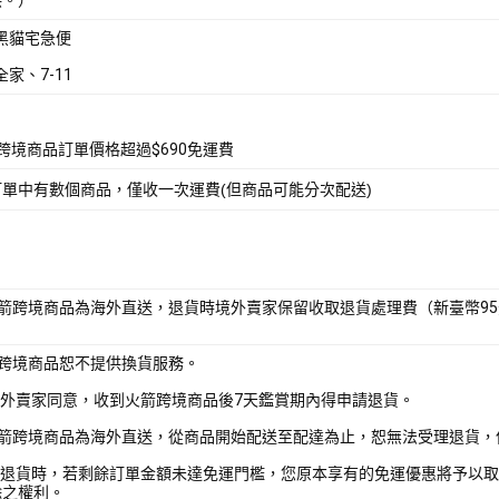
 黑貓宅急便
全家、7-11
箭跨境商品訂單價格超過$690免運費
訂單中有數個商品，僅收一次運費(但商品可能分次配送)
火箭跨境商品為海外直送，退貨時境外賣家保留收取退貨處理費（新臺幣9
箭跨境商品恕不提供換貨服務。
境外賣家同意，收到火箭跨境商品後7天鑑賞期內得申請退貨。
火箭跨境商品為海外直送，從商品開始配送至配達為止，恕無法受理退貨，
部分退貨時，若剩餘訂單金額未達免運門檻，您原本享有的免運優惠將予以取
除之權利。