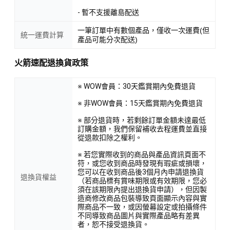
- 暫不支援離島配送
一筆訂單中有數個產品，僅收一次運費(但
統一運費計算
產品可能分次配送)
火箭速配退換貨政策
※ WOW會員：30天鑑賞期內免費退貨
※ 非WOW會員：15天鑑賞期內免費退貨
※ 部分退貨時，若剩餘訂單金額未達最低
訂購金額，我們保留補收去程運費並直接
從退款扣除之權利。
※ 若您實際收到的商品與產品資訊頁面不
符，或您收到商品時發現有瑕疵或損壞，
您可以在收到商品後3個月內申請退換貨
退換貨權益
（若商品標有賞味期限或有效期限，您必
須在該期限內提出退換貨申請），但因製
造商修改商品包裝導致頁面顯示內容與實
際商品不一致，或因螢幕設定或拍攝條件
不同導致商品圖片與實際產品略有差異
者，恕不接受退換貨。