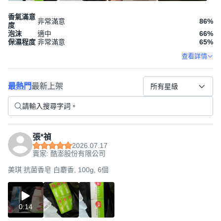
香氣滿意
非常滿意
86
%
度
泡沫
適中
66
%
保濕程度
非常滿意
65
%
查看詳情
最熱門
最新上架
所有星級
張*禎
2026.07.17
賣家: 酷澎股份有限公司
美琪 抗菌香皂 白麝香, 100g, 6個
0:14