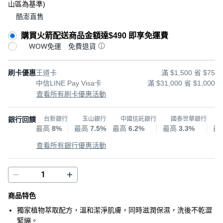
山區為基準
)
酷澎直售
購買火箭配送商品金額達$490 即享免運費
WOW免運
免費退貨
刷卡優惠
王道卡
滿 $1,500 省 $75
中信LINE Pay Visa卡
滿 $31,000 省 $1,000
查看所有刷卡優惠活動
銀行回饋
台新銀行
玉山銀行
中國信託銀行
國泰世華銀行
最高
8%
最高
7.5%
最高
6.2%
最高
3.3%
最
查看所有銀行優惠活動
商品特色
獨家植物萃取配方，溫和潔淨肌膚，同時滋潤保濕，洗後不乾澀
緊繃。