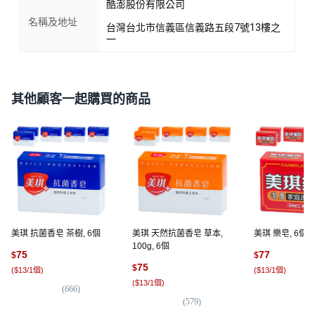
酷澎股份有限公司
名稱及地址
台灣台北市信義區信義路五段7號13樓之
一
其他顧客一起購買的商品
美琪 抗菌香皂 茶樹, 6個
美琪 天然抗菌香皂 草本,
美琪 樂皂, 6個, 
100g, 6個
75
77
$
$
75
$
(
$13/1個
)
(
$13/1個
)
(
$13/1個
)
(
666
)
(
1,
(
579
)