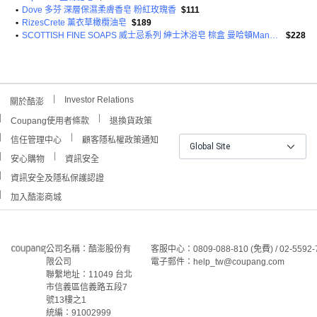
•
Dove 多芬 深層保濕柔膚香皂 粉紅玫瑰香
$111
•
RizesCrete 薰衣草橄欖油皂
$189
•
SCOTTISH FINE SOAPS 威士忌系列 紳士沐浴皂 棕盒 曼哈頓Manhattan 紙盒包裝
$228
Investor Relations
關於酷澎
Coupang使用者條款
退換貨政策
信任管理中心
顧客隱私權政策通知
Global Site
安心購物
資訊安全
資訊安全及隱私保護認證
加入酷澎商城
公司名稱：酷澎股份有
客服中心：0809-088-810 (免費) / 02-5592-
限公司
電子郵件：help_tw@coupang.com
聯繫地址：11049 台北
市信義區信義路五段7
號13樓之1
統編：91002999