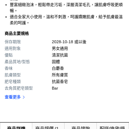
豐富細緻泡沫，輕鬆帶走污垢，深層清潔毛孔，讓肌膚呼吸更順
暢。
適合全家大小使用，溫和不刺激，呵護嬌嫩肌膚，給予肌膚最溫
柔的呵護。
商品主要規格
保存期限
2028-10-18 或以後
適用對象
男女通用
優點
清潔抗菌
產品質地/型態
固體
香味
白麝香
肌膚類型
所有膚質
肥皂種類
抗菌香皂
去角質肥皂類型
Bar
查看更多
商品詳情
商品評價
(
1,
商品諮詢
配送/換貨/退