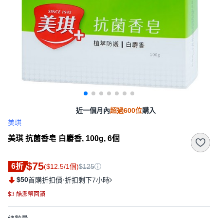
近一個月內
超過600位
購入
美琪
美琪 抗菌香皂 白麝香, 100g, 6個
$75
6折
($12.5/1個)
$125
$50
·
首購折扣價
折扣剩下7小時
$3 酷澎幣回饋