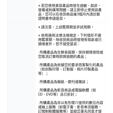
※ 若您使用美容產品時發生過敏、起疹、
發癢或刺痛等問題，請立即停止使用該產
品，您可以在收到商品後3個月內憑診斷
證明書申請退貨。
※ 請注意，上述鑑賞期並非試用期。
※ 依照適用法律法規規定，下列情形不適
用鑑賞期，除收到商品時發現有瑕疵或已
損壞者外，恕不接受退貨：
· 所購產品為生鮮易腐類、保存期限很短或
您取消訂單時即將過期的產品；
· 所購產品為依據您的要求而客製化的產品
（如刻製印章、訂製服、相片印製產品
等）；
· 所購產品為報紙、期刊或雜誌；
· 所購產品為影音商品或電腦軟體（如
CD、DVD等）且已拆封；
· 所購產品為非以有形媒介提供的數位內容
或線上服務（如電子書、影音串流服務、
訂閱制軟體服務等）並經您事先同意才提