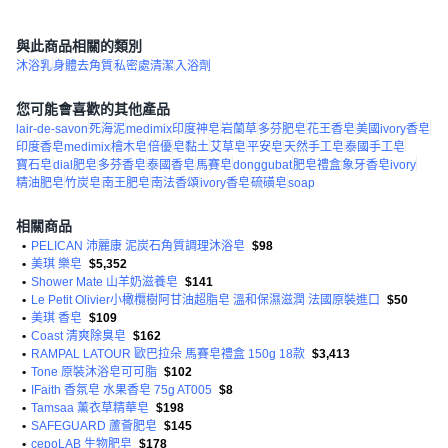
與此商品相關的類別
沐浴乳
身體去角質
私密處清潔
入浴劑
您可能會喜歡的其他產品
lair-de-savon
死海泥
medimix印度神皂
岩蘭草
多芬肥皂
花王香皂
美國ivory香皂
印度香皂medimix
檜木皂
倍優
皂黏土
艾草皂
平安皂
天然手工皂
泰國手工皂
寶石皂
dial肥皂
多芬香皂
泰國香皂
馬賽皂
donggubat
肥皂禮盒
象牙香皂ivory
精油肥皂
竹炭皂
南王肥皂
南法香頌
ivory香皂
硫磺皂
soap
相關商品
•
PELICAN 沛麗康 泥炭石角質調理沐浴皂
$98
•
美琪 樂皂
$5,352
•
Shower Mate 山羊奶滋養皂
$141
•
Le Petit Olivier小橄欖樹阿甘油超脂皂 溫和保濕滋潤 法國原裝進口
$50
•
美琪 香皂
$109
•
Coast 清爽除臭皂
$162
•
RAMPAL LATOUR 歐巴拉朵 馬賽皂禮盒 150g 18款
$3,413
•
Tone 原裝沐浴皂可可脂
$102
•
IFaith 香氛皂 水果香皂 75g AT005
$8
•
Tamsaa 薰衣草精華皂
$198
•
SAFEGUARD 蘆薈肥皂
$145
•
cepoLAB 生物肥皂
$178