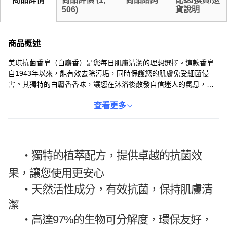
506
)
貨說明
商品概述
美琪抗菌香皂（白麝香）是您每日肌膚清潔的理想選擇。這款香皂
自1943年以來，能有效去除污垢，同時保護您的肌膚免受細菌侵
害。其獨特的白麝香香味，讓您在沐浴後散發自信迷人的氣息，有
助於調理肌膚，使其保持水嫩柔滑，洗後不乾燥。每塊香皂重100
克，並具有97%的生物可分解度，對環境友善。
查看更多
・獨特的植萃配方，提供卓越的抗菌效
果，讓您使用更安心
・
天然活性成分，有效抗菌，保持肌膚清
潔
・
高達97%的生物可分解度，環保友好，