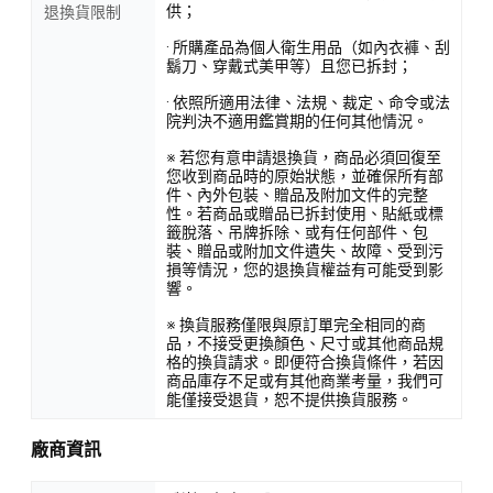
供；
退換貨限制
· 所購產品為個人衛生用品（如內衣褲、刮
鬍刀、穿戴式美甲等）且您已拆封；
· 依照所適用法律、法規、裁定、命令或法
院判決不適用鑑賞期的任何其他情況。
※ 若您有意申請退換貨，商品必須回復至
您收到商品時的原始狀態，並確保所有部
件、內外包裝、贈品及附加文件的完整
性。若商品或贈品已拆封使用、貼紙或標
籤脫落、吊牌拆除、或有任何部件、包
裝、贈品或附加文件遺失、故障、受到污
損等情況，您的退換貨權益有可能受到影
響。
※ 換貨服務僅限與原訂單完全相同的商
品，不接受更換顏色、尺寸或其他商品規
格的換貨請求。即便符合換貨條件，若因
商品庫存不足或有其他商業考量，我們可
能僅接受退貨，恕不提供換貨服務。
廠商資訊