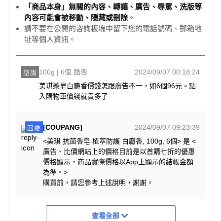
「商品本身」無關的內容、轉讓、廣告、辱罵、洗版等
內容可能會被移動、隱藏或刪除
。
請不要在公開的咨詢板塊中留下您的電話號碼、郵箱地
址等個人資訊。
100g | 6個 酷澎
2024/09/07 00:18:24
諮詢
美琪藥皂白麝香價錢怎跟廣告不一，如6個96元。點
入購物車價錢就貴多了
[COUPANG]
2024/09/07 09:23:39
回覆
<美琪 抗菌香皂 植萃防護 白麝香, 100g, 6個> 是 <
廣告、比價網站上的價格目前是以首購七折的優惠
價格顯示，商品實際價格以App上顯示的結帳金額
為準。>
購買前，請您參考上述說明，謝謝。
查看全部