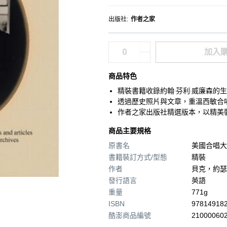
出版社
:
作者之家
加入
商品特色
精裝書籍收錄約翰‧芬利‧威廉森的
透過歷史照片與文章，重溫西敏合
作者之家出版社精選版本，以精美
商品主要規格
原書名
美國合唱大
書籍裝訂方式/型態
精裝
作者
貝克，約瑟
發行語言
英語
重量
771g
ISBN
97814918
酷澎商品編號
210000602