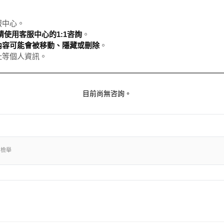
服中心。
使用客服中心的1:1咨詢
。
內容可能會被移動、隱藏或刪除
。
址等個人資訊。
目前尚無咨詢。
出檢舉