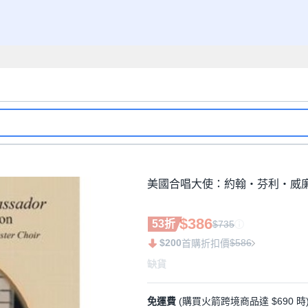
美國合唱大使：約翰‧芬利‧威廉
$386
53折
$735
$200
$586
首購折扣價
缺貨
免運費
(購買火箭跨境商品達 $690 時