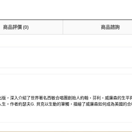
商品評價
(
0
)
商品諮詢
出版，深入介紹了世界著名西敏合唱團創始人約翰‧芬利‧威廉森的生平
生。作者約瑟夫G. 貝克以生動的筆觸，描繪了威廉森如何成為美國的