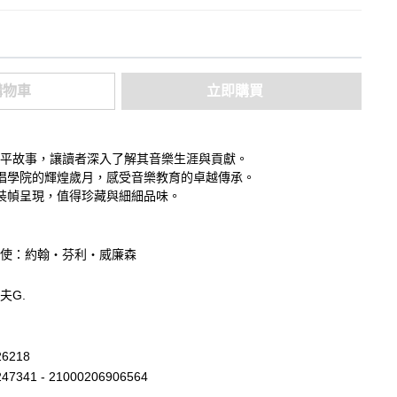
購物車
立即購買
生平故事，讓讀者深入了解其音樂生涯與貢獻。
唱學院的輝煌歲月，感受音樂教育的卓越傳承。
裝幀呈現，值得珍藏與細細品味。
使：約翰‧芬利‧威廉森
夫G.
26218
47341 - 21000206906564