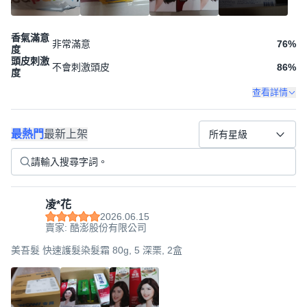
香氣滿意
非常滿意
76
%
度
頭皮刺激
不會刺激頭皮
86
%
度
查看詳情
最熱門
最新上架
所有星級
凌*花
2026.06.15
賣家: 酷澎股份有限公司
美吾髮 快速護髮染髮霜 80g, 5 深栗, 2盒