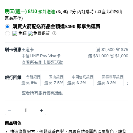
明天(週一) 8/10
預計送達
(
3小時 2分
內訂購時
/ 以臺北市松山
區為基準
)
購買火箭配送商品金額達$490 即享免運費
免運
免費退貨
刷卡優惠
王道卡
滿 $1,500 省 $75
中信LINE Pay Visa卡
滿 $31,000 省 $1,000
查看所有刷卡優惠活動
銀行回饋
台新銀行
玉山銀行
中國信託銀行
國泰世華銀行
最高
8%
最高
7.5%
最高
6.2%
最高
3.3%
最
查看所有銀行優惠活動
商品特色
快速染髮配方，輕鬆遮蓋白髮，展現自然亮麗的深栗髮色，讓您