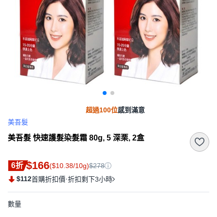
超過100位
感到滿意
美吾髮
美吾髮 快速護髮染髮霜 80g, 5 深栗, 2盒
$166
6折
($10.38/10g)
$278
$112
·
首購折扣價
折扣剩下3小時
數量