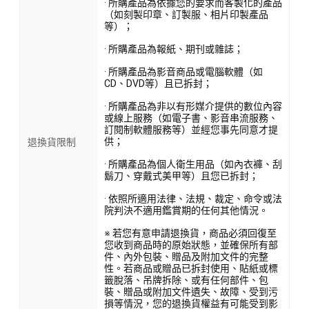
· 所購產品為依據您的要求而客製化的產品
（如刻製印章、訂製服、相片印製產品
等）；
· 所購產品為報紙、期刊或雜誌；
· 所購產品為影音商品或電腦軟體（如
CD、DVD等）且已拆封；
· 所購產品為非以有形媒介提供的數位內容
或線上服務（如電子書、影音串流服務、
訂閱制軟體服務等）並經您事先同意才提
供；
退換貨限制
· 所購產品為個人衛生用品（如內衣褲、刮
鬍刀、穿戴式美甲等）且您已拆封；
· 依照所適用法律、法規、裁定、命令或法
院判決不適用鑑賞期的任何其他情況。
※ 若您有意申請退換貨，商品必須回復至
您收到商品時的原始狀態，並確保所有部
件、內外包裝、贈品及附加文件的完整
性。若商品或贈品已拆封使用、貼紙或標
籤脫落、吊牌拆除、或有任何部件、包
裝、贈品或附加文件遺失、故障、受到污
損等情況，您的退換貨權益有可能受到影