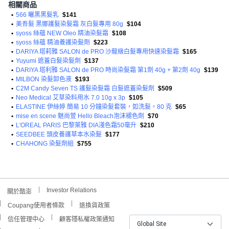
相關商品
•
566 曬黑黑髮乳
$141
•
美吾髮 黑娜護髮染髮霜 灰白髮專用 80g
$104
•
syoss 絲蘊 NEW Oleo 精油染髮霜
$108
•
syoss 絲蘊 精油養護染髮劑
$223
•
DARIYA 塔莉雅 SALON de PRO 沙龍級白髮專用快速染髮霜
$165
•
Yuyumi 遮蓋白髮染髮劑
$137
•
DARIYA 塔利雅 SALON de PRO 時尚染髮霜 第1劑 40g + 第2劑 40g
$139
•
MILBON 染髮卸色液
$193
•
C2M Candy Seven TS 護髮染髮霜 白髮遮蓋染髮劑
$509
•
Neo Medical 艾草染料用水 7.0 10g x 3p
$105
•
ELASTINE 伊絲婷 簡易 10 分鐘染髮套裝，如洗髮，80 克
$65
•
mise en scene 魅尚萱 Hello Bleach泡沫褪色劑
$70
•
L'OREAL PARIS 巴黎萊雅 DIA淺色霜50毫升
$210
•
SEEDBEE 頭皮養護草本水染髮
$177
•
CHAHONG 染髮劑組
$755
Investor Relations
關於酷澎
Coupang使用者條款
退換貨政策
信任管理中心
顧客隱私權政策通知
Global Site