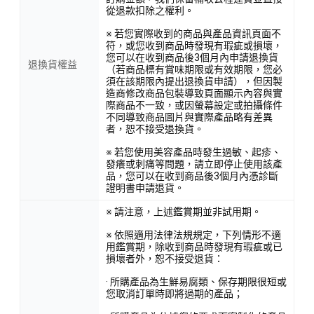
從退款扣除之權利。
※ 若您實際收到的商品與產品資訊頁面不
符，或您收到商品時發現有瑕疵或損壞，
您可以在收到商品後3個月內申請退換貨
退換貨權益
（若商品標有賞味期限或有效期限，您必
須在該期限內提出退換貨申請），但因製
造商修改商品包裝導致頁面顯示內容與實
際商品不一致，或因螢幕設定或拍攝條件
不同導致商品圖片與實際產品略有差異
者，恕不接受退換貨。
※ 若您使用美容產品時發生過敏、起疹、
發癢或刺痛等問題，請立即停止使用該產
品，您可以在收到商品後3個月內憑診斷
證明書申請退貨。
※ 請注意，上述鑑賞期並非試用期。
※ 依照適用法律法規規定，下列情形不適
用鑑賞期，除收到商品時發現有瑕疵或已
損壞者外，恕不接受退貨：
· 所購產品為生鮮易腐類、保存期限很短或
您取消訂單時即將過期的產品；