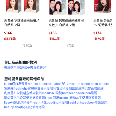
美吾髮 快速護髮染髮霜, 4
美吾髮 快速護髮染髮霜 補
美吾髮 葵花亮澤
自然栗, 2個
充包, 6 自然褐, 2組
5V 葡萄紫棕色, 
166
166
174
$
$
$
(
$83/1個
)
(
$83/1個
)
(
$87/1個
)
(
1,002
)
(
762
)
(
2
與此商品相關的類別
美髮造型
燙髮/離子夾
髮妝美容
您可能會喜歡的其他產品
kafen何首烏染髮膏
hello-bubble
danahan
夢17
mise-en-scene-hello-bubble
富麗絲
freshlight-富麗絲
白髮染髮劑
何首烏染髮
韓國染髮劑
巴黎萊雅染髮
利尻昆布染髮劑
宣若染髮劑
moart
566染髮
boto
seedbee
milbon染髮
魅尚萱泡泡染
莉婕泡沫染髮劑
liese-莉婕
lucido-l樂絲朵牛奶果醬染髮劑
liese莉婕泡沫染髮劑
reen-琍艷
pudding染髮劑
freshlight
seedbee-水染髮劑
beautylabo美芯研奶油泡泡染