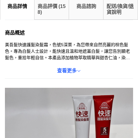
商品詳情
商品評價
(
15
商品諮詢
配送/換貨/退
8
)
貨說明
商品概述
美吾髮快速護髮染髮霜，色號5深栗，為您帶來自然亮麗的棕色髮
色。專為白髮人士設計，能快速且溫和地遮蓋白髮，讓您告別顯老
髮色，重拾年輕自信。本產品添加植物萃取精華與甜杏仁油，染髮
同時滋養髮根，呵護頭皮健康，讓秀髮散發自然光澤。乳霜質地易
於塗抹，操作簡單，在家也能輕鬆完成染髮。每盒80g，主商品包含
查看更多
染髮霜，方便多次使用，經濟實惠。