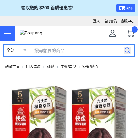
領取您的 $200 首購優惠卷!
打開 App
登入
註冊會員
客服中心
全部
酷澎首頁
個人清潔
頭髮
美髮/造型
染髮/髮色