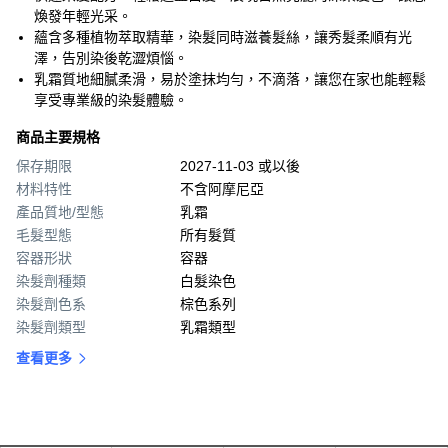
煥發年輕光采。
蘊含多種植物萃取精華，染髮同時滋養髮絲，讓秀髮柔順有光
澤，告別染後乾澀煩惱。
乳霜質地細膩柔滑，易於塗抹均勻，不滴落，讓您在家也能輕鬆
享受專業級的染髮體驗。
商品主要規格
保存期限
2027-11-03 或以後
材料特性
不含阿摩尼亞
產品質地/型態
乳霜
毛髮型態
所有髮質
容器形狀
容器
染髮劑種類
白髮染色
染髮劑色系
棕色系列
染髮劑類型
乳霜類型
查看更多