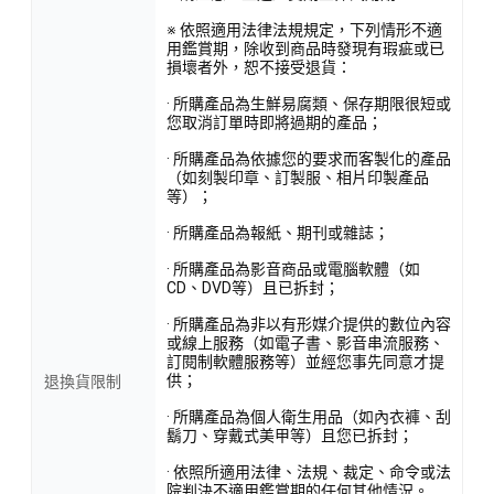
※ 依照適用法律法規規定，下列情形不適
用鑑賞期，除收到商品時發現有瑕疵或已
損壞者外，恕不接受退貨：
· 所購產品為生鮮易腐類、保存期限很短或
您取消訂單時即將過期的產品；
· 所購產品為依據您的要求而客製化的產品
（如刻製印章、訂製服、相片印製產品
等）；
· 所購產品為報紙、期刊或雜誌；
· 所購產品為影音商品或電腦軟體（如
CD、DVD等）且已拆封；
· 所購產品為非以有形媒介提供的數位內容
或線上服務（如電子書、影音串流服務、
訂閱制軟體服務等）並經您事先同意才提
供；
退換貨限制
· 所購產品為個人衛生用品（如內衣褲、刮
鬍刀、穿戴式美甲等）且您已拆封；
· 依照所適用法律、法規、裁定、命令或法
院判決不適用鑑賞期的任何其他情況。