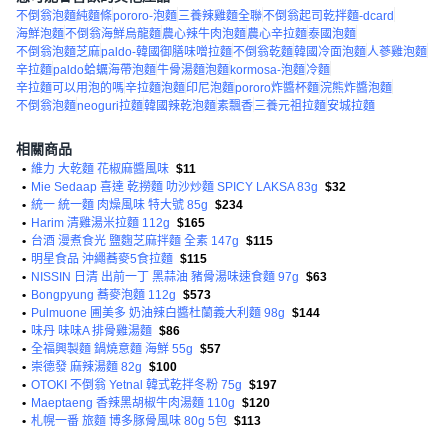
不倒翁泡麵純麵條
pororo-泡麵
三養辣雞麵全聯
不倒翁起司乾拌麵-dcard
海鮮泡麵
不倒翁海鮮烏龍麵
農心辣牛肉泡麵
農心辛拉麵
泰國泡麵
不倒翁泡麵芝麻
paldo-韓國御膳味噌拉麵
不倒翁乾麵
韓國冷面泡麵
人蔘雞泡麵
辛拉麵
paldo蛤蠣海帶泡麵
牛骨湯麵泡麵
kormosa-泡麵
冷麵
辛拉麵可以用泡的嗎
辛拉麵泡麵
印尼泡麵
pororo炸醬杯麵
浣熊炸醬泡麵
不倒翁泡麵
neoguri拉麵
韓國辣乾泡麵
素飄香
三養元祖拉麵
安城拉麵
相關商品
•
維力 大乾麵 花椒麻醬風味
$11
•
Mie Sedaap 喜達 乾撈麵 叻沙炒麵 SPICY LAKSA 83g
$32
•
統一 統一麵 肉燥風味 特大號 85g
$234
•
Harim 清雞湯米拉麵 112g
$165
•
台酒 漫煮食光 鹽麴芝麻拌麵 全素 147g
$115
•
明星食品 沖繩蕎麥5食拉麵
$115
•
NISSIN 日清 出前一丁 黑蒜油 豬骨湯味速食麵 97g
$63
•
Bongpyung 蕎麥泡麵 112g
$573
•
Pulmuone 圃美多 奶油辣白醬杜蘭義大利麵 98g
$144
•
味丹 味味A 排骨雞湯麵
$86
•
全福興製麵 鍋燒意麵 海鮮 55g
$57
•
崇德發 麻辣湯麵 82g
$100
•
OTOKI 不倒翁 Yetnal 韓式乾拌冬粉 75g
$197
•
Maeptaeng 香辣黑胡椒牛肉湯麵 110g
$120
•
札幌一番 旅麵 博多豚骨風味 80g 5包
$113