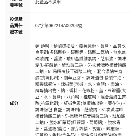
此產品不適用
養字號
投保產
品責任
07字第062214A00204號
險字號
麵:麵粉、精製棕櫚油、樹薯澱粉、食鹽、品質改
良用劑(多磷酸鈉、碳酸鉀、磷酸二氫鈉、無水焦
磷酸鈉)、醬油、羧甲基纖維素鈉、芝麻油、調味
劑(L-麩酸鈉、琥珀酸二鈉、5'-次黃嘌呤核苷磷酸
二鈉、5'-鳥嘌呤核苷磷酸二鈉)、混合濃縮生育
醇(抗氧化劑)、關華豆膠。 調味油包:精製牛油、
精製棕櫚油、辣椒醬(辣椒、水、食鹽)、醬油、
酵母抽出物、糖、香料、花椒粉、薑、豆瓣醬(大
豆、水、食鹽)、八角粉、桂皮粉、混合濃縮生育
成分
醇(抗氧化劑)、紅椒色素(辣椒抽出物、葵花油)。
調味粉包:食鹽、調味劑(L-麩酸鈉、5'-次黃嘌呤
核苷磷酸二鈉、5'-鳥嘌呤核苷磷酸二鈉、琥珀酸
二鈉)、脫水紅蘿蔔(紅蘿蔔、葡萄糖)、脫水青
蔥、醬油粉(醬油、麥芽糊精、食鹽)、辣椒粉、
洋蔥粉、香料(含牛奶)、醬油調味粉[醬油粉(醬