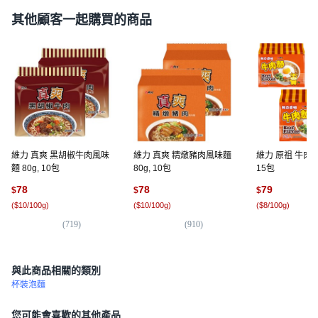
其他顧客一起購買的商品
維力 真爽 黑胡椒牛肉風味
維力 真爽 精燉豬肉風味麵
維力 原祖 牛肉風
麵 80g, 10包
80g, 10包
15包
78
78
79
$
$
$
(
$10/100g
)
(
$10/100g
)
(
$8/100g
)
(
719
)
(
910
)
(
5
與此商品相關的類別
杯裝泡麵
您可能會喜歡的其他產品