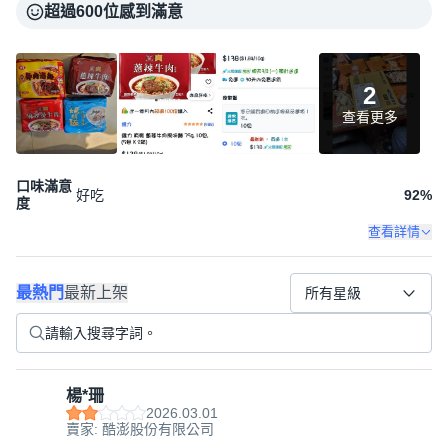
超過600位感到滿意
2
查看更多
口味滿意
好吃
92
%
度
查看詳情
最熱門
最新上架
所有星級
楊*珊
2026.03.01
賣家: 酷澎股份有限公司