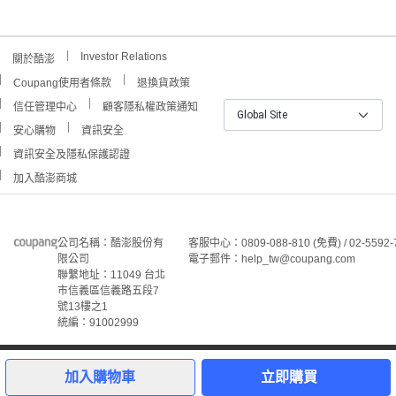
Investor Relations
關於酷澎
Coupang使用者條款
退換貨政策
信任管理中心
顧客隱私權政策通知
Global Site
安心購物
資訊安全
資訊安全及隱私保護認證
加入酷澎商城
公司名稱：酷澎股份有
客服中心：0809-088-810 (免費) / 02-5592-
限公司
電子郵件：help_tw@coupang.com
聯繫地址：11049 台北
市信義區信義路五段7
號13樓之1
統編：91002999
©Coupang Taiwan Co., Ltd. 保留所有權利。
本網站上顯示的所有商標、標誌和服務標誌均為酷澎股份有
加入購物車
立即購買
限公司和/或其在美國和其他國家/地區註冊之關聯公司之所
屬財產。