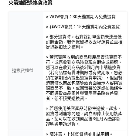
火箭速配退換貨政策
※ WOW會員：30天鑑賞期內免費退貨
※ 非WOW會員：15天鑑賞期內免費退貨
※ 部分退貨時，若剩餘訂單金額未達最低
訂購金額，我們保留補收去程運費並直接
從退款扣除之權利。
※ 若您實際收到的商品與產品資訊頁面不
符，或您收到商品時發現有瑕疵或損壞，
您可以在收到商品後3個月內申請退換貨
退換貨權益
（若商品標有賞味期限或有效期限，您必
須在該期限內提出退換貨申請），但因製
造商修改商品包裝導致頁面顯示內容與實
際商品不一致，或因螢幕設定或拍攝條件
不同導致商品圖片與實際產品略有差異
者，恕不接受退換貨。
※ 若您使用美容產品時發生過敏、起疹、
發癢或刺痛等問題，請立即停止使用該產
品，您可以在收到商品後3個月內憑診斷
證明書申請退貨。
※ 請注意，上述鑑賞期並非試用期。