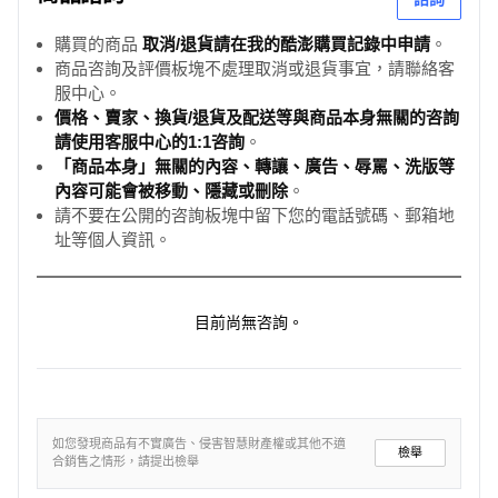
購買的商品
取消/退貨請在我的酷澎購買記錄中申請
。
商品咨詢及評價板塊不處理取消或退貨事宜，請聯絡客
服中心。
價格、賣家、換貨/退貨及配送等與商品本身無關的咨詢
請使用客服中心的1:1咨詢
。
「商品本身」無關的內容、轉讓、廣告、辱罵、洗版等
內容可能會被移動、隱藏或刪除
。
請不要在公開的咨詢板塊中留下您的電話號碼、郵箱地
址等個人資訊。
目前尚無咨詢。
如您發現商品有不實廣告、侵害智慧財產權或其他不適
檢舉
合銷售之情形，請提出檢舉