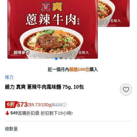
近一個月內
超過100位
購入
維力
維力 真爽 蔥辣牛肉風味麵 75g, 10包
$73
6折
($9.73/100g)
$122
$49
·
首購折扣價
折扣剩下19小時
總數量