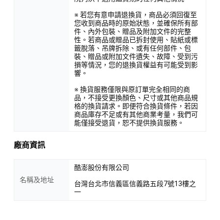
※ 若您有意申請退換貨，商品必須回復至
您收到商品時的原始狀態，並確保所有部
件、內外包裝、贈品及附加文件的完整
性。若商品或贈品已拆封使用、貼紙或標
籤脫落、吊牌拆除、或有任何部件、包
裝、贈品或附加文件遺失、故障、受到污
損等情況，您的退換貨權益有可能受到影
響。
※ 換貨服務僅限與原訂單完全相同的商
品，不接受更換顏色、尺寸或其他商品規
格的換貨請求。即便符合換貨條件，若因
商品庫存不足或有其他商業考量，我們可
能僅接受退貨，恕不提供換貨服務。
廠商資訊
酷澎股份有限公司
名稱及地址
台灣台北市信義區信義路五段7號13樓之
一