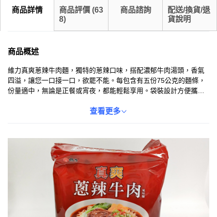
商品詳情
商品評價
(
63
商品諮詢
配送/換貨/退
8
)
貨說明
商品概述
維力真爽蔥辣牛肉麵，獨特的蔥辣口味，搭配濃郁牛肉湯頭，香氣
四溢，讓您一口接一口，欲罷不能。每包含有五份75公克的麵條，
份量適中，無論是正餐或宵夜，都能輕鬆享用。袋裝設計方便攜
帶，常溫保存即可，隨時隨地都能品嚐到道地的台灣風味。維力食
品以其專業的食品製造經驗，為您帶來安全、美味、方便的即食麵
查看更多
選擇。快來體驗這款令人回味無窮的蔥辣牛肉麵，讓您的味蕾享受
一場豐富的饗宴！