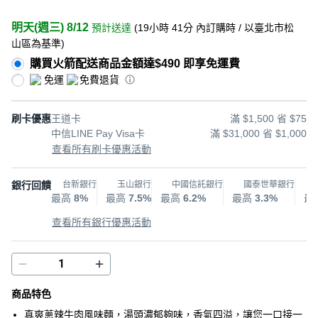
明天(週三) 8/12
預計送達
(
19小時 41分
內訂購時
/ 以臺北市松
山區為基準
)
購買火箭配送商品金額達$490 即享免運費
免運
免費退貨
刷卡優惠
王道卡
滿 $1,500 省 $75
中信LINE Pay Visa卡
滿 $31,000 省 $1,000
查看所有刷卡優惠活動
銀行回饋
台新銀行
玉山銀行
中國信託銀行
國泰世華銀行
最高
8%
最高
7.5%
最高
6.2%
最高
3.3%
最
查看所有銀行優惠活動
商品特色
真爽蔥辣牛肉風味麵，湯頭濃郁夠味，香氣四溢，讓您一口接一