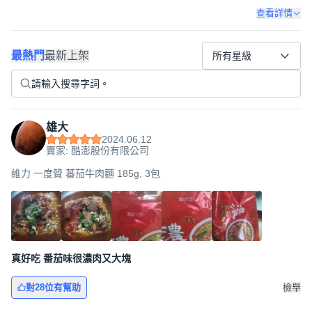
查看詳情
最熱門
最新上架
所有星級
雄大
2024.06.12
賣家: 酷澎股份有限公司
維力 一度贊 蕃茄牛肉麵 185g, 3包
真好吃 番茄味很濃肉又大塊
對28位有幫助
檢舉