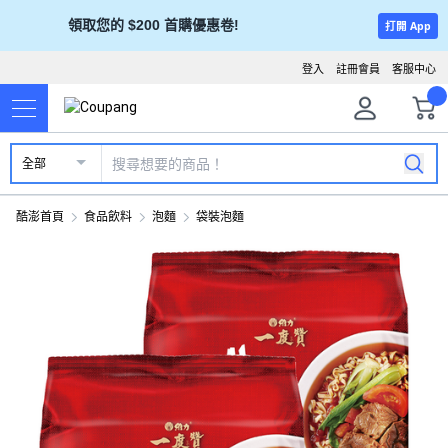
領取您的 $200 首購優惠卷!
打開 App
登入
註冊會員
客服中心
全部
酷澎首頁
食品飲料
泡麵
袋裝泡麵