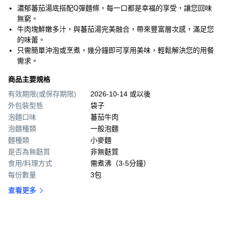
濃郁蕃茄湯底搭配Q彈麵條，每一口都是幸福的享受，讓您回味
無窮。
牛肉塊鮮嫩多汁，與蕃茄湯完美融合，帶來豐富層次感，滿足您
的味蕾。
只需簡單沖泡或烹煮，幾分鐘即可享用美味，輕鬆解決您的用餐
需求。
商品主要規格
有效期限(或保存期限)
2026-10-14 或以後
外包裝型態
袋子
泡麵口味
蕃茄牛肉
泡麵種類
一般泡麵
麵種類
小麥麵
是否為無麩質
非無麩質
食用/料理方式
需煮沸（3-5分鐘）
每份數量
3包
查看更多