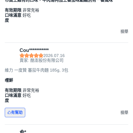
市面上難有的口味，牛肉湯再加上番茄味點綴別有一番風味
有效期限
非常充裕
口味滿意
好吃
度
檢舉
Cou***********
2026.07.16
賣家: 酷澎股份有限公司
維力 一度贊 蕃茄牛肉麵 185g, 3包
嚐鮮
有效期限
非常充裕
口味滿意
好吃
度
有幫助
檢舉
俞*