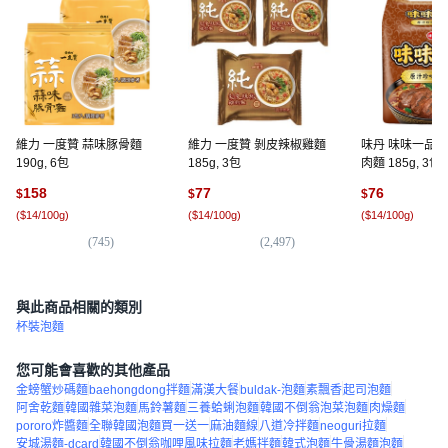
維力 一度贊 蒜味豚骨麵
維力 一度贊 剝皮辣椒雞麵
味丹 味味一品 
190g, 6包
185g, 3包
肉麵 185g, 3包
158
77
76
$
$
$
(
$14/100g
)
(
$14/100g
)
(
$14/100g
)
(
745
)
(
2,497
)
(
3,
與此商品相關的類別
杯裝泡麵
您可能會喜歡的其他產品
金螃蟹炒碼麵
baehongdong拌麵
滿漢大餐
buldak-泡麵
素飄香
起司泡麵
阿舍乾麵
韓國雜菜泡麵
馬鈴薯麵
三養蛤蜊泡麵
韓國不倒翁泡菜泡麵
肉燥麵
pororo炸醬麵
全聯韓國泡麵買一送一
麻油麵線
八道冷拌麵
neoguri拉麵
安城湯麵-dcard
韓國不倒翁咖哩風味拉麵
老媽拌麵
韓式泡麵
牛骨湯麵泡麵