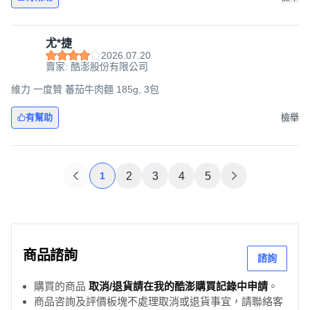
尤*捷
2026.07.20
賣家: 酷澎股份有限公司
維力 一度贊 蕃茄牛肉麵 185g, 3包
有幫助
檢舉
1
2
3
4
5
商品諮詢
諮詢
購買的商品
取消/退貨請在我的酷澎購買記錄中申請
。
商品咨詢及評價板塊不處理取消或退貨事宜，請聯絡客