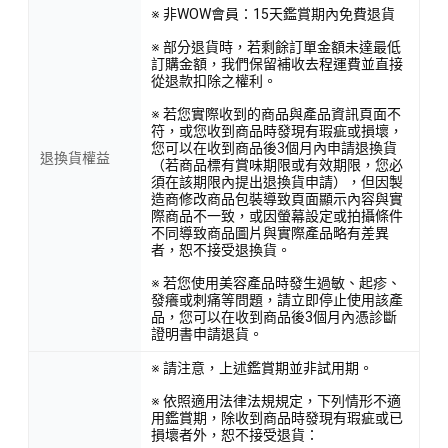
※ 非WOW會員：15天鑑賞期內免費退貨
※ 部分退貨時，若剩餘訂單金額未達最低
訂購金額，我們保留補收去程運費並直接
從退款扣除之權利。
※ 若您實際收到的商品與產品資訊頁面不
符，或您收到商品時發現有瑕疵或損壞，
您可以在收到商品後3個月內申請退換貨
退換貨權益
（若商品標有賞味期限或有效期限，您必
須在該期限內提出退換貨申請），但因製
造商修改商品包裝導致頁面顯示內容與實
際商品不一致，或因螢幕設定或拍攝條件
不同導致商品圖片與實際產品略有差異
者，恕不接受退換貨。
※ 若您使用美容產品時發生過敏、起疹、
發癢或刺痛等問題，請立即停止使用該產
品，您可以在收到商品後3個月內憑診斷
證明書申請退貨。
※ 請注意，上述鑑賞期並非試用期。
※ 依照適用法律法規規定，下列情形不適
用鑑賞期，除收到商品時發現有瑕疵或已
損壞者外，恕不接受退貨：