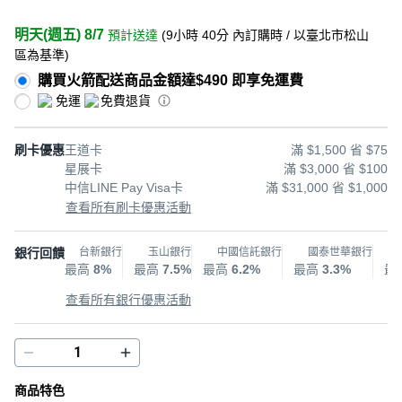
明天(週五) 8/7
預計送達
(
9小時 40分
內訂購時
/ 以臺北市松山
區為基準
)
購買火箭配送商品金額達$490 即享免運費
免運
免費退貨
刷卡優惠
王道卡
滿 $1,500 省 $75
星展卡
滿 $3,000 省 $100
中信LINE Pay Visa卡
滿 $31,000 省 $1,000
查看所有刷卡優惠活動
銀行回饋
台新銀行
玉山銀行
中國信託銀行
國泰世華銀行
最高
8%
最高
7.5%
最高
6.2%
最高
3.3%
最
查看所有銀行優惠活動
商品特色