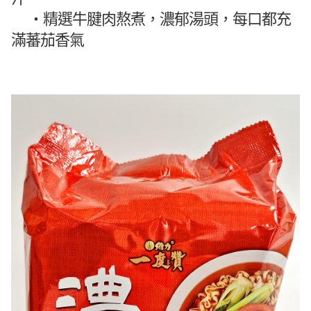
・
精選牛腱肉熬煮，濃郁湯頭，每口都充
滿蕃茄香氣