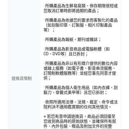
· 所購產品為生鮮易腐類、保存期限很短或
您取消訂單時即將過期的產品；
· 所購產品為依據您的要求而客製化的產品
（如刻製印章、訂製服、相片印製產品
等）；
· 所購產品為報紙、期刊或雜誌；
· 所購產品為影音商品或電腦軟體（如
CD、DVD等）且已拆封；
· 所購產品為非以有形媒介提供的數位內容
或線上服務（如電子書、影音串流服務、
訂閱制軟體服務等）並經您事先同意才提
供；
退換貨限制
· 所購產品為個人衛生用品（如內衣褲、刮
鬍刀、穿戴式美甲等）且您已拆封；
· 依照所適用法律、法規、裁定、命令或法
院判決不適用鑑賞期的任何其他情況。
※ 若您有意申請退換貨，商品必須回復至
您收到商品時的原始狀態，並確保所有部
件、內外包裝、贈品及附加文件的完整