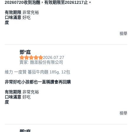
20260720收到泡麵，有效期限至20261217止。
有效期限
非常充裕
口味滿意
好吃
度
檢舉
鄧*庭
2026.07.27
賣家: 酷澎股份有限公司
維力 一度贊 蕃茄牛肉麵 185g, 12包
非常好吃小孩都也一直稱讚會再回購
有效期限
非常充裕
口味滿意
好吃
度
檢舉
鄧*庭