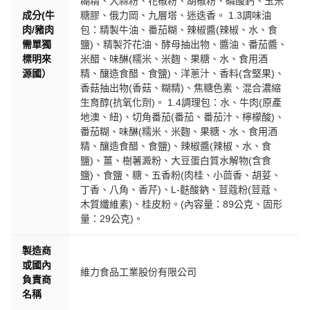
糊精、大蒜粉、花椒粉、胡椒粉、磷酸鈣、玉米
成分(牛
糖膠、俄力岡、九層塔、迷迭香。 1.3調味油
肉/豬肉
包：精製牛油、番茄糊、辣椒醬(辣椒、水、食
需單獨
鹽)、精製芥花油、酵母抽出物、醬油、番茄醬、
標明來
米醋、味醂(糯米、米麴、果糖、水、食用酒
源國）
精、釀造食醋、食鹽)、洋蔥汁、香料(含堅果)、
香菇抽出物(香菇、糊精)、焦糖色素、混合濃縮
生育醇(抗氧化劑)。 1.4調理包：水、牛肉(原產
地澳、紐)、切角番茄(番茄、番茄汁、檸檬酸)、
番茄糊、味醂(糯米、米麴、果糖、水、食用酒
精、釀造食醋、食鹽)、辣椒醬(辣椒、水、食
鹽)、薑、樹薯澱粉、大豆蛋白質水解物(含食
鹽)、食鹽、糖、五香粉(肉桂、小茴香、胡荽、
丁香、八角、香芹)、L-麩酸鈉、荳蔻粉(荳蔻、
木質纖維素)、桂皮粉。(內容量：89公克、固形
量：29公克)。
製造商
或國內
維力食品工業股份有限公司
負責商
名稱