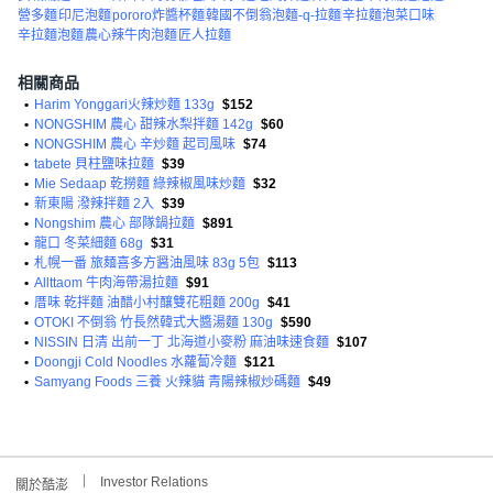
營多麵
印尼泡麵
pororo炸醬杯麵
韓國不倒翁泡麵-q-拉麵
辛拉麵泡菜口味
辛拉麵泡麵
農心辣牛肉泡麵
匠人拉麵
相關商品
•
Harim Yonggari火辣炒麵 133g
$152
•
NONGSHIM 農心 甜辣水梨拌麵 142g
$60
•
NONGSHIM 農心 辛炒麵 起司風味
$74
•
tabete 貝柱鹽味拉麵
$39
•
Mie Sedaap 乾撈麵 綠辣椒風味炒麵
$32
•
新東陽 潑辣拌麵 2入
$39
•
Nongshim 農心 部隊鍋拉麵
$891
•
龍口 冬菜細麵 68g
$31
•
札幌一番 旅麺喜多方醤油風味 83g 5包
$113
•
Allttaom 牛肉海帶湯拉麵
$91
•
厝味 乾拌麵 油醋小村釀雙花粗麵 200g
$41
•
OTOKI 不倒翁 竹長然韓式大醬湯麵 130g
$590
•
NISSIN 日清 出前一丁 北海道小麥粉 麻油味速食麵
$107
•
Doongji Cold Noodles 水蘿蔔冷麵
$121
•
Samyang Foods 三養 火辣貓 青陽辣椒炒碼麵
$49
Investor Relations
關於酷澎