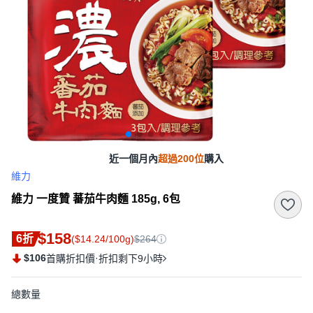
近一個月內
超過200位
購入
維力
維力 一度贊 蕃茄牛肉麵 185g, 6包
$158
6折
($14.24/100g)
$264
$106
·
首購折扣價
折扣剩下9小時
總數量