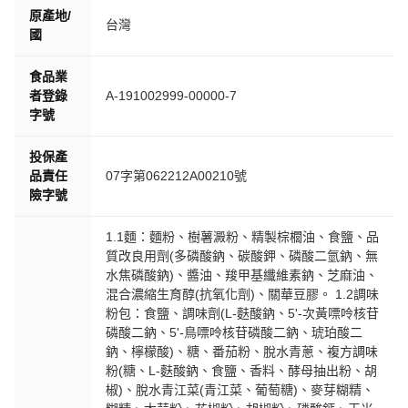
原產地/
台灣
國
食品業
者登錄
A-191002999-00000-7
字號
投保產
品責任
07字第062212A00210號
險字號
1.1麵：麵粉、樹薯澱粉、精製棕櫚油、食鹽、品
質改良用劑(多磷酸鈉、碳酸鉀、磷酸二氫鈉、無
水焦磷酸鈉)、醬油、羧甲基纖維素鈉、芝麻油、
混合濃縮生育醇(抗氧化劑)、關華豆膠。 1.2調味
粉包：食鹽、調味劑(L-麩酸鈉、5'-次黃嘌呤核苷
磷酸二鈉、5'-鳥嘌呤核苷磷酸二鈉、琥珀酸二
鈉、檸檬酸)、糖、番茄粉、脫水青蔥、複方調味
粉(糖、L-麩酸鈉、食鹽、香料、酵母抽出粉、胡
椒)、脫水青江菜(青江菜、葡萄糖)、麥芽糊精、