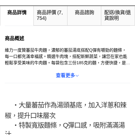
商品詳情
商品評價
(
7,
商品諮詢
配送/換貨/退
754
)
貨說明
商品概述
維力一度贊蕃茄牛肉麵，濃郁的蕃茄湯底搭配Q彈有嚼勁的麵條，
每一口都充滿幸福感。精選牛肉塊，搭配新鮮蔬菜，讓您在家也能
輕鬆享受美味的牛肉麵。每袋包含三份185克的麵，方便快捷，是您
忙碌生活中的理想選擇。無論是快速午餐還是深夜加班，都能隨時
滿足您的味蕾。維力品牌值得信賴，讓您安心享受美食。
查看更多
・大量蕃茄作為湯頭基底，加入洋蔥和辣
椒，提升口味層次
・
特製寬版麵條，Q彈口感，吸附滿滿湯
汁