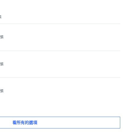
張
1張
1張
1張
看所有的選項