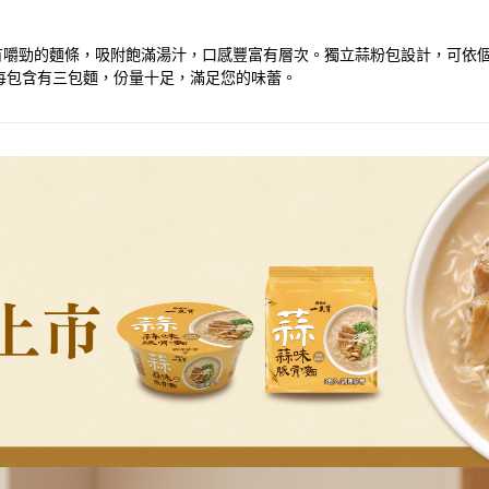
有嚼勁的麵條，吸附飽滿湯汁，口感豐富有層次。獨立蒜粉包設計，可依
每包含有三包麵，份量十足，滿足您的味蕾。