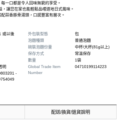
，每一口都是令人回味無窮的享受。
溢，讓您在家也能輕鬆品嚐道地日式風味。
搭配蒜香豚骨湯頭，口感豐富有層次。
01 或以後
外包裝型態
包
泡麵種類
普通泡麵
碗裝泡麵份量
中杯/大杯(81g以上)
保存方式
常溫保存
數量
1袋
透明
Global Trade Item
04710199114223
Number
803201 -
0754049
配送/換貨/退貨說明