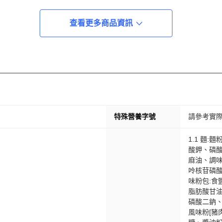
查看更多商品資訊
特殊營養字號
請參考實
1.1 麵
酸鉀、磷酸
麻油、調味
呤核苷磷酸二
味粉包:食
脂肪酸甘油
磷酸二鈉、
風味粉[豬