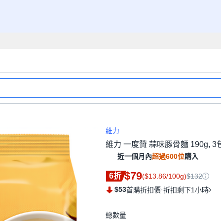
維力
維力 一度贊 蒜味豚骨麵 190g, 3
近一個月內
超過600位
購入
$79
6折
($13.86/100g)
$132
$53
·
首購折扣價
折扣剩下1小時
總數量