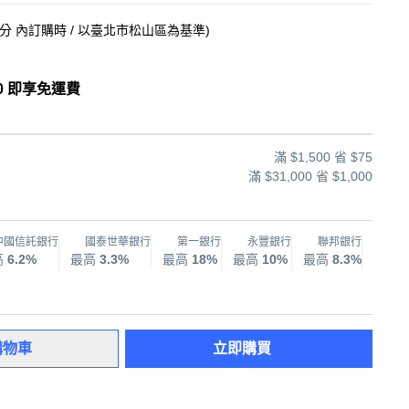
9分
內訂購時
/ 以臺北市松山區為基準
)
0 即享免運費
滿 $1,500 省 $75
滿 $31,000 省 $1,000
中國信託銀行
國泰世華銀行
第一銀行
永豐銀行
聯邦銀行
兆
高
6.2%
最高
3.3%
最高
18%
最高
10%
最高
8.3%
最高
購物車
立即購買