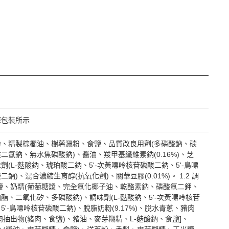
際包裝所示
:麵粉、精製棕櫚油、樹薯澱粉、食鹽、品質改良用劑(多磷酸鈉、碳
二氫鈉、無水焦磷酸鈉)、醬油、羧甲基纖維素鈉(0.16%)、芝
劑(L-麩酸鈉、琥珀酸二鈉、5'-次黃嘌呤核苷磷酸二鈉、5'-鳥嘌
鈉)、混合濃縮生育醇(抗氧化劑)、關華豆膠(0.01%)。 1.2 調
鹽、奶精(葡萄糖漿、完全氫化椰子油、乾酪素鈉、磷酸氫二鉀、
酯、二氧化矽、多磷酸鈉)、調味劑(L-麩酸鈉、5'-次黃嘌呤核苷
5'-鳥嘌呤核苷磷酸二鈉)、脫脂奶粉(9.17%)、脫水青蔥、豬肉
肉抽出物(豬肉、食鹽)、豬油、麥芽糊精、L-麩酸鈉、食鹽]、