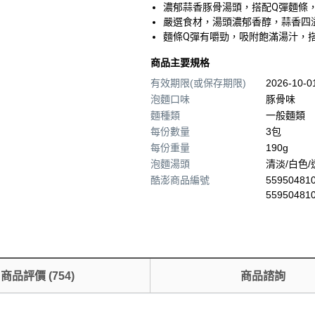
濃郁蒜香豚骨湯頭，搭配Q彈麵條
嚴選食材，湯頭濃郁香醇，蒜香四
麵條Q彈有嚼勁，吸附飽滿湯汁，
商品主要規格
有效期限(或保存期限)
2026-10-
泡麵口味
豚骨味
麵種類
一般麵類
每份數量
3包
每份重量
190g
泡麵湯頭
清淡/白色/
酷澎商品編號
559504810
55950481
商品評價
(
754
)
商品諮詢