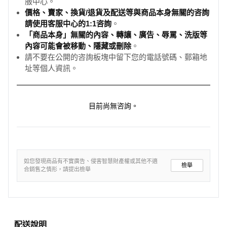
服中心。
價格、賣家、換貨/退貨及配送等與商品本身無關的咨詢
請使用客服中心的1:1咨詢
。
「商品本身」無關的內容、轉讓、廣告、辱罵、洗版等
內容可能會被移動、隱藏或刪除
。
請不要在公開的咨詢板塊中留下您的電話號碼、郵箱地
址等個人資訊。
目前尚無咨詢。
如您發現商品有不實廣告、侵害智慧財產權或其他不適
檢舉
合銷售之情形，請提出檢舉
配送說明