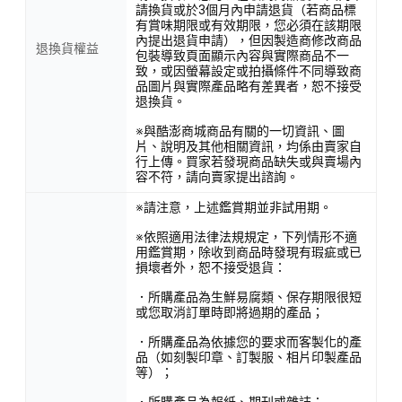
請換貨或於3個月內申請退貨（若商品標
有賞味期限或有效期限，您必須在該期限
內提出退貨申請），但因製造商修改商品
退換貨權益
包裝導致頁面顯示內容與實際商品不一
致，或因螢幕設定或拍攝條件不同導致商
品圖片與實際產品略有差異者，恕不接受
退換貨。
※與酷澎商城商品有關的一切資訊、圖
片、說明及其他相關資訊，均係由賣家自
行上傳。買家若發現商品缺失或與賣場內
容不符，請向賣家提出諮詢。
※請注意，上述鑑賞期並非試用期。
※依照適用法律法規規定，下列情形不適
用鑑賞期，除收到商品時發現有瑕疵或已
損壞者外，恕不接受退貨：
．所購產品為生鮮易腐類、保存期限很短
或您取消訂單時即將過期的產品；
．所購產品為依據您的要求而客製化的產
品（如刻製印章、訂製服、相片印製產品
等）；
．所購產品為報紙、期刊或雜誌；