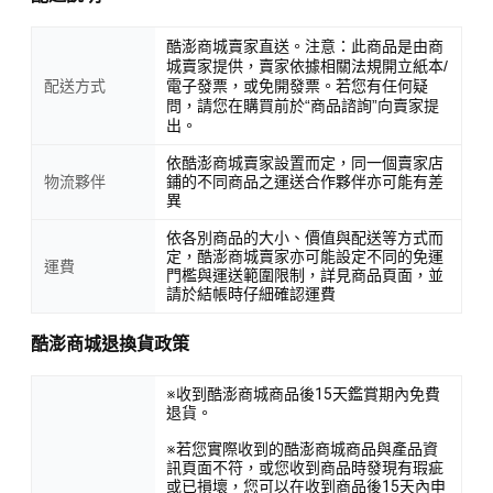
酷澎商城賣家直送。注意：此商品是由商
城賣家提供，賣家依據相關法規開立紙本/
配送方式
電子發票，或免開發票。若您有任何疑
問，請您在購買前於“商品諮詢”向賣家提
出。
依酷澎商城賣家設置而定，同一個賣家店
物流夥伴
鋪的不同商品之運送合作夥伴亦可能有差
異
依各別商品的大小、價值與配送等方式而
定，酷澎商城賣家亦可能設定不同的免運
運費
門檻與運送範圍限制，詳見商品頁面，並
請於結帳時仔細確認運費
酷澎商城退換貨政策
※收到酷澎商城商品後15天鑑賞期內免費
退貨。
※若您實際收到的酷澎商城商品與產品資
訊頁面不符，或您收到商品時發現有瑕疵
或已損壞，您可以在收到商品後15天內申