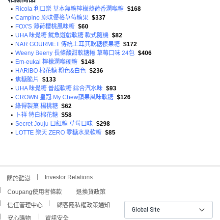
•
Ricola 利口樂 草本無糖檸檬薄荷香潤喉糖
$168
•
Campino 原味優格草莓糖果
$337
•
FOX'S 薄荷櫻桃風味糖
$60
•
UHA 味覺糖 魷魚遊戲軟糖 款式隨機
$82
•
NAR GOURMET 傳統土耳其軟糖榛果糖
$172
•
Weeny Beeny 長條酸甜軟糖捲 草莓口味 24包
$406
•
Em-eukal 檸檬潤喉硬糖
$148
•
HARIBO 棉花糖 粉色&白色
$236
•
焦糖脆片
$133
•
UHA 味覺糖 普超軟糖 綜合汽水味
$93
•
CROWN 皇冠 My Chew蘋果風味軟糖
$126
•
綠得製菓 楊桃糖
$62
•
卜祥 特白棉花糖
$58
•
Secret Jouju 口紅糖 草莓口味
$298
•
LOTTE 樂天 ZERO 零糖水果軟糖
$85
Investor Relations
關於酷澎
Coupang使用者條款
退換貨政策
信任管理中心
顧客隱私權政策通知
Global Site
安心購物
資訊安全