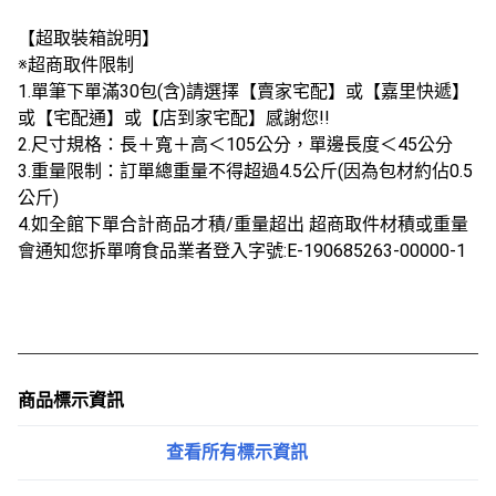
【超取裝箱說明】
※超商取件限制
1.單筆下單滿30包(含)請選擇【賣家宅配】或【嘉里快遞】
或【宅配通】或【店到家宅配】感謝您!!
2.尺寸規格：長＋寬＋高＜105公分，單邊長度＜45公分
3.重量限制：訂單總重量不得超過4.5公斤(因為包材約佔0.5
公斤)
4.如全館下單合計商品才積/重量超出 超商取件材積或重量
會通知您拆單唷食品業者登入字號:E-190685263-00000-1
商品標示資訊
查看所有標示資訊