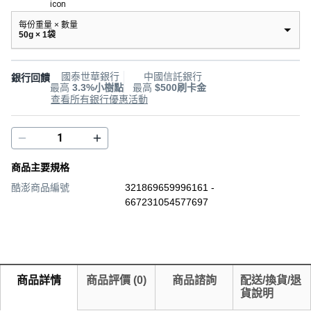
每份重量 × 數量
50g × 1袋
國泰世華銀行
中國信託銀行
銀行回饋
最高
3.3%小樹點
最高
$500刷卡金
查看所有銀行優惠活動
商品主要規格
酷澎商品編號
321869659996161 -
667231054577697
商品詳情
商品評價
(
0
)
商品諮詢
配送/換貨/退
貨說明