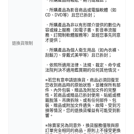
．所購產品為影音商品或電腦軟體（如
CD、DVD等）且您已拆封；
．所購產品為非以有形媒介提供的數位內
容或線上服務（如電子書、影音串流服
務、訂閱制軟體服務等）並經您事先同意
才提供；
退換貨限制
．所購產品為個人衛生用品（如內衣褲、
刮鬍刀、穿戴式美甲等）且已拆封；
．依照所適用法律、法規、裁定、命令或
法院判決不適用鑑賞期的任何其他情況。
※若您有意申請退換貨，商品必須回復至
您收到商品時的原始狀態，並確保所有部
件、內外包裝、贈品及附加文件的完整
性。若商品或贈品已拆封使用、貼紙或標
籤脫落、吊牌拆除、或有任何部件、包
裝、贈品或附加文件遺失、故障、受到污
損等情況，您的退換貨權益有可能受到影
響。
※除賣家另為同意外，換貨服務僅限與原
訂單完全相同的商品，原則上不接受更換