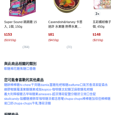
Super Sound 跳跳糖 15
Cavendish&Harvey 卡恩
五彩繽紛橡子軟糖 
入, 1個, 150g
迪許 水果糖 熱帶水果,
個, 450g
200g, 1盒
153
81
148
$
$
$
(
$10/10g
)
(
$4/10g
)
(
$2/10g
)
(
364
)
(
31
)
(
6
與此商品相關的類別
軟糖
棉花糖
焦糖
口香糖
您可能會喜歡的其他產品
糖餅棒棒糖
hi-chew
干貝糖
damla
薑糖
枇杷喉糖
eatfume口氣芳香清潔錠
森永
蜂膠喉糖
羅漢果糖
糖果戒指
kopico-咖啡糖
太妃糖
芝麻軟糖
枇杷糖
義大利檸檬糖
古早味糖果
airwaves-超涼薄荷錠
鹽分糖
舒立效口含錠
skullcandy-骷髏糖
療肺草
咖啡糖
京都念慈菴
chupa-chups棒棒糖
加倍佳棒棒糖
易口舒
chupa-chups
牛軋
薄荷涼糖
相關商品