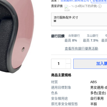
賣家：
羽策國際行銷有限公司
去看銷售者
賣家評價
-- %
(
14則以下的評價
)
流行服飾/配件 尺寸
M
銀行回饋
台新銀行
玉山銀行
最高
8%
最高
7.5%
最
查看所有銀行優惠活動
加入
商品主要規格
材質
ABS
適用目標對象
男女適用-
色系
多色(混合)
安全帽用途
自行車用
摩托車安全帽型態
半臉