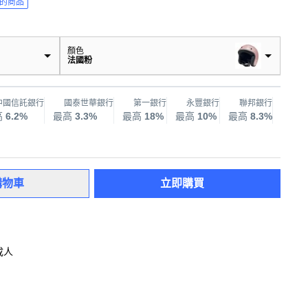
的商品
顏色
法國粉
中國信託銀行
國泰世華銀行
第一銀行
永豐銀行
聯邦銀行
兆
高
6.2%
最高
3.3%
最高
18%
最高
10%
最高
8.3%
最高
購物車
立即購買
成人