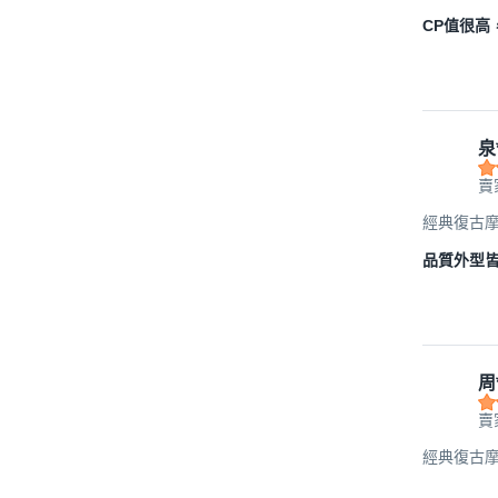
CP值很
泉
賣
經典復古摩
品質外型皆
周
賣
經典復古摩