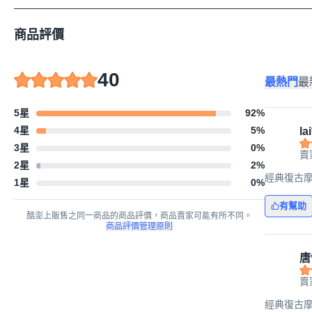
商品評價
40
最熱門
最
5星
92
%
4星
5
%
lai
3星
0
%
賣
2星
2
%
經典復古摩
1星
0
%
有幫助
酷澎上販售之同一商品的商品評價，商品賣家可能有所不同。
商品評價管理原則
唐
賣
經典復古摩