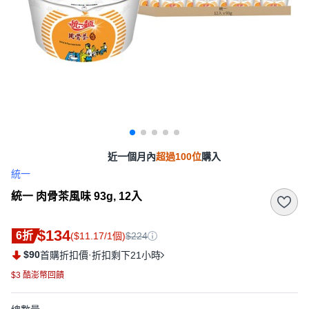
近一個月內
超過100位
購入
統一
統一 肉骨茶風味 93g, 12入
$134
6折
($11.17/1個)
$224
$90
·
首購折扣價
折扣剩下21小時
$3 酷澎幣回饋