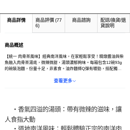
商品詳情
商品評價
(
77
商品諮詢
配送/換貨/退
6
)
貨說明
商品概述
【統一 肉骨茶風味】經典南洋風味，在家輕鬆享受！精燉醬油與柴
魚融入肉骨茶湯底，微辣微甜，湯頭濃郁夠味。每箱包含12碗93g
的碗裝泡麵，份量十足，非素食。油炸麵條Q彈有嚼勁，搭配獨特
肉骨茶風味湯頭，讓您隨時隨地都能品嚐到道地美味。無論是宵
夜、點心或正餐，統一 肉骨茶風味都是您的最佳選擇。方便快速，
查看更多
美味不打折！
・香氣四溢的湯頭：帶有微辣的滋味，讓
人食指大動
・
道地南洋風味：輕鬆體驗正宗的南洋肉