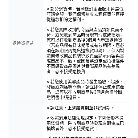
※ 部分退貨時，若剩餘訂單金額未達最低
訂購金額，我們保留補收去程運費並直接
從退款扣除之權利。
※ 若您實際收到的商品與產品資訊頁面不
符，或您收到商品時發現有瑕疵或損壞，
您可以在收到商品後3個月內申請退換貨
退換貨權益
（若商品標有賞味期限或有效期限，您必
須在該期限內提出退換貨申請），但因製
造商修改商品包裝導致頁面顯示內容與實
際商品不一致，或因螢幕設定或拍攝條件
不同導致商品圖片與實際產品略有差異
者，恕不接受退換貨。
※ 若您使用美容產品時發生過敏、起疹、
發癢或刺痛等問題，請立即停止使用該產
品，您可以在收到商品後3個月內憑診斷
證明書申請退貨。
※ 請注意，上述鑑賞期並非試用期。
※ 依照適用法律法規規定，下列情形不適
用鑑賞期，除收到商品時發現有瑕疵或已
損壞者外，恕不接受退貨：