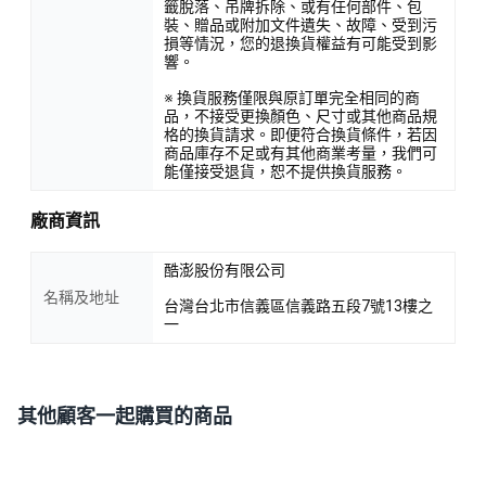
籤脫落、吊牌拆除、或有任何部件、包
裝、贈品或附加文件遺失、故障、受到污
損等情況，您的退換貨權益有可能受到影
響。
※ 換貨服務僅限與原訂單完全相同的商
品，不接受更換顏色、尺寸或其他商品規
格的換貨請求。即便符合換貨條件，若因
商品庫存不足或有其他商業考量，我們可
能僅接受退貨，恕不提供換貨服務。
廠商資訊
酷澎股份有限公司
名稱及地址
台灣台北市信義區信義路五段7號13樓之
一
其他顧客一起購買的商品