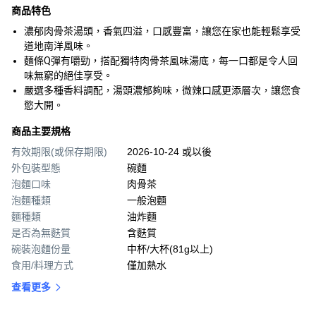
商品特色
濃郁肉骨茶湯頭，香氣四溢，口感豐富，讓您在家也能輕鬆享受
道地南洋風味。
麵條Q彈有嚼勁，搭配獨特肉骨茶風味湯底，每一口都是令人回
味無窮的絕佳享受。
嚴選多種香料調配，湯頭濃郁夠味，微辣口感更添層次，讓您食
慾大開。
商品主要規格
有效期限(或保存期限)
2026-10-24 或以後
外包裝型態
碗麵
泡麵口味
肉骨茶
泡麵種類
一般泡麵
麵種類
油炸麵
是否為無麩質
含麩質
碗裝泡麵份量
中杯/大杯(81g以上)
食用/料理方式
僅加熱水
查看更多