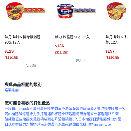
味丹 味味A 排骨雞湯麵
維力 炸醬麵 90g, 12入
味丹 味味A 冬
90g, 12入
絲, 12入
136
$
129
157
$
$
(
$11/1個
)
(
$11/1個
)
(
$13/1個
)
(
8,165
)
(
2,316
)
(
7
與此商品相關的類別
袋裝泡麵
您可能會喜歡的其他產品
一度贊
acecook
日清
日清杯麵
牛肉海帶泡麵
海帶泡麵
滿漢大餐泡麵美國
來一客
阿q-桶麵
鮮蝦麵
維力手打麵
迷你杯麵
小碗泡麵
海帶湯麵
來一客泡麵
咚兵衛
酸辣麵
豆皮泡麵
火雞麵碗裝
農心炸醬麵碗麵
6入
日本泡麵
日清泡麵
維力炸醬
日式炒麵
威力炸醬麵
越南泡麵
農心泡菜碗麵
韓國米線泡麵
nissin-日清