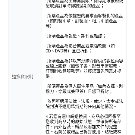
· 所購產品為生鮮易腐類、保存期限很短或
您取消訂單時即將過期的產品；
· 所購產品為依據您的要求而客製化的產品
（如刻製印章、訂製服、相片印製產品
等）；
· 所購產品為報紙、期刊或雜誌；
· 所購產品為影音商品或電腦軟體（如
CD、DVD等）且已拆封；
· 所購產品為非以有形媒介提供的數位內容
或線上服務（如電子書、影音串流服務、
訂閱制軟體服務等）並經您事先同意才提
供；
退換貨限制
· 所購產品為個人衛生用品（如內衣褲、刮
鬍刀、穿戴式美甲等）且您已拆封；
· 依照所適用法律、法規、裁定、命令或法
院判決不適用鑑賞期的任何其他情況。
※ 若您有意申請退換貨，商品必須回復至
您收到商品時的原始狀態，並確保所有部
件、內外包裝、贈品及附加文件的完整
性。若商品或贈品已拆封使用、貼紙或標