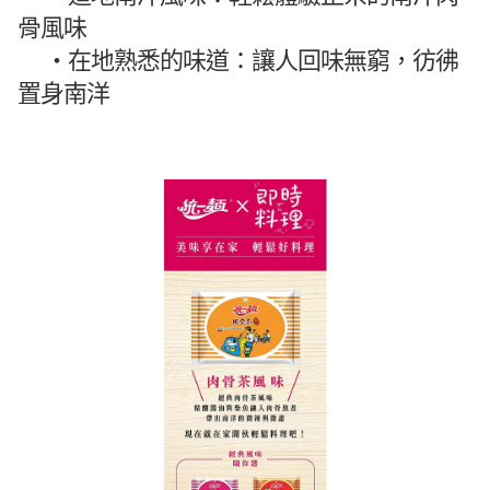
骨風味
・
在地熟悉的味道：讓人回味無窮，彷彿
置身南洋