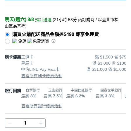
明天(週六) 8/8
預計送達
(
21小時 53分
內訂購時
/ 以臺北市松
山區為基準
)
購買火箭配送商品金額達$490 即享免運費
免運
免費退貨
刷卡優惠
王道卡
滿 $1,500 省 $75
星展卡
滿 $3,000 省 $100
中信LINE Pay Visa卡
滿 $31,000 省 $1,000
查看所有刷卡優惠活動
銀行回饋
台新銀行
玉山銀行
中國信託銀行
國泰世華銀行
最高
8%
最高
7.5%
最高
6.2%
最高
3.3%
最
查看所有銀行優惠活動