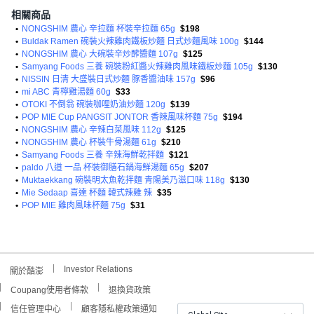
相關商品
•
NONGSHIM 農心 辛拉麵 杯裝辛拉麵 65g
$198
•
Buldak Ramen 碗裝火辣雞肉鐵板炒麵 日式炒麵風味 100g
$144
•
NONGSHIM 農心 大碗裝辛炒醡醬麵 107g
$125
•
Samyang Foods 三養 碗裝粉紅醬火辣雞肉風味鐵板炒麵 105g
$130
•
NISSIN 日清 大盛裝日式炒麵 豚香醬油味 157g
$96
•
mi ABC 青檸雞湯麵 60g
$33
•
OTOKI 不倒翁 碗裝咖哩奶油炒麵 120g
$139
•
POP MIE Cup PANGSIT JONTOR 香辣風味杯麵 75g
$194
•
NONGSHIM 農心 辛辣白菜風味 112g
$125
•
NONGSHIM 農心 杯裝牛骨湯麵 61g
$210
•
Samyang Foods 三養 辛辣海鮮乾拌麵
$121
•
paldo 八道 一品 杯裝御膳石鍋海鮮湯麵 65g
$207
•
Muktaekkang 碗裝明太魚乾拌麵 青陽美乃滋口味 118g
$130
•
Mie Sedaap 喜達 杯麵 韓式辣雞 辣
$35
•
POP MIE 雞肉風味杯麵 75g
$31
Investor Relations
關於酷澎
Coupang使用者條款
退換貨政策
信任管理中心
顧客隱私權政策通知