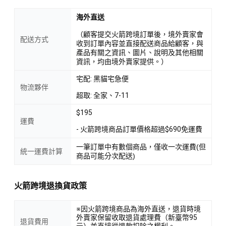
海外直送
（顧客提交火箭跨境訂單後，境外賣家會
配送方式
收到訂單內容並直接配送商品給顧客，與
產品有關之資訊、圖片、說明及其他相關
資訊，均由境外賣家提供。）
宅配: 黑貓宅急便
物流夥伴
超取: 全家、7-11
$195
運費
- 火箭跨境商品訂單價格超過$690免運費
一筆訂單中有數個商品，僅收一次運費(但
統一運費計算
商品可能分次配送)
火箭跨境退換貨政策
※因火箭跨境商品為海外直送，退貨時境
外賣家保留收取退貨處理費（新臺幣95
退貨費用