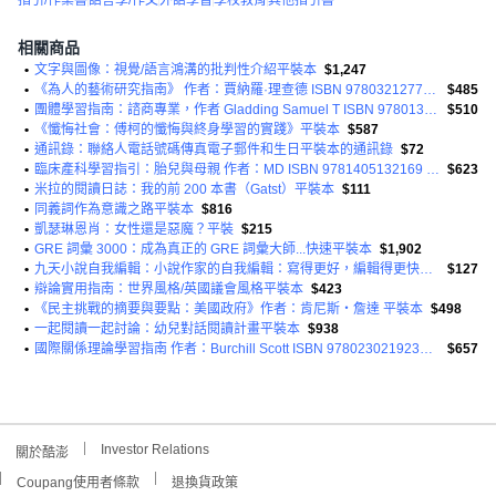
相關商品
•
文字與圖像：視覺/語言鴻溝的批判性介紹平裝本
$1,247
•
《為人的藝術研究指南》 作者：賈納羅·理查德 ISBN 9780321277633 平裝本
$485
•
團體學習指南：諮商專業，作者 Gladding Samuel T ISBN 9780137051526 平裝本
$510
•
《懺悔社會：傅柯的懺悔與終身學習的實踐》平裝本
$587
•
通訊錄：聯絡人電話號碼傳真電子郵件和生日平裝本的通訊錄
$72
•
臨床產科學習指引：胎兒與母親 作者：MD ISBN 9781405132169 平裝本
$623
•
米拉的閱讀日誌：我的前 200 本書（Gatst）平裝本
$111
•
同義詞作為意識之路平裝本
$816
•
凱瑟琳恩肖：女性還是惡魔？平裝
$215
•
GRE 詞彙 3000：成為真正的 GRE 詞彙大師...快速平裝本
$1,902
•
九天小說自我編輯：小說作家的自我編輯：寫得更好，編輯得更快平裝本
$127
•
辯論實用指南：世界風格/英國議會風格平裝本
$423
•
《民主挑戰的摘要與要點：美國政府》作者：肯尼斯‧詹達 平裝本
$498
•
一起閱讀一起討論：幼兒對話閱讀計畫平裝本
$938
•
國際關係理論學習指南 作者：Burchill Scott ISBN 9780230219236 平裝本
$657
Investor Relations
關於酷澎
Coupang使用者條款
退換貨政策