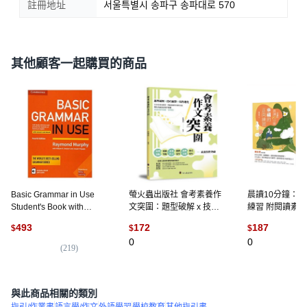
註冊地址
서울특별시 송파구 송파대로 570
其他顧客一起購買的商品
Basic Grammar in Use
螢火蟲出版社 會考素養作
晨讀10分鐘：
Student's Book with
文突圍：題型破解 x 技巧
練習 附閱讀素養題
Answers and Interactive
統整 x 寫作進化, 平裝
21 x 1.7cm, 平
493
172
187
$
$
$
eBook, Cambridge
0
0
University Press
(
219
)
與此商品相關的類別
指引/作業書
語言學/作文
外語學習
學校教育
其他指引書