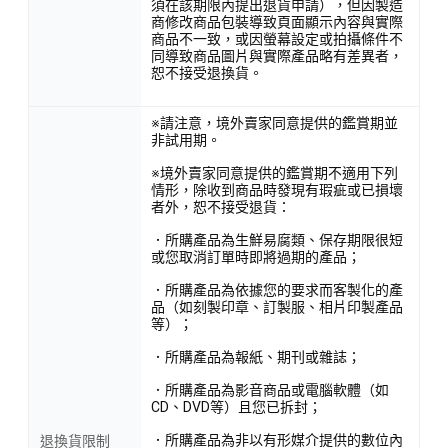
須在該期限內提出退貨申請），但因製造
商修改商品包裝導致頁面顯示內容與實際
商品不一致，或因螢幕設定或拍攝條件不
同導致商品圖片與實際產品略有差異者，
恕不接受退換貨。
※請注意，境外賣家同意提供的鑑賞期並
非試用期。
※境外賣家同意提供的鑑賞期不適用下列
情形，除收到商品時發現有瑕疵或已損壞
者外，恕不接受退貨：
．所購產品為生鮮易腐類、保存期限很短
或您取消訂單時即將過期的產品；
．所購產品為依據您的要求而客製化的產
品（如刻製印章、訂製服、相片印製產品
等）；
．所購產品為報紙、期刊或雜誌；
．所購產品為影音商品或電腦軟體（如
CD、DVD等）且您已拆封；
．所購產品為非以有形媒介提供的數位內
退換貨限制