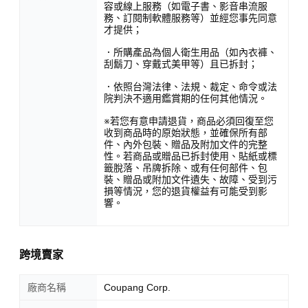
容或線上服務（如電子書、影音串流服
務、訂閱制軟體服務等）並經您事先同意
才提供；
．所購產品為個人衛生用品（如內衣褲、
刮鬍刀、穿戴式美甲等）且已拆封；
．依照台灣法律、法規、裁定、命令或法
院判決不適用鑑賞期的任何其他情況。
※若您有意申請退貨，商品必須回復至您
收到商品時的原始狀態，並確保所有部
件、內外包裝、贈品及附加文件的完整
性。若商品或贈品已拆封使用、貼紙或標
籤脫落、吊牌拆除、或有任何部件、包
裝、贈品或附加文件遺失、故障、受到污
損等情況，您的退貨權益有可能受到影
響。
跨境賣家
廠商名稱
Coupang Corp.