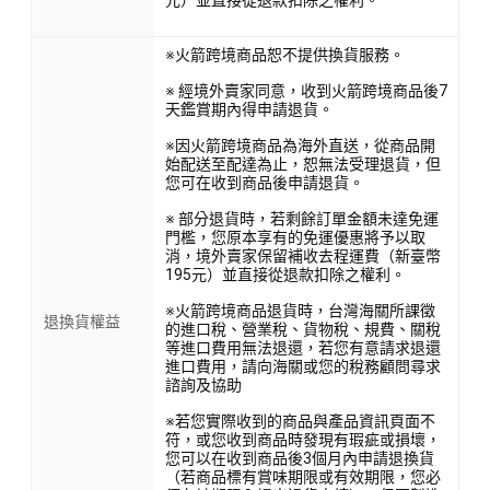
元）並直接從退款扣除之權利。
※火箭跨境商品恕不提供換貨服務。
※ 經境外賣家同意，收到火箭跨境商品後7
天鑑賞期內得申請退貨。
※因火箭跨境商品為海外直送，從商品開
始配送至配達為止，恕無法受理退貨，但
您可在收到商品後申請退貨。
※ 部分退貨時，若剩餘訂單金額未達免運
門檻，您原本享有的免運優惠將予以取
消，境外賣家保留補收去程運費（新臺幣
195元）並直接從退款扣除之權利。
※火箭跨境商品退貨時，台灣海關所課徵
退換貨權益
的進口稅、營業稅、貨物稅、規費、關稅
等進口費用無法退還，若您有意請求退還
進口費用，請向海關或您的稅務顧問尋求
諮詢及協助
※若您實際收到的商品與產品資訊頁面不
符，或您收到商品時發現有瑕疵或損壞，
您可以在收到商品後3個月內申請退換貨
（若商品標有賞味期限或有效期限，您必