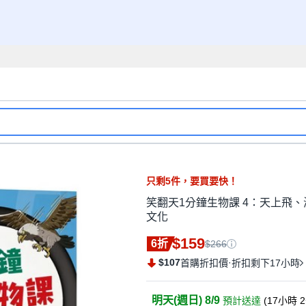
只剩
5
件，
要買要快！
笑翻天1分鐘生物課 4：天上飛、海
文化
$159
6折
$266
$107
·
首購折扣價
折扣剩下17小時
明天(週日) 8/9
預計送達
(
17小時 