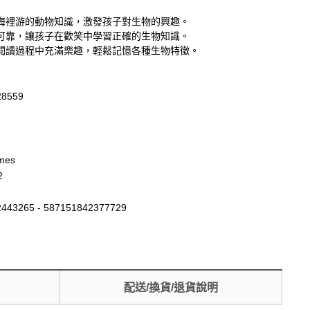
海裡游的動物知識，激發孩子對生物的興趣。
可靠，讓孩子在歡笑中學習正確的生物知識。
閱讀過程中充滿樂趣，輕鬆記憶各種生物特徵。
28559
imes
2
443265 - 587151842377729
配送/換貨/退貨說明