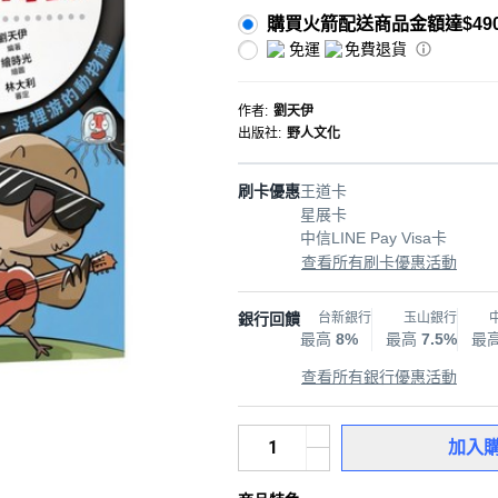
購買火箭配送商品金額達$49
免運
免費退貨
作者
:
劉天伊
出版社
:
野人文化
刷卡優惠
王道卡
星展卡
中信LINE Pay Visa卡
查看所有刷卡優惠活動
銀行回饋
台新銀行
玉山銀行
最高
8%
最高
7.5%
最
查看所有銀行優惠活動
加入