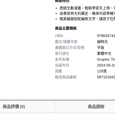
商品特色
透過生動漫畫，輕鬆學習天上飛、
由專家林大利審定，確保內容準確
精美繪圖搭配幽默文字，讓孩子在
商品主要規格
ISBN
97862674
圖文/插畫作家
繪時光
書籍裝訂方式/型態
平裝
發行語言
繁體中文
系列名稱
Graphic T
出版年月
2024-05-0
頁數
128頁
酷澎商品編號
587151842
商品評價
(
0
)
商品諮詢