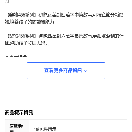
打。
【樂讀456系列】初階:兩萬到四萬字中篇故事,可按章節分斷閱
讀,培養孩子的閱讀續航力
【樂讀456系列】進階:四萬到六萬字長篇故事,更細膩深刻的情
節,幫助孩子發展思辨力
本書大特色
查看更多商品資訊
特色1.同理每個人的煩惱與壓力:六個短篇故事呈現各年齡主角
的煩惱,讓孩子同理每個人的情緒壓力。
特色2.解憂抒壓的出口:透過故事中遇見的煩惱發生、處理與解
決的過程,找到不一樣的抒壓解憂方法。
特色3.解決問題的能力:故事貼近生活,容易產生共感,透過故事思
考問題解決的方法。
商品標示資訊
特色4.想像與創造力:跟著主角認識神奇作用的糖果或點心,奇幻
與奇遇的故事,想像力與趣味滿點!
原產地/
*依包裝所示