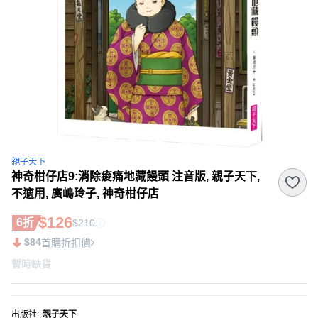
親子天下
神奇柑仔店9:消除痠痛地藏饅頭 注音版, 親子天下,
不適用, 廣嶋玲子, 神奇柑仔店
$126
6折
$210
$84
首購折扣價
暫時缺貨
出版社
:
親子天下