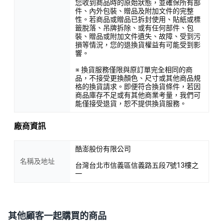
您收到商品時的原始狀態，並確保所有部
件、內外包裝、贈品及附加文件的完整
性。若商品或贈品已拆封使用、貼紙或標
籤脫落、吊牌拆除、或有任何部件、包
裝、贈品或附加文件遺失、故障、受到污
損等情況，您的退換貨權益有可能受到影
響。
※ 換貨服務僅限與原訂單完全相同的商
品，不接受更換顏色、尺寸或其他商品規
格的換貨請求。即便符合換貨條件，若因
商品庫存不足或有其他商業考量，我們可
能僅接受退貨，恕不提供換貨服務。
廠商資訊
酷澎股份有限公司
名稱及地址
台灣台北市信義區信義路五段7號13樓之
一
其他顧客一起購買的商品