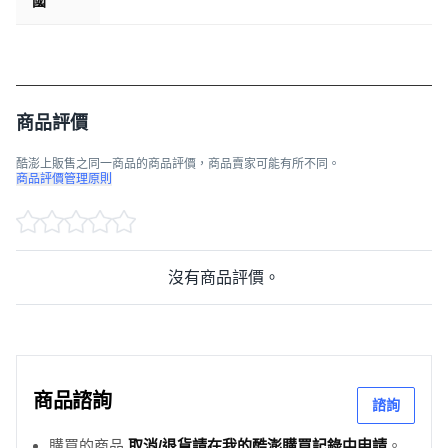
國
得獎記錄
★連續兩年入選日本白楊社小學生票選童書總決選
★入選臺北市圖好書大家讀推薦
★入選文化部中小學生優良課外讀物評選推介
商品評價
各界好評
酷澎上販售之同一商品的商品評價，商品賣家可能有所不同。
商品評價管理原則
《神奇柑仔店》系列也能做為一個情緒的出口,無論是透過故事
換位思考,脫離一下自己的煩惱,抑或只是單純滿足於閱讀與想像
的喜悅,都是一件令人感到幸福的事。──江福祐 新北市板橋國小
教師
沒有商品評價。
《神奇柑仔店》系列新書不僅毫無疲態,還增加旅行和小幫手的
創意變化,在故事中看見選擇的責任和承擔、欲望和限制、惡意
和後悔。闔上書頁後,不禁對人生心境澄清,相信無論孩子還是大
人, 手不釋卷、深深讚嘆,不讀可惜! ──林怡辰 桃彰化縣原斗國小
商品諮詢
諮詢
教師
購買的商品
取消/退貨請在我的酷澎購買記錄中申請
。