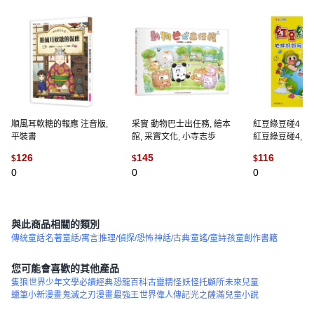
順風耳軟糖的報應 注音版,
采實 動物巴士出任務, 繪本
紅豆綠豆碰4：
平裝書
館, 采實文化, 小寺志歩
紅豆綠豆碰4, 康
TOP945編輯群
126
145
116
$
$
$
0
0
0
與此商品相關的類別
傳統童話
名著童話/寓言
推理/偵探/恐怖
神話/古典
童謠/童詩
孩童創作書籍
您可能會喜歡的其他產品
隻狼
世界少年文學必讀經典
恐龍百科
古靈精怪
妖怪托顧所
未來兒童
蠟筆小新漫畫
鬼滅之刃漫畫
最強王
世界偉人傳記
光之薩滿
兒童小說