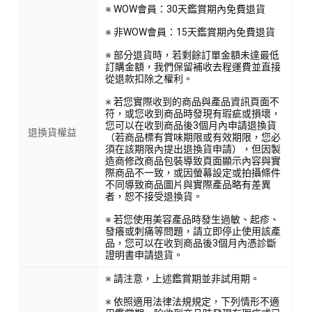
嚴肅或浪漫、或驚悚或溫馨的小說翻譯,也從翻譯童書的過程中,
※ WOW會員：30天鑑賞期內免費退貨
充分體會童心與幽默樂趣。曾經譯有《白色巨塔》、《博士熱
※ 非WOW會員：15天鑑賞期內免費退貨
愛的算式》、《哪啊哪啊神去村》等暢銷小說,也譯有《不會哭
※ 部分退貨時，若剩餘訂單金額未達最低
泣的魚》、【黑貓魯道夫】系列、【小小火車向前跑】系列、
訂購金額，我們保留補收去程運費並直接
【大家一起玩】系列、【怪傑佐羅力】系列等童書。
從退款扣除之權利。
※ 若您實際收到的商品與產品資訊頁面不
臉書交流專頁:綿羊的譯心譯意
符，或您收到商品時發現有瑕疵或損壞，
您可以在收到商品後3個月內申請退換貨
退換貨權益
（若商品標有賞味期限或有效期限，您必
須在該期限內提出退換貨申請），但因製
造商修改商品包裝導致頁面顯示內容與實
際商品不一致，或因螢幕設定或拍攝條件
不同導致商品圖片與實際產品略有差異
者，恕不接受退換貨。
※ 若您使用美容產品時發生過敏、起疹、
發癢或刺痛等問題，請立即停止使用該產
品，您可以在收到商品後3個月內憑診斷
證明書申請退貨。
※ 請注意，上述鑑賞期並非試用期。
※ 依照適用法律法規規定，下列情形不適