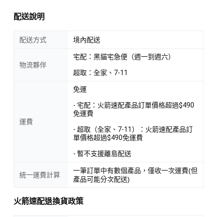
貓福子》、《追魂者》、「魔女犬碰碰」系列、「半個神」系
列、「鬼辻有鬼」系列。
配送說明
繪者簡介
配送方式
境內配送
宅配：黑貓宅急便（週一到週六）
jyajya
物流夥伴
超取：全家、7-11
出生於福岡縣,曾經在以手機業務為主的公司製作APP和網站,並
免運
協助網站的經營,二〇一一年成為自由設計師。目前拓展了插圖
- 宅配：火箭速配產品訂單價格超過$490
等業務,活躍在更廣泛的領域。
免運費
運費
www.juno.dti.ne.jp/~jyajya/
- 超取（全家、7-11）：火箭速配產品訂
單價格超過$490免運費
譯者簡介
- 暫不支援離島配送
一筆訂單中有數個產品，僅收一次運費(但
統一運費計算
王蘊潔
產品可能分次配送)
專職日文譯者,旅日求學期間曾經寄宿日本家庭,深入體會日本文
火箭速配退換貨政策
化內涵,從事翻譯工作至今二十餘年。熱愛閱讀,熱愛故事,除了或