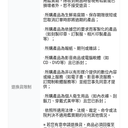
用鑑賞期，除收到商品時發現有瑕疵或已
損壞者外，恕不接受退貨：
· 所購產品為生鮮易腐類、保存期限很短或
您取消訂單時即將過期的產品；
· 所購產品為依據您的要求而客製化的產品
（如刻製印章、訂製服、相片印製產品
等）；
· 所購產品為報紙、期刊或雜誌；
· 所購產品為影音商品或電腦軟體（如
CD、DVD等）且已拆封；
· 所購產品為非以有形媒介提供的數位內容
或線上服務（如電子書、影音串流服務、
訂閱制軟體服務等）並經您事先同意才提
供；
退換貨限制
· 所購產品為個人衛生用品（如內衣褲、刮
鬍刀、穿戴式美甲等）且您已拆封；
· 依照所適用法律、法規、裁定、命令或法
院判決不適用鑑賞期的任何其他情況。
※ 若您有意申請退換貨，商品必須回復至