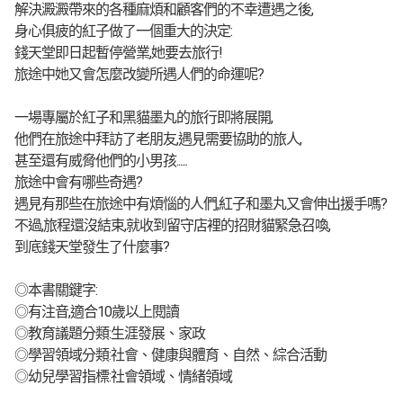
解決澱澱帶來的各種麻煩和顧客們的不幸遭遇之後,
身心俱疲的紅子做了一個重大的決定:
錢天堂即日起暫停營業,她要去旅行!
旅途中她又會怎麼改變所遇人們的命運呢?
一場專屬於紅子和黑貓墨丸的旅行即將展開,
他們在旅途中拜訪了老朋友,遇見需要協助的旅人,
甚至還有威脅他們的小男孩......
旅途中會有哪些奇遇?
遇見有那些在旅途中有煩惱的人們,紅子和墨丸又會伸出援手嗎?
不過,旅程還沒結束,就收到留守店裡的招財貓緊急召喚,
到底錢天堂發生了什麼事?
◎本書關鍵字:
◎有注音,適合10歲以上閱讀
◎教育議題分類:生涯發展、家政
◎學習領域分類:社會、健康與體育、自然、綜合活動
◎幼兒學習指標:社會領域、情緒領域