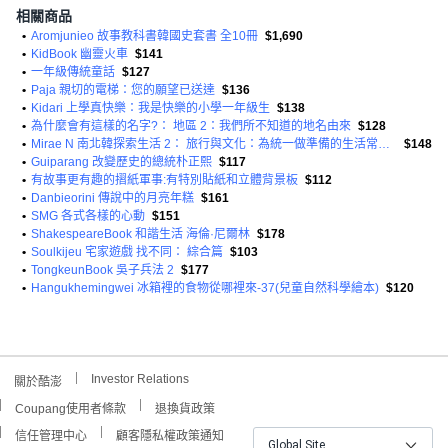
相關商品
•
Aromjunieo 故事教科書韓國史套書 全10冊
$1,690
•
KidBook 幽靈火車
$141
•
一年級傳統童話
$127
•
Paja 親切的電梯：您的願望已送達
$136
•
Kidari 上學真快樂：我是快樂的小學一年級生
$138
•
為什麼會有這樣的名字?： 地區 2：我們所不知道的地名由來
$128
•
Mirae N 南北韓探索生活 2： 旅行與文化：為統一做準備的生活常識漫畫
$148
•
Guiparang 改變歷史的總統朴正熙
$117
•
有故事更有趣的摺紙軍事:有特別貼紙和立體背景板
$112
•
Danbieorini 傳說中的月亮年糕
$161
•
SMG 各式各樣的心動
$151
•
ShakespeareBook 和諧生活 海倫·尼爾林
$178
•
Soulkijeu 宅家遊戲 找不同： 綜合篇
$103
•
TongkeunBook 吳子兵法 2
$177
•
Hangukhemingwei 冰箱裡的食物從哪裡來-37(兒童自然科學繪本)
$120
Investor Relations
關於酷澎
Coupang使用者條款
退換貨政策
信任管理中心
顧客隱私權政策通知
Global Site