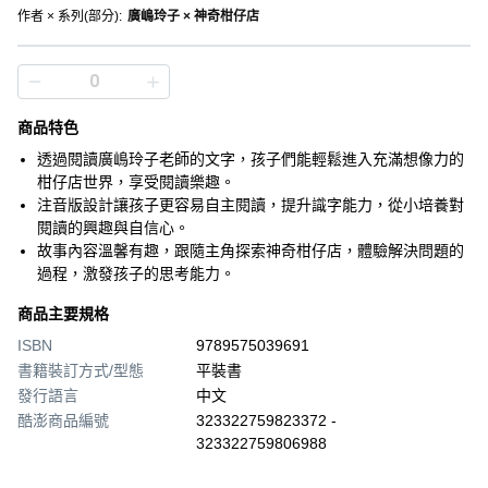
作者 × 系列(部分)
:
廣嶋玲子 × 神奇柑仔店
商品特色
透過閱讀廣嶋玲子老師的文字，孩子們能輕鬆進入充滿想像力的
柑仔店世界，享受閱讀樂趣。
注音版設計讓孩子更容易自主閱讀，提升識字能力，從小培養對
閱讀的興趣與自信心。
故事內容溫馨有趣，跟隨主角探索神奇柑仔店，體驗解決問題的
過程，激發孩子的思考能力。
商品主要規格
ISBN
9789575039691
書籍裝訂方式/型態
平裝書
發行語言
中文
酷澎商品編號
323322759823372 -
323322759806988