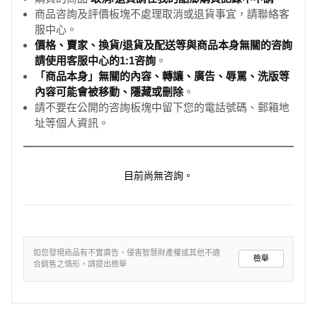
《神奇柑仔店》系列書,是一套適合讓孩子透過閱讀的演練之
商品咨詢及評價板塊不處理取消或退貨事宜，請聯絡客
服中心。
書。每一個故事在夢想實現的背後,都有一個殘酷的「責任」需
價格、賣家、換貨/退貨及配送等與商品本身無關的咨詢
要「承擔」,每一篇章都值得讀者學習與深思,究竟得到自己想要
請使用客服中心的1:1咨詢
。
的東西之後,能不能承擔後果呢?這是最適合孩子閱讀及學習的
「商品本身」無關的內容、轉讓、廣告、辱罵、洗版等
「生命演練之書」,既好看又可從中啟發孩子思索。──李儀婷 薩
內容可能會被移動、隱藏或刪除
。
提爾教養‧親子溝通專家
請不要在公開的咨詢板塊中留下您的電話號碼、郵箱地
址等個人資訊。
透過閱讀,能深化寫作,閱讀《神奇柑仔店》系列,再加上導讀與討
論,絕對能夠培養孩子擁有創意的獨特觀點的素養能力。──賴玉
敏 新北市鶯歌國小圖書館閱讀推動教師
目前尚無咨詢。
作者簡介
廣嶋玲子
如您發現商品有不實廣告、侵害智慧財產權或其他不適
檢舉
合銷售之情形，請提出檢舉
出生於神奈川縣,以《水妖森林》獲得少年冒險小說大獎。著有
《送行者的女兒》、《鐵匠的女兒》、《盜角妖傳》、《幽靈