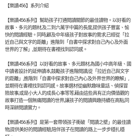
【樂讀456】系列介紹
【樂讀456系列】幫助孩子打通閱讀關節的最佳讀物。以好看的
故事、多元的題材,及二到六萬字中篇的長度,提供孩子豐富、愉
快的閱讀經驗。同時,顧及中年級孩子對故事的需求,已經從「拉
近自己與文字的距離」進階到「自書中探求對自己內心及外面
世界的了解」,並期待在書裡找到認同感。
【樂讀456系列】以好看的故事、多元題材,為國小中高年級、國
中讀者設計的延伸讀本,鼓勵孩子進階閱讀,從「拉近自己與文字
的距離」,進階到「自書中探求對自己內心及外界世界的瞭解」,
並期待在書裡找到認同感。故事選材從幽默趣味童話、偵探冒
險故事,或是小大人的成長心事等等,藉由這些具有正向價值觀的
故事打造一個無痛閱讀的世界,讓孩子的閱讀興趣持續在高點,同
時深耕閱讀實力。
【樂讀456系列】是第一套帶領孩子衝破「閱讀之壁」的最佳讀
物,提供美好的閱讀經驗,陪伴孩子在閱讀的路上一步步穩扎穩