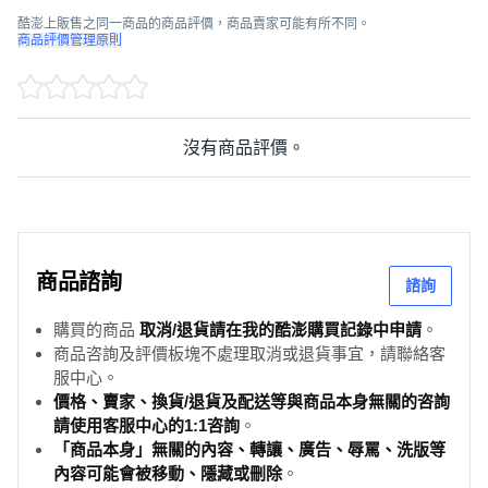
酷澎上販售之同一商品的商品評價，商品賣家可能有所不同。
商品評價管理原則
沒有商品評價。
商品諮詢
諮詢
購買的商品
取消/退貨請在我的酷澎購買記錄中申請
。
商品咨詢及評價板塊不處理取消或退貨事宜，請聯絡客
服中心。
價格、賣家、換貨/退貨及配送等與商品本身無關的咨詢
請使用客服中心的1:1咨詢
。
「商品本身」無關的內容、轉讓、廣告、辱罵、洗版等
內容可能會被移動、隱藏或刪除
。