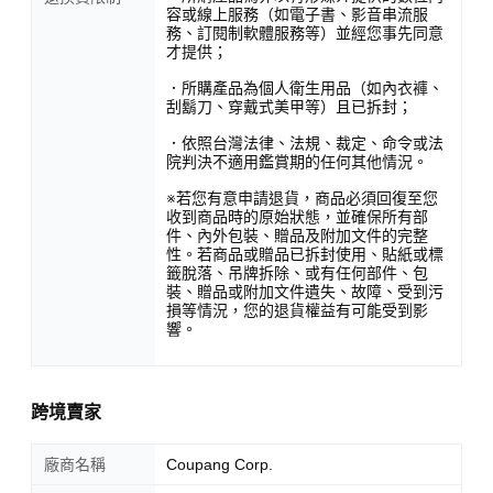
容或線上服務（如電子書、影音串流服
務、訂閱制軟體服務等）並經您事先同意
才提供；
．所購產品為個人衛生用品（如內衣褲、
刮鬍刀、穿戴式美甲等）且已拆封；
．依照台灣法律、法規、裁定、命令或法
院判決不適用鑑賞期的任何其他情況。
※若您有意申請退貨，商品必須回復至您
收到商品時的原始狀態，並確保所有部
件、內外包裝、贈品及附加文件的完整
性。若商品或贈品已拆封使用、貼紙或標
籤脫落、吊牌拆除、或有任何部件、包
裝、贈品或附加文件遺失、故障、受到污
損等情況，您的退貨權益有可能受到影
響。
跨境賣家
廠商名稱
Coupang Corp.