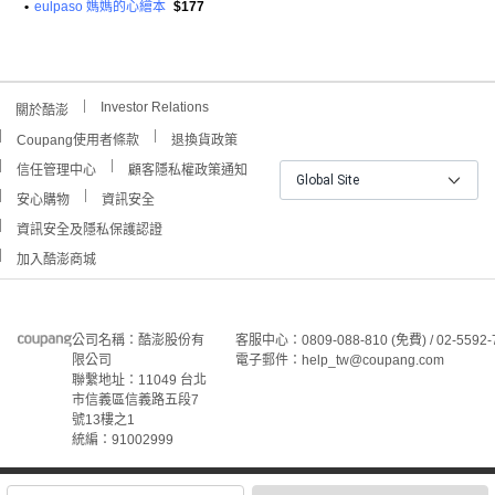
•
eulpaso 媽媽的心繪本
$177
Investor Relations
關於酷澎
Coupang使用者條款
退換貨政策
信任管理中心
顧客隱私權政策通知
Global Site
安心購物
資訊安全
資訊安全及隱私保護認證
加入酷澎商城
公司名稱：酷澎股份有
客服中心：0809-088-810 (免費) / 02-5592-
限公司
電子郵件：help_tw@coupang.com
聯繫地址：11049 台北
市信義區信義路五段7
號13樓之1
統編：91002999
©Coupang Taiwan Co., Ltd. 保留所有權利。