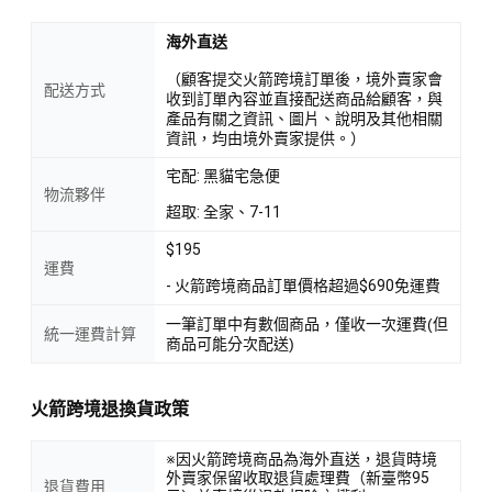
海外直送
（顧客提交火箭跨境訂單後，境外賣家會
配送方式
收到訂單內容並直接配送商品給顧客，與
產品有關之資訊、圖片、說明及其他相關
資訊，均由境外賣家提供。）
宅配: 黑貓宅急便
物流夥伴
超取: 全家、7-11
$195
運費
- 火箭跨境商品訂單價格超過$690免運費
一筆訂單中有數個商品，僅收一次運費(但
統一運費計算
商品可能分次配送)
火箭跨境退換貨政策
※因火箭跨境商品為海外直送，退貨時境
外賣家保留收取退貨處理費（新臺幣95
退貨費用