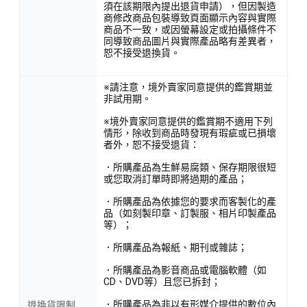
須在該期限內提出退貨申請），但因製造
商修改商品包裝導致頁面顯示內容與實際
商品不一致，或因螢幕設定或拍攝條件不
同導致商品圖片與實際產品略有差異者，
恕不接受退換貨。
※請注意，境外賣家同意提供的鑑賞期並
非試用期。
※境外賣家同意提供的鑑賞期不適用下列
情形，除收到商品時發現有瑕疵或已損壞
者外，恕不接受退貨：
．所購產品為生鮮易腐類、保存期限很短
或您取消訂單時即將過期的產品；
．所購產品為依據您的要求而客製化的產
品（如刻製印章、訂製服、相片印製產品
等）；
．所購產品為報紙、期刊或雜誌；
．所購產品為影音商品或電腦軟體（如
CD、DVD等）且您已拆封；
．所購產品為非以有形媒介提供的數位內
退換貨限制