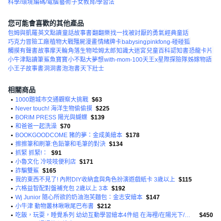
科學/環境
編碼/電腦
藝術
子女教育/學習法
您可能會喜歡的其他產品
包姆與凱羅
英文點讀
童話故事書
翻翻樂
找一找
被討厭的勇氣
經典童話
巧克力冒險工廠
植物大戰殭屍漫畫
情緒牌卡
babysing
pinkfong-碰碰狐
觸摸有聲書
故事摩天輪
角落生物
哈姆太郎
知識大迷宮
兒童百科
認知書
恐龍卡片
小牛津點讀筆
鯊魚寶寶
小不點大夢想
with-mom-100天王
x星際探險隊
姊嫁物語
小王子故事書
洞洞書
泡泡書
天下壯士
相關商品
•
1000題城市交通觀察大挑戰
$63
•
Never touch! 海洋生物偷偷摸
$225
•
BORIM PRESS 陽光與蝴蝶
$139
•
和爸爸一起洗澡
$70
•
BOOKGOODCOME 豬的夢：金成美繪本
$178
•
擦擦筆和刷筆:色鉛筆和毛筆的對決
$134
•
抓緊 抓緊!：
$91
•
小魯文化 冷吱吱便利店
$171
•
詐騙雙鯊
$165
•
我的東西不見了! 內附DIY收納盒與角色扮演遊戲紙卡 3歲以上
$115
•
六格益智配對盤補充包 2歲以上 3本
$192
•
Wj Junior 隨心所欲的奶油泡芙麵包：金志安繪本
$147
•
小牛津 動物叢林啾啾尾巴布書
$212
•
吃飯，玩耍，睡覺系列 幼幼互動學習繪本4件組 在海裡/在陽光下/在森林裡/在農場裡 中英點讀
$450