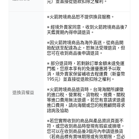
元）並直接從退款扣除之權利。
※火箭跨境商品恕不提供換貨服務。
※ 經境外賣家同意，收到火箭跨境商品後7
天鑑賞期內得申請退貨。
※因火箭跨境商品為海外直送，從商品開
始配送至配達為止，恕無法受理退貨，但
您可在收到商品後申請退貨。
※ 部分退貨時，若剩餘訂單金額未達免運
門檻，您原本享有的免運優惠將予以取
消，境外賣家保留補收去程運費（新臺幣
195元）並直接從退款扣除之權利。
※火箭跨境商品退貨時，台灣海關所課徵
退換貨權益
的進口稅、營業稅、貨物稅、規費、關稅
等進口費用無法退還，若您有意請求退還
進口費用，請向海關或您的稅務顧問尋求
諮詢及協助
※若您實際收到的商品與產品資訊頁面不
符，或您收到商品時發現有瑕疵或損壞，
您可以在收到商品後3個月內申請退換貨
（若商品標有賞味期限或有效期限，您必