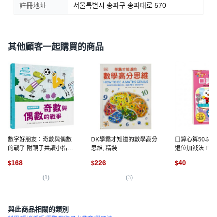
註冊地址
서울특별시 송파구 송파대로 570
其他顧客一起購買的商品
數字好朋友：奇數與偶數
DK學霸才知道的數學高分
口算心算50以
的戰爭 附親子共讀小指南,
思維, 精裝
退位加減法 FO
精裝
前必備練習本, 數
168
226
40
$
$
$
小學
(
1
)
(
3
)
(
2
與此商品相關的類別