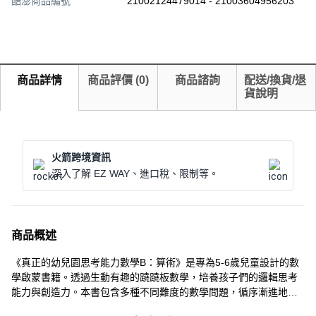
酷澎商品編號
21002124479014 - 21003604956203
商品詳情
商品評價
(
0
)
商品諮詢
配送/換貨/退
貨說明
火箭跨境資訊
深入了解 EZ WAY、進口稅、限制等。
商品概述
《真正的幼兒園思考能力數學B：算術》是專為5-6歲兒童設計的數
學啟蒙書籍。透過生動有趣的蹺蹺板數學，培養孩子們的邏輯思考
能力與創造力。本書包含多種不同難度的數學問題，循序漸進地引
導孩子們掌握數學概念，提升解決問題的能力。內容涵蓋幼兒階段