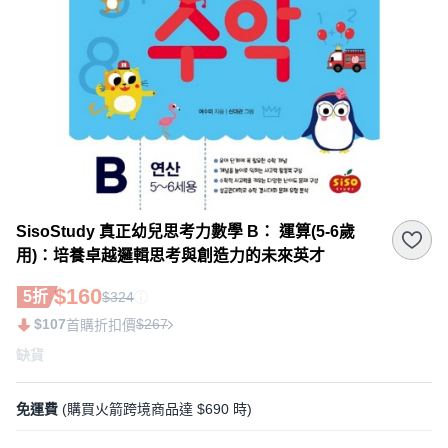
SisoStudy 真正幼兒思考力數學 B： 運算(5-6歲
用)：培養卓越邏輯思考與創造力的未來英才
$160
5折
$324
$107
$267
首購折扣價
缺貨
免運費
(購買火箭跨境商品達 $690 時)