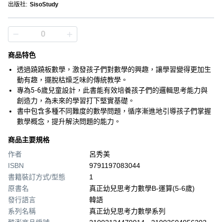
出版社
:
SisoStudy
商品特色
透過蹺蹺板數學，激發孩子們對數學的興趣，讓學習變得更加生
動有趣，擺脫枯燥乏味的傳統教學。
專為5-6歲兒童設計，此書能有效培養孩子們的邏輯思考能力與
創造力，為未來的學習打下堅實基礎。
書中包含多種不同難度的數學問題，循序漸進地引導孩子們掌握
數學概念，提升解決問題的能力。
商品主要規格
作者
呂秀美
ISBN
9791197083044
書籍裝訂方式/型態
1
原書名
真正幼兒思考力數學B-運算(5-6歲)
發行語言
韓語
系列名稱
真正幼兒思考力數學系列