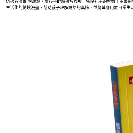
透過看漫畫 學論語，讓孩子輕鬆接觸經典，領略孔子的智慧！本書由
生活化的情境漫畫，幫助孩子理解論語的真諦，並將其應用於日常生