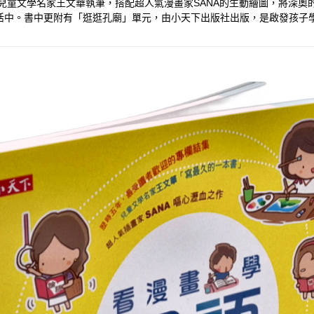
兒童文學名家王文華執筆，搭配超人氣漫畫家SANA的生動繪圖，將深
活中。書中更附有「逛逛孔廟」單元，由小天下出版社出版，是啟發孩子