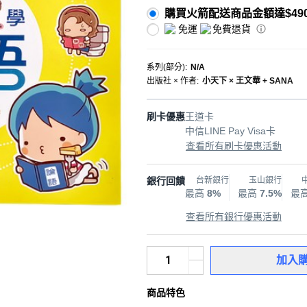
購買火箭配送商品金額達$49
免運
免費退貨
系列(部分)
:
N/A
出版社 × 作者
:
小天下 × 王文華 + SANA
刷卡優惠
王道卡
中信LINE Pay Visa卡
查看所有刷卡優惠活動
銀行回饋
台新銀行
玉山銀行
最高
8%
最高
7.5%
最
查看所有銀行優惠活動
加入
商品特色