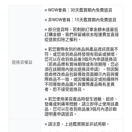
※ WOW會員：30天鑑賞期內免費退貨
※ 非WOW會員：15天鑑賞期內免費退貨
※ 部分退貨時，若剩餘訂單金額未達最低
訂購金額，我們保留補收去程運費並直接
從退款扣除之權利。
※ 若您實際收到的商品與產品資訊頁面不
符，或您收到商品時發現有瑕疵或損壞，
您可以在收到商品後3個月內申請退換貨
退換貨權益
（若商品標有賞味期限或有效期限，您必
須在該期限內提出退換貨申請），但因製
造商修改商品包裝導致頁面顯示內容與實
際商品不一致，或因螢幕設定或拍攝條件
不同導致商品圖片與實際產品略有差異
者，恕不接受退換貨。
※ 若您使用美容產品時發生過敏、起疹、
發癢或刺痛等問題，請立即停止使用該產
品，您可以在收到商品後3個月內憑診斷
證明書申請退貨。
※ 請注意，上述鑑賞期並非試用期。