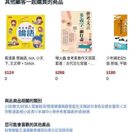
其他顧客一起購買的商品
看漫畫 學論語, N/A, 小天
螢火蟲 會考素養作文突圍
少年讀史記5：
下, 王文華 + SANA
套書：古代文化常識、閱
錄 新版, 平裝書
讀素養解題、閱讀策略 會
124
266
180
$
$
$
考衝刺必備, 會考文言多義
0
0
0
字一網打盡
與此商品相關的類別
小說/散文/詩
個人發展
經濟/管理
健康興趣
家庭生活
雜誌
社會政治
歷史
藝術
人文
宗教
漫畫/輕小說
青少年
國中小學參考書
國語/外語/辭典
您可能會喜歡的其他產品
科學實驗王
漫畫數學
爆笑科學王
紅豆綠豆碰