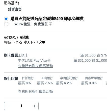
區為基準
)
酷澎直售
購買火箭配送商品金額達$490 即享免運費
WOW免運
免費退貨
系列(部分)
:
看漫畫
出版社 × 作者
:
小天下 × 王文華
刷卡優惠
王道卡
滿 $1,500 省 $75
中信LINE Pay Visa卡
滿 $31,000 省 $1,000
查看所有刷卡優惠活動
銀行回饋
台新銀行
玉山銀行
中國信託銀行
國泰世華銀行
最高
8%
最高
7.5%
最高
6.2%
最高
3.3%
最
查看所有銀行優惠活動