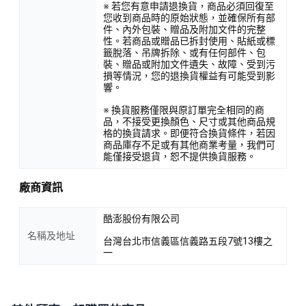
※ 若您有意申請退換貨，商品必須回復至
您收到商品時的原始狀態，並確保所有部
件、內外包裝、贈品及附加文件的完整
性。若商品或贈品已拆封使用、貼紙或標
籤脫落、吊牌拆除、或有任何部件、包
裝、贈品或附加文件遺失、故障、受到污
損等情況，您的退換貨權益有可能受到影
響。
※ 換貨服務僅限與原訂單完全相同的商
品，不接受更換顏色、尺寸或其他商品規
格的換貨請求。即便符合換貨條件，若因
商品庫存不足或有其他商業考量，我們可
能僅接受退貨，恕不提供換貨服務。
廠商資訊
酷澎股份有限公司
名稱及地址
台灣台北市信義區信義路五段7號13樓之
一