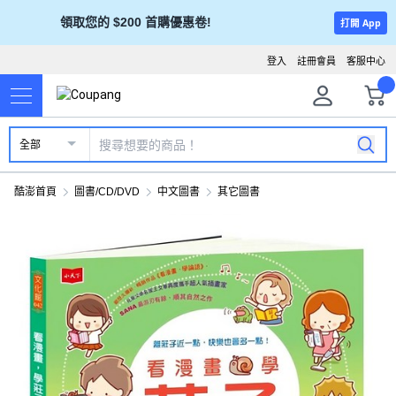
領取您的 $200 首購優惠卷!
打開 App
登入
註冊會員
客服中心
全部
酷澎首頁
圖書/CD/DVD
中文圖書
其它圖書