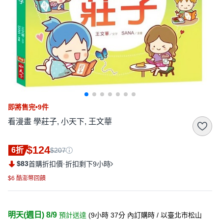
即將售完•9件
看漫畫 學莊子, 小天下, 王文華
$124
6折
$207
$83
·
首購折扣價
折扣剩下9小時
$6 酷澎幣回饋
明天(週日) 8/9
預計送達
(
9小時 37分
內訂購時
/ 以臺北市松山