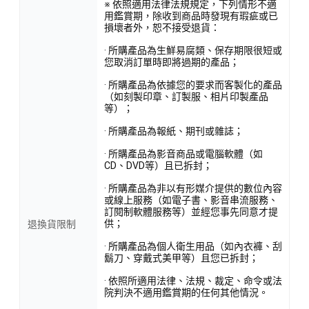
※ 依照適用法律法規規定，下列情形不適
用鑑賞期，除收到商品時發現有瑕疵或已
損壞者外，恕不接受退貨：
· 所購產品為生鮮易腐類、保存期限很短或
您取消訂單時即將過期的產品；
· 所購產品為依據您的要求而客製化的產品
（如刻製印章、訂製服、相片印製產品
等）；
· 所購產品為報紙、期刊或雜誌；
· 所購產品為影音商品或電腦軟體（如
CD、DVD等）且已拆封；
· 所購產品為非以有形媒介提供的數位內容
或線上服務（如電子書、影音串流服務、
訂閱制軟體服務等）並經您事先同意才提
供；
退換貨限制
· 所購產品為個人衛生用品（如內衣褲、刮
鬍刀、穿戴式美甲等）且您已拆封；
· 依照所適用法律、法規、裁定、命令或法
院判決不適用鑑賞期的任何其他情況。