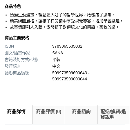
商品特色
透過生動漫畫，輕鬆進入莊子的哲學世界，啟發孩子思考。
精美繪圖風格，讓孩子在閱讀中享受視覺饗宴，增加學習樂趣。
故事情節引人入勝，激發孩子對傳統文化的興趣，寓教於樂。
商品主要規格
ISBN
9789865535032
圖文/插畫作家
SANA
書籍裝訂方式/型態
平裝
發行語言
中文
酷澎商品編號
509973599600643 -
509973599600644
商品詳情
商品評價
(
0
)
商品諮詢
配送/換貨/退
貨說明