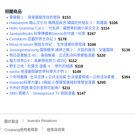
相關商品
•
骨骨龍 1： 骨骨暴龍貝貝的冒險
$153
•
Haksanpub 鶴山文化社 媽媽是麻吉 韓國史好朋友 3： 新羅篇
$106
•
Hello Grammar Cat 2： 代名詞：最簡單的國小英文文法
$114
•
JaedamBooks 科學傳播者Gwedo的守護！科學
$167
•
Comikkom 昆蟲世界生存記 3
$178
•
Mirae N Iseum 隧道生存記： 生存漫畫科學常識
$166
•
Juniorgimmyoung 圍棋戰爭 諸神之戰 2： 天狐的復活：兒童圍棋學習漫畫
$138
•
明日是實驗王 45： 毒與解毒：正式對決科學實驗漫畫
$220
•
腦力世界Q 9： 為夢想而努力 成功Q
$112
•
野生之地：杜蘭戈 漫畫. 4： 意外的相遇
$118
•
sanha 用漫畫閱讀世界科學天才們 2：
$149
•
少年陪審團 : 生活法律 x 公共法治篇 生活漫畫情境 + 公民法治素養 避開無所不在的犯罪地雷 共兩冊
$394
•
Huperab科學力量1-3冊組:小學課堂連接科學學習漫畫
$295
•
竹內好:問題:東亞的思想可能嗎?
$211
•
SMG 異鄉人：Sleepground TV 原創漫畫
$147
Investor Relations
關於酷澎
Coupang使用者條款
退換貨政策