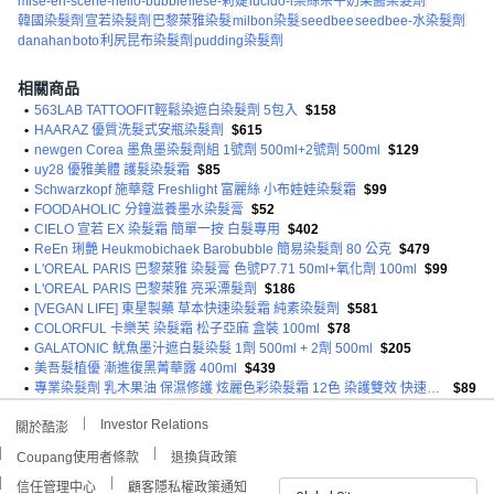
mise-en-scene-hello-bubble
liese-莉婕
lucido-l樂絲朵牛奶果醬染髮劑
韓國染髮劑
宣若染髮劑
巴黎萊雅染髮
milbon染髮
seedbee
seedbee-水染髮劑
danahan
boto
利尻昆布染髮劑
pudding染髮劑
相關商品
•
563LAB TATTOOFIT輕鬆染遮白染髮劑 5包入
$158
•
HAARAZ 優質洗髮式安瓶染髮劑
$615
•
newgen Corea 墨魚墨染髮劑組 1號劑 500ml+2號劑 500ml
$129
•
uy28 優雅美體 護髮染髮霜
$85
•
Schwarzkopf 施華蔻 Freshlight 富麗絲 小布娃娃染髮霜
$99
•
FOODAHOLIC 分鐘滋養墨水染髮膏
$52
•
CIELO 宣若 EX 染髮霜 簡單一按 白髮專用
$402
•
ReEn 琍艷 Heukmobichaek Barobubble 簡易染髮劑 80 公克
$479
•
L'OREAL PARIS 巴黎萊雅 染髮膏 色號P7.71 50ml+氧化劑 100ml
$99
•
L'OREAL PARIS 巴黎萊雅 亮采漂髮劑
$186
•
[VEGAN LIFE] 東星製藥 草本快速染髮霜 純素染髮劑
$581
•
COLORFUL 卡樂芙 染髮霜 松子亞麻 盒裝 100ml
$78
•
GALATONIC 魷魚墨汁遮白髮染髮 1劑 500ml + 2劑 500ml
$205
•
美吾髮植優 漸進復黑菁華露 400ml
$439
•
專業染髮劑 乳木果油 保濕修護 炫麗色彩染髮霜 12色 染護雙效 快速上色
$89
Investor Relations
關於酷澎
Coupang使用者條款
退換貨政策
信任管理中心
顧客隱私權政策通知