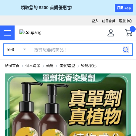
領取您的 $200 首購優惠卷!
打開 App
登入
註冊會員
客服中心
全部
酷澎首頁
個人清潔
頭髮
美髮/造型
染髮/髮色