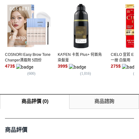
COSNORI Easy Brow Tone
KA'FEN 卡氛 Plus+ 何首烏
CIELO 宣若 EX
Changer漂眉劑 5回份
染髮膏
一按 白髮用
473
$
399
$
275
$
(
600
)
(
1,016
)
(
2,
商品評價
(
0
)
商品諮詢
商品評價