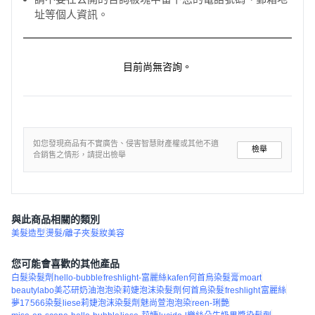
址等個人資訊。
目前尚無咨詢。
如您發現商品有不實廣告、侵害智慧財產權或其他不適
檢舉
合銷售之情形，請提出檢舉
與此商品相關的類別
美髮造型
燙髮/離子夾
髮妝美容
您可能會喜歡的其他產品
白髮染髮劑
hello-bubble
freshlight-富麗絲
kafen何首烏染髮膏
moart
beautylabo美芯研奶油泡泡染
莉婕泡沫染髮劑
何首烏染髮
freshlight
富麗絲
夢17
566染髮
liese莉婕泡沫染髮劑
魅尚萱泡泡染
reen-琍艷