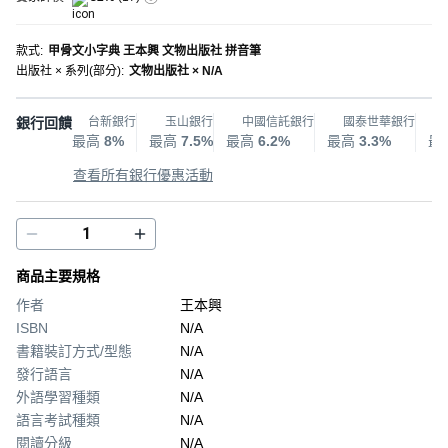
款式
:
甲骨文小字典 王本興 文物出版社 拼音筆
出版社 × 系列(部分)
:
文物出版社 × N/A
銀行回饋
台新銀行
玉山銀行
中國信託銀行
國泰世華銀行
最高
8%
最高
7.5%
最高
6.2%
最高
3.3%
最
查看所有銀行優惠活動
商品主要規格
作者
王本興
ISBN
N/A
書籍裝訂方式/型態
N/A
發行語言
N/A
外語學習種類
N/A
語言考試種類
N/A
閱讀分級
N/A