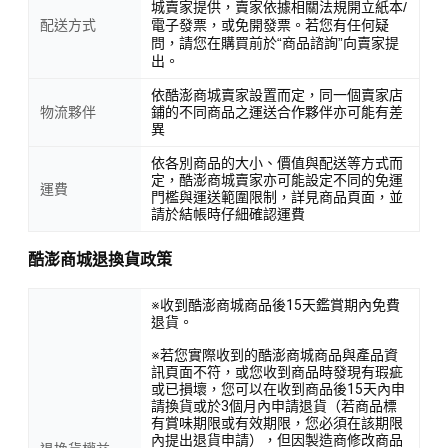
城賣家提供，賣家依據相關法規開立紙本/
配送方式
電子發票，或免開發票。若您有任何疑
問，請您在購買前於“商品諮詢”向賣家提
出。
依酷澎商城賣家設置而定，同一個賣家店
物流夥伴
鋪的不同商品之運送合作夥伴亦可能有差
異
依各別商品的大小、價值與配送等方式而
定，酷澎商城賣家亦可能設定不同的免運
運費
門檻與運送範圍限制，詳見商品頁面，並
請於結帳時仔細確認運費
酷澎商城退換貨政策
※收到酷澎商城商品後15天鑑賞期內免費
退貨。
※若您實際收到的酷澎商城商品與產品資
訊頁面不符，或您收到商品時發現有瑕疵
或已損壞，您可以在收到商品後15天內申
請換貨或於3個月內申請退貨（若商品標
有賞味期限或有效期限，您必須在該期限
內提出退貨申請），但因製造商修改商品