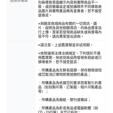
退換貨權益
包裝導致頁面顯示內容與實際商品不一
致，或因螢幕設定或拍攝條件不同導致商
品圖片與實際產品略有差異者，恕不接受
退換貨。
※與酷澎商城商品有關的一切資訊、圖
片、說明及其他相關資訊，均係由賣家自
行上傳。買家若發現商品缺失或與賣場內
容不符，請向賣家提出諮詢。
※請注意，上述鑑賞期並非試用期。
※依照適用法律法規規定，下列情形不適
用鑑賞期，除收到商品時發現有瑕疵或已
損壞者外，恕不接受退貨：
．所購產品為生鮮易腐類、保存期限很短
或您取消訂單時即將過期的產品；
．所購產品為依據您的要求而客製化的產
品（如刻製印章、訂製服、相片印製產品
等）；
．所購產品為報紙、期刊或雜誌；
．所購產品為影音商品或電腦軟體（如
CD、DVD等）且您已拆封；