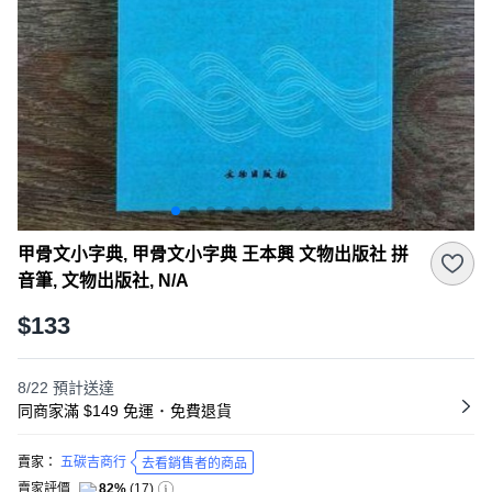
甲骨文小字典, 甲骨文小字典 王本興 文物出版社 拼
音筆, 文物出版社, N/A
$133
8/22
預計送達
同商家滿 $149 免運
･
免費退貨
賣家：
五碳吉商行
去看銷售者的商品
賣家評價
82%
(
17
)