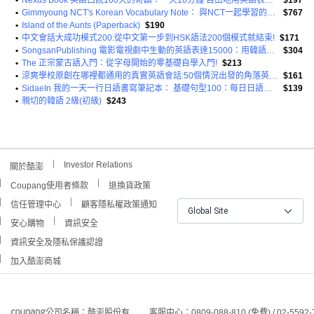
•
Nexus Book 英語口說100天的奇蹟：一天10分鐘 自由地用英語表達我的想法!
$197
•
Gimmyoung NCT's Korean Vocabulary Note： 與NCT一起學習的基礎韓語
$767
•
Island of the Aunts (Paperback)
$190
•
中文會話大成功模式200:從中文第一步到HSK語法200個模式就結束!
$171
•
SongsanPublishing 電影電視劇中生動的英語表達15000：用韓語思考 馬上說出英語
$304
•
The 正宗蒙古語入門：從字母開始的零基礎自學入門!
$213
•
涼爽學校原創在哪裡都通用的真實英語會話:50個情況出發的角落英語修習
$161
•
SidaeIn 我的一天一行日語書寫筆記本： 基礎句型100：每日日語習慣的奇蹟!
$139
•
親切的韓語 2級(初級)
$243
Investor Relations
關於酷澎
Coupang使用者條款
退換貨政策
信任管理中心
顧客隱私權政策通知
Global Site
安心購物
資訊安全
資訊安全及隱私保護認證
加入酷澎商城
公司名稱：酷澎股份有
客服中心：0809-088-810 (免費) / 02-5592-