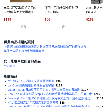
布克 洛克菲勒寫給兒子的
發明小百科(全新小百科 正
Joh B雜誌 Vol.3
38封信 全新完整譯本 紀念
方形), 精裝
Breville
版
138
56
182
$
$
$
(
13
)
(
9
)
(
4
)
與此商品相關的類別
中東/阿拉伯語
德語
法語
義大利語
西班牙語
俄羅斯語
其他東洋語系
其他西洋語系
旅行會話
商業會話
您可能會喜歡的其他產品
ets-toeic
相關商品
•
西江韓文3A中文版：文法詞彙參考書
$36
•
LanCom 媽媽精選日語片假名習字帖
$139
•
Vitamin Book 日語從平假名開始：世界上最簡單的日語書
$127
•
New The 正確緬甸語 Step 1：為緬甸語零基礎者準備的自學第一步
$207
•
Soraju 新HSK 1級 150個詞彙 完美攻克中文基礎： 這不是書 這是真正的講座
$159
•
HAU 西江韓文1A中文版文法詞彙參考書
$48