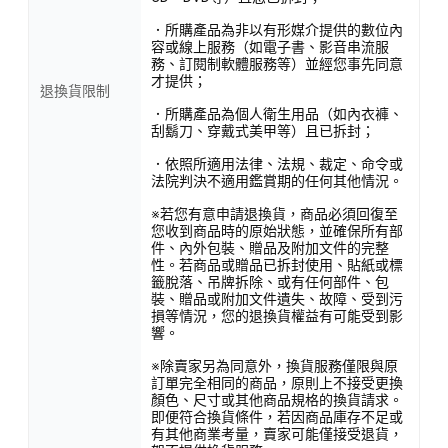
．所購產品為非以有形媒介提供的數位內
容或線上服務（如電子書、影音串流服
務、訂閱制軟體服務等）並經您事先同意
才提供；
退換貨限制
．所購產品為個人衛生用品（如內衣褲、
刮鬍刀、穿戴式美甲等）且已拆封；
．依照所適用法律、法規、裁定、命令或
法院判決不適用鑑賞期的任何其他情況。
※若您有意申請退換貨，商品必須回復至
您收到商品時的原始狀態，並確保所有部
件、內外包裝、贈品及附加文件的完整
性。若商品或贈品已拆封使用、貼紙或標
籤脫落、吊牌拆除、或有任何部件、包
裝、贈品或附加文件遺失、故障、受到污
損等情況，您的退換貨權益有可能受到影
響。
※除賣家另為同意外，換貨服務僅限與原
訂單完全相同的商品，原則上不接受更換
顏色、尺寸或其他商品規格的換貨請求。
即便符合換貨條件，若因商品庫存不足或
有其他商業考量，賣家可能僅接受退貨，