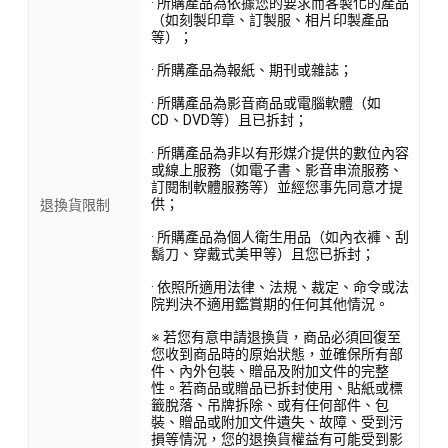
· 所購產品為依據您的要求而客製化的產品
（如刻製印章、訂製服、相片印製產品
等）；
· 所購產品為報紙、期刊或雜誌；
· 所購產品為影音商品或電腦軟體（如
CD、DVD等）且已拆封；
· 所購產品為非以有形媒介提供的數位內容
或線上服務（如電子書、影音串流服務、
訂閱制軟體服務等）並經您事先同意才提
供；
退換貨限制
· 所購產品為個人衛生用品（如內衣褲、刮
鬍刀、穿戴式美甲等）且您已拆封；
· 依照所適用法律、法規、裁定、命令或法
院判決不適用鑑賞期的任何其他情況。
※ 若您有意申請退換貨，商品必須回復至
您收到商品時的原始狀態，並確保所有部
件、內外包裝、贈品及附加文件的完整
性。若商品或贈品已拆封使用、貼紙或標
籤脫落、吊牌拆除、或有任何部件、包
裝、贈品或附加文件遺失、故障、受到污
損等情況，您的退換貨權益有可能受到影