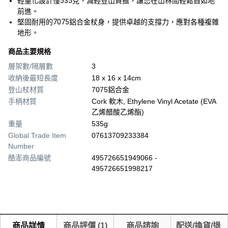
輕量化設計僅535克，減輕登山負擔，讓您在山林間輕鬆自如地
前進。
堅固耐用的7075鋁合金杖身，提供卓越的支撐力，應對各種複雜
地形。
商品主要規格
層架數/隔層數
3
收納後最短長度
18 x 16 x 14cm
登山杖材質
7075鋁合金
手柄材質
Cork 軟木, Ethylene Vinyl Acetate (EVA
乙烯醋酸乙烯酯)
重量
535g
Global Trade Item
07613709233384
Number
酷澎商品編號
495726651949066 -
495726651998217
商品詳情
商品評價
(
1
)
商品諮詢
配送/換貨/退