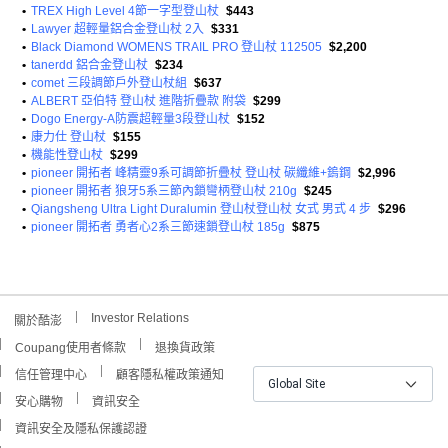
•
TREX High Level 4節一字型登山杖
$443
•
Lawyer 超輕量鋁合金登山杖 2入
$331
•
Black Diamond WOMENS TRAIL PRO 登山杖 112505
$2,200
•
tanerdd 鋁合金登山杖
$234
•
comet 三段調節戶外登山杖組
$637
•
ALBERT 亞伯特 登山杖 進階折疊款 附袋
$299
•
Dogo Energy-A防震超輕量3段登山杖
$152
•
康力仕 登山杖
$155
•
機能性登山杖
$299
•
pioneer 開拓者 峰精靈9系可調節折疊杖 登山杖 碳纖維+鎢鋼
$2,996
•
pioneer 開拓者 狼牙5系三節內鎖彎柄登山杖 210g
$245
•
Qiangsheng Ultra Light Duralumin 登山杖登山杖 女式 男式 4 步
$296
•
pioneer 開拓者 勇者心2系三節速鎖登山杖 185g
$875
Investor Relations
關於酷澎
Coupang使用者條款
退換貨政策
信任管理中心
顧客隱私權政策通知
Global Site
安心購物
資訊安全
資訊安全及隱私保護認證