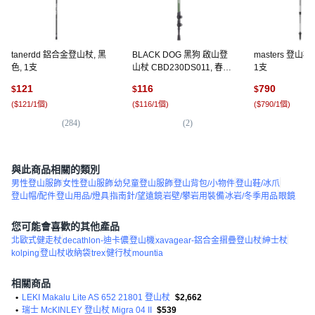
tanerdd 鋁合金登山杖, 黑
BLACK DOG 黑狗 啟山登
masters 登山杖
色, 1支
山杖 CBD230DS011, 春苔
1支
綠色, 1支
121
116
790
$
$
$
(
$121/1個
)
(
$116/1個
)
(
$790/1個
)
(
284
)
(
2
)
(
9
)
與此商品相關的類別
男性登山服飾
女性登山服飾
幼兒童登山服飾
登山背包/小物件
登山鞋/冰爪
登山帽/配件
登山用品/燈具
指南針/望遠鏡
岩壁/攀岩用裝備
冰岩/冬季用品
眼鏡
您可能會喜歡的其他產品
北歐式健走杖
decathlon-迪卡儂
登山機
xavagear-鋁合金摺疊登山杖
紳士杖
kolping
登山杖收納袋
trex
健行杖
mountia
相關商品
•
LEKI Makalu Lite AS 652 21801 登山杖
$2,662
•
瑞士 McKINLEY 登山杖 Migra 04 II
$539