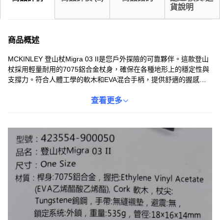
貨說明
商品概述
MCKINLEY 登山杖Migra 03 II是您戶外探險的可靠夥伴。這款登山
杖採用輕量耐用的7075鋁合金杖身，確保在各種地形上的穩定性與
支撐力。符合人體工學的軟木和EVA混合手柄，提供舒適的握感，
即使長時間使用也能保持乾爽。重量僅535g，尺寸為18 x 16 x
14cm，方便攜帶和收納。無論是崎嶇的山路還是平緩的步道，
查看更多
Migra 03 II都能助您一臂之力，提升您的登山體驗。