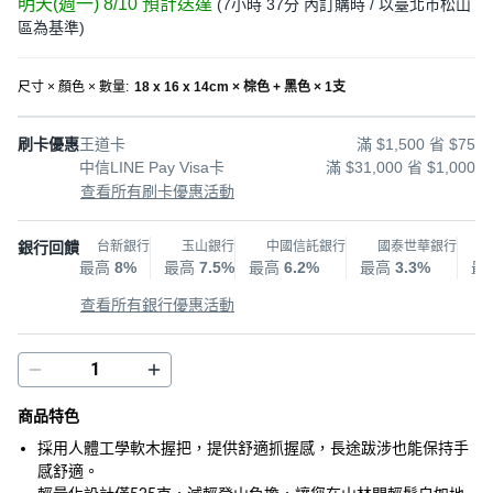
明天(週一) 8/10
預計送達
(
7小時 37分
內訂購時
/ 以臺北市松山
區為基準
)
尺寸 × 顏色 × 數量
:
18 x 16 x 14cm × 棕色 + 黑色 × 1支
刷卡優惠
王道卡
滿 $1,500 省 $75
中信LINE Pay Visa卡
滿 $31,000 省 $1,000
查看所有刷卡優惠活動
銀行回饋
台新銀行
玉山銀行
中國信託銀行
國泰世華銀行
最高
8%
最高
7.5%
最高
6.2%
最高
3.3%
最
查看所有銀行優惠活動
商品特色
採用人體工學軟木握把，提供舒適抓握感，長途跋涉也能保持手
感舒適。