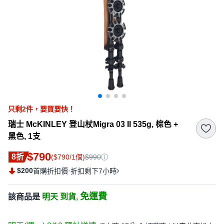
只剩
2
件，
要買要快！
瑞士 McKINLEY 登山杖Migra 03 II 535g, 棕色 +
黑色, 1支
$790
8折
($790/1個)
$990
$200
·
首購折扣價
折扣剩下7小時
免運費
該商品是
明天 到貨,