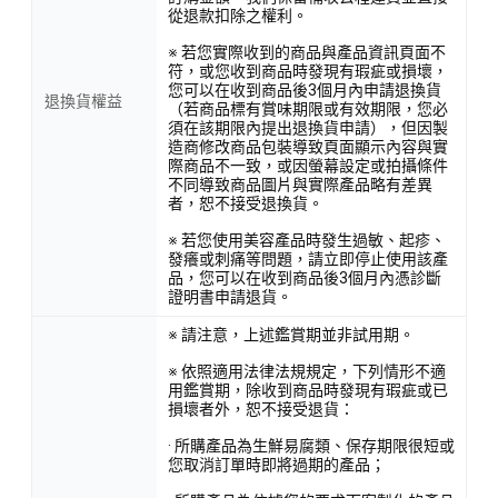
從退款扣除之權利。
※ 若您實際收到的商品與產品資訊頁面不
符，或您收到商品時發現有瑕疵或損壞，
您可以在收到商品後3個月內申請退換貨
退換貨權益
（若商品標有賞味期限或有效期限，您必
須在該期限內提出退換貨申請），但因製
造商修改商品包裝導致頁面顯示內容與實
際商品不一致，或因螢幕設定或拍攝條件
不同導致商品圖片與實際產品略有差異
者，恕不接受退換貨。
※ 若您使用美容產品時發生過敏、起疹、
發癢或刺痛等問題，請立即停止使用該產
品，您可以在收到商品後3個月內憑診斷
證明書申請退貨。
※ 請注意，上述鑑賞期並非試用期。
※ 依照適用法律法規規定，下列情形不適
用鑑賞期，除收到商品時發現有瑕疵或已
損壞者外，恕不接受退貨：
· 所購產品為生鮮易腐類、保存期限很短或
您取消訂單時即將過期的產品；