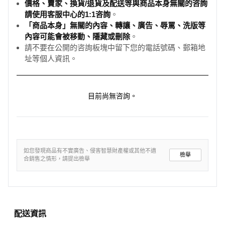
價格、賣家、換貨/退貨及配送等與商品本身無關的咨詢
請使用客服中心的1:1咨詢
。
「商品本身」無關的內容、轉讓、廣告、辱罵、洗版等
內容可能會被移動、隱藏或刪除
。
請不要在公開的咨詢板塊中留下您的電話號碼、郵箱地
址等個人資訊。
目前尚無咨詢。
如您發現商品有不實廣告、侵害智慧財產權或其他不適
檢舉
合銷售之情形，請提出檢舉
配送資訊