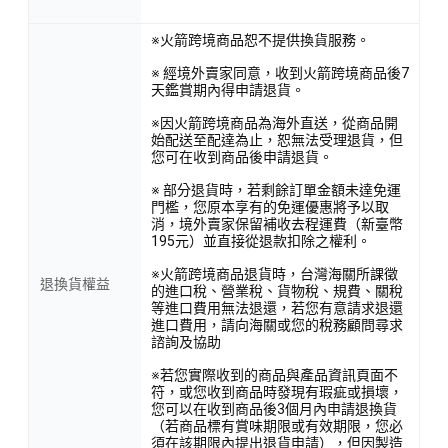
※火箭跨境商品恕不提供換貨服務。
※ 經境外賣家同意，收到火箭跨境商品後7
天鑑賞期內得申請退貨。
※因火箭跨境商品為海外直送，從商品開
始配送至配達為止，恕無法受理退貨，但
您可在收到商品後申請退貨。
※ 部分退貨時，若剩餘訂單金額未達免運
門檻，您原本享有的免運優惠將予以取
消，境外賣家保留補收去程運費（新臺幣
195元）並直接從退款扣除之權利。
※火箭跨境商品退貨時，台灣海關所課徵
退換貨權益
的進口稅、營業稅、貨物稅、規費、關稅
等進口費用無法退還，若您有意請求退還
進口費用，請向海關或您的稅務顧問尋求
諮詢及協助
※若您實際收到的商品與產品資訊頁面不
符，或您收到商品時發現有瑕疵或損壞，
您可以在收到商品後3個月內申請退換貨
（若商品標有賞味期限或有效期限，您必
須在該期限內提出退貨申請），但因製造