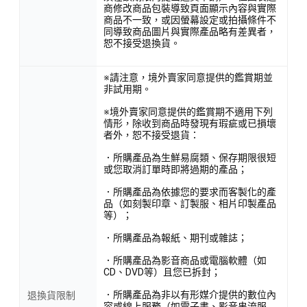
商修改商品包裝導致頁面顯示內容與實際
商品不一致，或因螢幕設定或拍攝條件不
同導致商品圖片與實際產品略有差異者，
恕不接受退換貨。
※請注意，境外賣家同意提供的鑑賞期並
非試用期。
※境外賣家同意提供的鑑賞期不適用下列
情形，除收到商品時發現有瑕疵或已損壞
者外，恕不接受退貨：
．所購產品為生鮮易腐類、保存期限很短
或您取消訂單時即將過期的產品；
．所購產品為依據您的要求而客製化的產
品（如刻製印章、訂製服、相片印製產品
等）；
．所購產品為報紙、期刊或雜誌；
．所購產品為影音商品或電腦軟體（如
CD、DVD等）且您已拆封；
．所購產品為非以有形媒介提供的數位內
退換貨限制
容或線上服務（如電子書、影音串流服