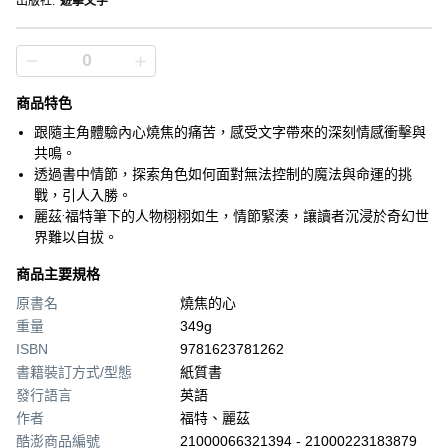
出版社
:
遊擊文字
商品特色
跟隨主角體驗內心燒焦的痛苦，感受文字帶來的深刻情感衝擊與
共鳴。
透過書中情節，探索角色如何面對無法控制的魔法與命運的挑
戰，引人入勝。
麗茲·福特筆下的人物栩栩如生，情節緊湊，讓讀者沉浸於奇幻世
界難以自拔。
商品主要規格
原書名
燒焦的心
重量
349g
ISBN
9781623781262
書籍裝訂方式/型態
紙質書
發行語言
英語
作者
福特、麗茲
酷澎商品編號
21000066321394 - 21000223183879