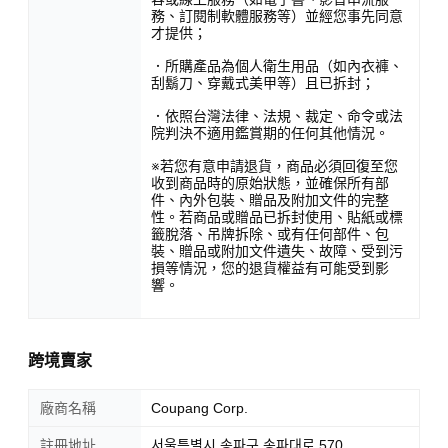
務、訂閱制軟體服務等）並經您事先同意
才提供；
．所購產品為個人衛生用品（如內衣褲、
刮鬍刀、穿戴式美甲等）且已拆封；
．依照台灣法律、法規、裁定、命令或法
院判決不適用鑑賞期的任何其他情況。
※若您有意申請退貨，商品必須回復至您
收到商品時的原始狀態，並確保所有部
件、內外包裝、贈品及附加文件的完整
性。若商品或贈品已拆封使用、貼紙或標
籤脫落、吊牌拆除、或有任何部件、包
裝、贈品或附加文件遺失、故障、受到污
損等情況，您的退貨權益有可能受到影
響。
跨境賣家
廠商名稱
Coupang Corp.
註冊地址
서울특별시 송파구 송파대로 570