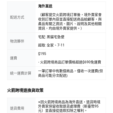
海外直送
（顧客提交火箭跨境訂單後，境外賣家會
配送方式
收到訂單內容並直接配送商品給顧客，與
產品有關之資訊、圖片、說明及其他相關
資訊，均由境外賣家提供。）
宅配: 黑貓宅急便
物流夥伴
超取: 全家、7-11
$195
運費
- 火箭跨境商品訂單價格超過$690免運費
一筆訂單中有數個商品，僅收一次運費(但
統一運費計算
商品可能分次配送)
火箭跨境退換貨政策
※因火箭跨境商品為海外直送，退貨時境
外賣家保留收取退貨處理費（新臺幣95
退貨費用
元）並直接從退款扣除之權利。