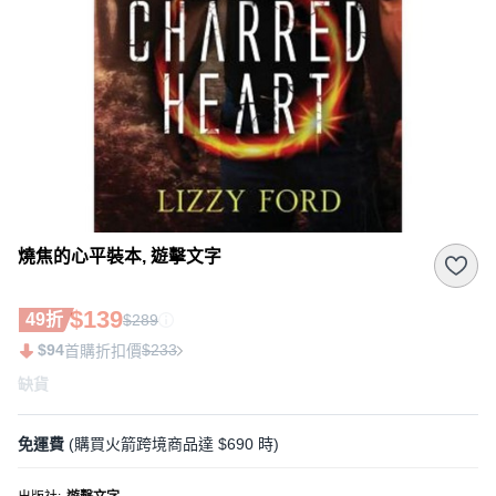
燒焦的心平裝本, 遊擊文字
$139
49折
$289
$94
$233
首購折扣價
缺貨
免運費
(購買火箭跨境商品達 $690 時)