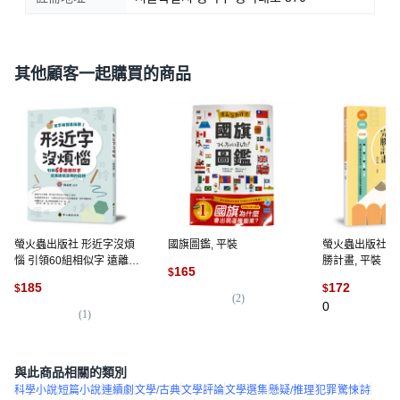
其他顧客一起購買的商品
螢火蟲出版社 形近字沒煩
國旗圖鑑, 平裝
螢火蟲出版社 
惱 引領60組相似字 遠離航
勝計畫, 平裝
165
$
用詞的陷阱, 平裝
185
172
$
$
(
2
)
0
(
1
)
與此商品相關的類別
科學小說
短篇小說
連續劇
文學/古典
文學評論
文學選集
懸疑/推理
犯罪
驚悚
詩