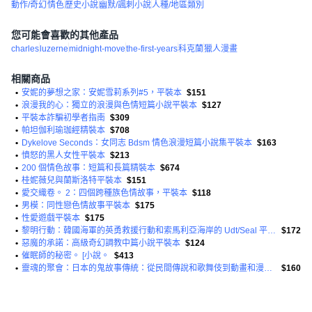
動作/奇幻
情色
歷史小說
幽默/諷刺小說
人種/地區類別
您可能會喜歡的其他產品
charles
luzerne
midnight-move
the-first-years
科克蘭
獵人漫畫
相關商品
•
安妮的夢想之家：安妮雪莉系列#5，平裝本
$151
•
浪漫我的心：獨立的浪漫與色情短篇小說平裝本
$127
•
平裝本詐騙初學者指南
$309
•
帕坦伽利瑜珈經精裝本
$708
•
Dykelove Seconds：女同志 Bdsm 情色浪漫短篇小說集平裝本
$163
•
憤怒的黑人女性平裝本
$213
•
200 個情色故事：短篇和長篇精裝本
$674
•
桂妮薇兒與蘭斯洛特平裝本
$151
•
愛交織卷。 2：四個跨種族色情故事，平裝本
$118
•
男模：同性戀色情故事平裝本
$175
•
性愛遊戲平裝本
$175
•
黎明行動：韓國海軍的英勇救援行動和索馬利亞海岸的 Udt/Seal 平裝本
$172
•
惡魔的承諾：高級奇幻調教中篇小說平裝本
$124
•
催眠師的秘密。 [小說。
$413
•
靈魂的聚會：日本的鬼故事傳統：從民間傳說和歌舞伎到動畫和漫畫平裝本
$160