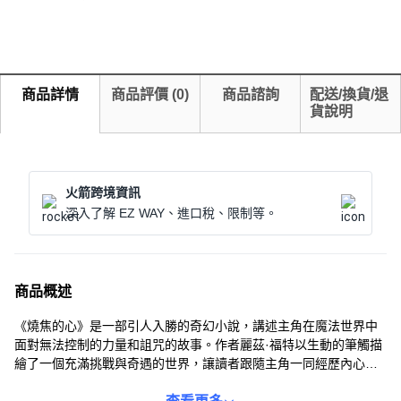
商品詳情
商品評價
(
0
)
商品諮詢
配送/換貨/退
貨說明
火箭跨境資訊
深入了解 EZ WAY、進口稅、限制等。
商品概述
《燒焦的心》是一部引人入勝的奇幻小說，講述主角在魔法世界中
面對無法控制的力量和詛咒的故事。作者麗茲·福特以生動的筆觸描
繪了一個充滿挑戰與奇遇的世界，讓讀者跟隨主角一同經歷內心的
掙扎與成長。書中情節緊湊，人物形象鮮明，充滿了情感與冒險。