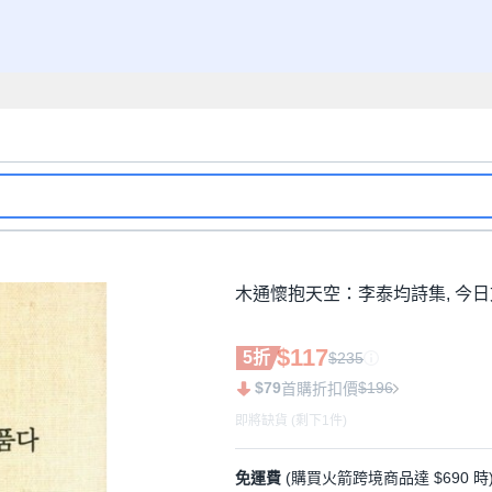
木通懷抱天空：李泰均詩集, 今日文
$117
5折
$235
$79
$196
首購折扣價
即將缺貨 (剩下1件)
免運費
(購買火箭跨境商品達 $690 時