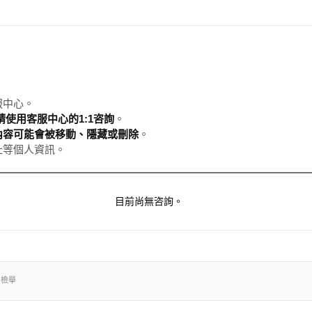
服中心。
使用客服中心的1:1咨詢
。
內容可能會被移動、隱藏或刪除
。
址等個人資訊。
目前尚無咨詢。
出檢舉