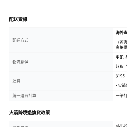
配送資訊
海外
配送方式
（顧
家提
宅配:
物流夥伴
超取: 
$195
運費
- 火
統一運費計算
一筆
火箭跨境退換貨政策
※因