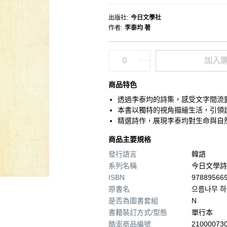
出版社
:
今日文學社
作者
:
李泰均 著
加入
商品特色
透過李泰均的詩集，感受文字間流
本書以獨特的視角描繪生活，引領
精選詩作，展現李泰均對生命與自
商品主要規格
發行語言
韓語
系列名稱
今日文學詩
ISBN
97889566
原書名
으름나무 하
是否為圖書套組
N
書籍裝訂方式/型態
單行本
酷澎商品編號
210000730