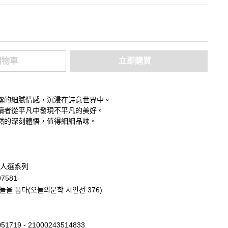
購物車
立即購買
露的細膩情感，沉浸在詩意世界中。
讀者從平凡中發現不平凡的美好。
然的深刻體悟，值得細細品味。
人選系列
97581
늘을 품다(오늘의문학 시인선 376)
51719 - 21000243514833