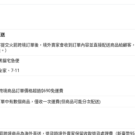
直送
客提交火箭跨境訂單後，境外賣家會收到訂單內容並直接配送商品給顧客
供。）
 黑貓宅急便
全家、7-11
箭跨境商品訂單價格超過$690免運費
訂單中有數個商品，僅收一次運費(但商品可能分次配送)
火箭跨境商品為海外直送，退貨時境外賣家保留收取退貨處理費（新臺幣9