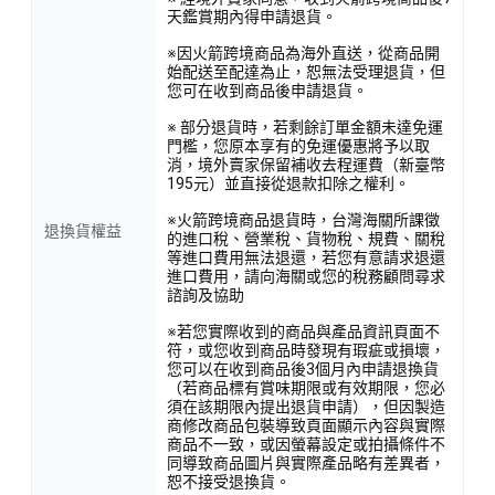
天鑑賞期內得申請退貨。
※因火箭跨境商品為海外直送，從商品開
始配送至配達為止，恕無法受理退貨，但
您可在收到商品後申請退貨。
※ 部分退貨時，若剩餘訂單金額未達免運
門檻，您原本享有的免運優惠將予以取
消，境外賣家保留補收去程運費（新臺幣
195元）並直接從退款扣除之權利。
※火箭跨境商品退貨時，台灣海關所課徵
退換貨權益
的進口稅、營業稅、貨物稅、規費、關稅
等進口費用無法退還，若您有意請求退還
進口費用，請向海關或您的稅務顧問尋求
諮詢及協助
※若您實際收到的商品與產品資訊頁面不
符，或您收到商品時發現有瑕疵或損壞，
您可以在收到商品後3個月內申請退換貨
（若商品標有賞味期限或有效期限，您必
須在該期限內提出退貨申請），但因製造
商修改商品包裝導致頁面顯示內容與實際
商品不一致，或因螢幕設定或拍攝條件不
同導致商品圖片與實際產品略有差異者，
恕不接受退換貨。