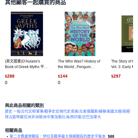
其他顧客一起購買的商品
(英文圖書)D'Aulaire's
The Who Was? History of
The Story of th
Book of Greek Myths 平裝
the World:, Penguin
Vol. 3: Early Mo
版, Delacorte Press, 英文
Workshop, 英文, 平裝版
Times:From Eliz
288
144
297
$
$
$
First to the Fort
0
0
Well-Trained M
(
1
與此商品相關的類別
歷史 一般
古代文明
軍事/戰爭史
近現代史
南美/北美
俄羅斯/蘇聯
美國
北極/南極
拜占庭帝國
亞洲
非洲
歐洲
中東
加勒比海/西印度/古巴
加拿大
相關商品
•
第二次費盧傑戰役：伊拉克戰爭最大規模戰役的歷史平裝本
$88