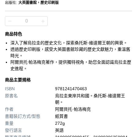
出版社
:
大英圖書館，歷史印刷版
商品特色
深入了解烏拉圭的歷史文化，探索桑托斯-維達爾王朝的興衰。
透過歷史印刷版，感受大英圖書館珍藏的歷史文獻魅力，重溫舊
時光。
阿爾貝托·帕洛梅克著作，提供獨特視角，助您全面認識烏拉圭歷
史進程。
商品主要規格
ISBN
9781241470463
原書名
烏拉圭東岸共和國。桑托斯-維達爾王
朝。
作者
阿爾貝托·帕洛梅克
書籍裝訂方式/型態
紙質書
重量
272g
發行語言
英語