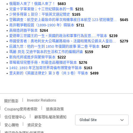
•
俄羅斯人來了！俄國人來了！
$683
•
兒童十字軍東徵；十三世紀精裝本的一集
$231
•
少勞多得第 1 部分：平裝英文速記簡史
$165
•
空難調查：航空史上最致命的單次飛機事故日本航空 123 號班機墜毀平裝本
$645
•
南非戰爭戰役圖（1899-1900 年）精裝本
$711
•
高級造詞器平裝本
$264
•
愛德華三世國王的一生。英國的政治和軍事行為反思......平裝本
$239
•
帝國受害者：奧地利女大公瑪麗路易絲、法國帕爾馬公爵夫人皇后；第一卷平裝本
$279
•
庇護九世：他的一生到 1850 年復闢的故事 第二卷 平裝本
$427
•
瑪麗·貝克·艾迪平裝本的生活和工作的編輯評論
$159
•
新烏托邦或進步與繁榮平裝本
$222
•
草莓栽培完整手冊，附最佳品種描述平裝本
$276
•
1492. 1893 年芝加哥世界哥倫布博覽會平裝本
$163
•
里夫斯的《英國法律史》第 3 卷（共 3 卷）平裝本
$499
Investor Relations
關於酷澎
Coupang使用者條款
退換貨政策
信任管理中心
顧客隱私權政策通知
Global Site
安心購物
資訊安全