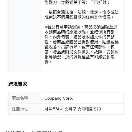
刮鬍刀、穿戴式美甲等）且已拆封；
．依照台灣法律、法規、裁定、命令或法
院判決不適用鑑賞期的任何其他情況。
※若您有意申請退貨，商品必須回復至您
收到商品時的原始狀態，並確保所有部
件、內外包裝、贈品及附加文件的完整
性。若商品或贈品已拆封使用、貼紙或標
籤脫落、吊牌拆除、或有任何部件、包
裝、贈品或附加文件遺失、故障、受到污
損等情況，您的退貨權益有可能受到影
響。
跨境賣家
廠商名稱
Coupang Corp.
註冊地址
서울특별시 송파구 송파대로 570