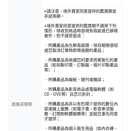
※請注意，境外賣家同意提供的鑑賞期並
非試用期。
※境外賣家同意提供的鑑賞期不適用下列
情形，除收到商品時發現有瑕疵或已損壞
者外，恕不接受退貨：
．所購產品為生鮮易腐類、保存期限很短
或您取消訂單時即將過期的產品；
．所購產品為依據您的要求而客製化的產
品（如刻製印章、訂製服、相片印製產品
等）；
．所購產品為報紙、期刊或雜誌；
．所購產品為影音商品或電腦軟體（如
CD、DVD等）且您已拆封；
．所購產品為非以有形媒介提供的數位內
退換貨限制
容或線上服務（如電子書、影音串流服
務、訂閱制軟體服務等）並經您事先同意
才提供；
．所購產品為個人衛生用品（如內衣褲、