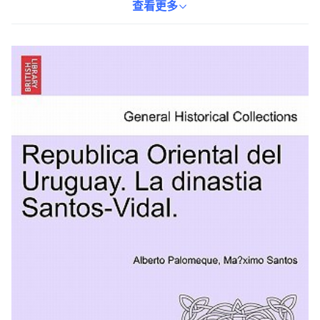
烏拉圭歷史的影響。此書為英語版本，重量為272克，ISBN為
查看更多
9781241470463，適合對烏拉圭歷史感興趣的讀者。