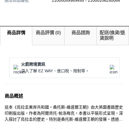
酷澎商品編號
21000059989455 - 21000206250084
商品詳情
商品評價
(
0
)
商品諮詢
配送/換貨/退
貨說明
火箭跨境資訊
深入了解 EZ WAY、進口稅、限制等。
商品概述
這本《烏拉圭東岸共和國。桑托斯-維達爾王朝》由大英圖書館歷史
印刷版出版，作者為阿爾貝托·帕洛梅克。本書以平裝形式呈現，深
入探討了烏拉圭的歷史，特別是桑托斯-維達爾王朝的發展。透過閱
讀此書，讀者可以了解該王朝的政治、經濟和社會狀況，以及其對