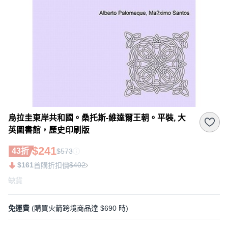
烏拉圭東岸共和國。桑托斯-維達爾王朝。平裝, 大
英圖書館，歷史印刷版
$241
43折
$573
$161
$402
首購折扣價
缺貨
免運費
(購買火箭跨境商品達 $690 時)