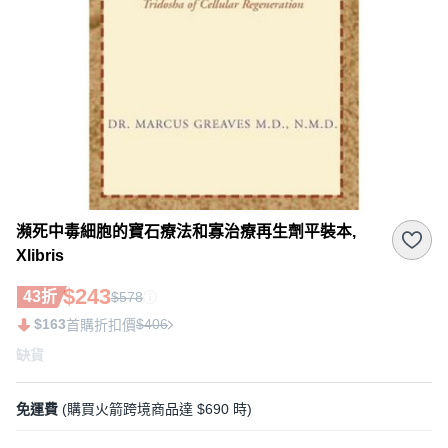
瀕死中毒細胞的寶石療法和寡治療再生劑平裝本,
Xlibris
$243
43折
$578
$163
$406
首購折扣價
缺貨
免運費
(購買火箭跨境商品達 $690 時)