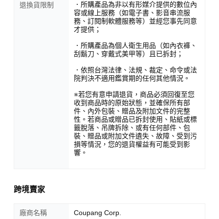
．所購產品為非以有形媒介提供的數位內
退換貨限制
容或線上服務（如電子書、影音串流服
務、訂閱制軟體服務等）並經您事先同意
才提供；
．所購產品為個人衛生用品（如內衣褲、
刮鬍刀、穿戴式美甲等）且已拆封；
．依照台灣法律、法規、裁定、命令或法
院判決不適用鑑賞期的任何其他情況。
※若您有意申請退貨，商品必須回復至您
收到商品時的原始狀態，並確保所有部
件、內外包裝、贈品及附加文件的完整
性。若商品或贈品已拆封使用、貼紙或標
籤脫落、吊牌拆除、或有任何部件、包
裝、贈品或附加文件遺失、故障、受到污
損等情況，您的退貨權益有可能受到影
響。
跨境賣家
廠商名稱
Coupang Corp.