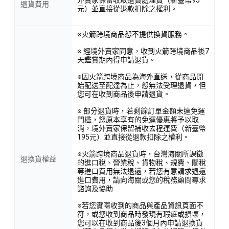
退貨費用
元）並直接從退款扣除之權利。
※火箭跨境商品恕不提供換貨服務。
※ 經境外賣家同意，收到火箭跨境商品後7
天鑑賞期內得申請退貨。
※因火箭跨境商品為海外直送，從商品開
始配送至配達為止，恕無法受理退貨，但
您可在收到商品後申請退貨。
※ 部分退貨時，若剩餘訂單金額未達免運
門檻，您原本享有的免運優惠將予以取
消，境外賣家保留補收去程運費（新臺幣
195元）並直接從退款扣除之權利。
※火箭跨境商品退貨時，台灣海關所課徵
退換貨權益
的進口稅、營業稅、貨物稅、規費、關稅
等進口費用無法退還，若您有意請求退還
進口費用，請向海關或您的稅務顧問尋求
諮詢及協助
※若您實際收到的商品與產品資訊頁面不
符，或您收到商品時發現有瑕疵或損壞，
您可以在收到商品後3個月內申請退換貨