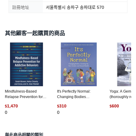
註冊地址
서울특별시 송파구 송파대로 570
其他顧客一起購買的商品
Mindfulness-Based
It's Perfectly Normal:
Yoga: A Gem f
Relapse Prevention for
Changing Bodies
(thoroughly rev
Addictive Behaviors
Growing Up Sex Gender
edition 2019)
1,470
310
600
$
$
$
Second Edition: A
and Sexual Health 平裝
Allied Publishers
0
0
Clinician's Guide 平裝版,
版, Candlewick Press
英文
(
1
)
Guilford Publications, 英
(MA), 英文
文
與此商品相關的類別