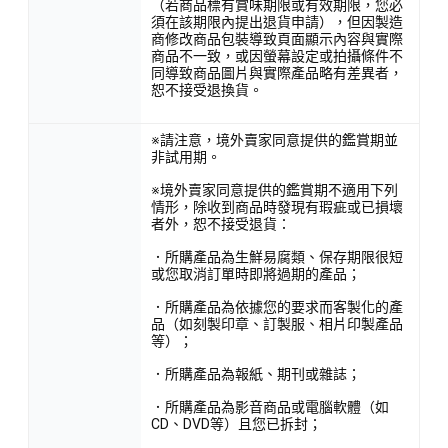
（若商品標有賞味期限或有效期限，您必
須在該期限內提出退貨申請），但因製造
商修改商品包裝導致頁面顯示內容與實際
商品不一致，或因螢幕設定或拍攝條件不
同導致商品圖片與實際產品略有差異者，
恕不接受退換貨。
※請注意，境外賣家同意提供的鑑賞期並
非試用期。
※境外賣家同意提供的鑑賞期不適用下列
情形，除收到商品時發現有瑕疵或已損壞
者外，恕不接受退貨：
．所購產品為生鮮易腐類、保存期限很短
或您取消訂單時即將過期的產品；
．所購產品為依據您的要求而客製化的產
品（如刻製印章、訂製服、相片印製產品
等）；
．所購產品為報紙、期刊或雜誌；
．所購產品為影音商品或電腦軟體（如
CD、DVD等）且您已拆封；