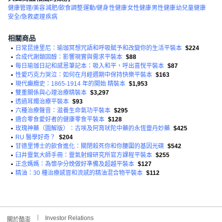
健康管理/美容
減肥/飲食調整
運動/健身
性健康
女性健康
男性健康
幼兒童健康
安全/急救處理
疾病
相關商品
•
日常昆達里尼：瑜珈冥想咒語和呼吸賦予和改變你的生活平裝本
$224
•
合成代謝類固醇：影響現實與需求平裝本
$88
•
每日瑜珈日記和感恩筆記本：吸入和平，呼出喜悅平裝本
$87
•
性愛巧克力哭泣：如何在月經週期中保持快樂平裝本
$163
•
現代癲癇史：1865-1914 年的開始 精裝本
$1,953
•
雙重關係與心理治療精裝本
$3,297
•
透過耳燭治療平裝本
$93
•
六種治療聲音：滋養生命氣功平裝本
$295
•
適合零食愛好者的健康零食平裝本
$128
•
玫瑰神藥（圖解版）：古埃及阿育吠陀中藥的永恆靈丹妙藥
$425
•
RU 醫學好奇？
$204
•
甘德里博士的飲食進化：關閉殺死你和你腰圍的基因光碟
$542
•
臼井靈氣大師手冊：靈氣射線研究所官方課程平裝本
$255
•
正念媽媽：為懷孕分娩做好準備及超越平裝本
$127
•
精油：30 種治療感冒和流感的精油混合物平裝本
$112
Investor Relations
關於酷澎