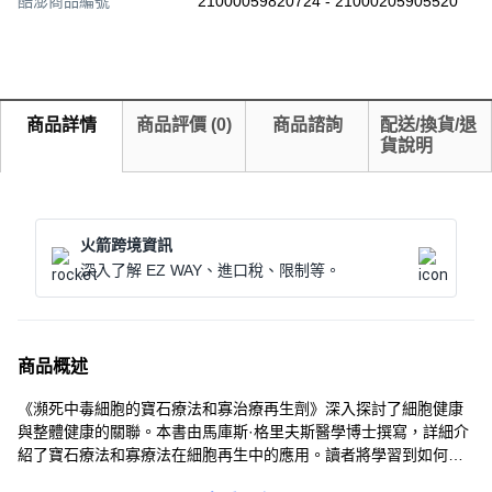
酷澎商品編號
21000059820724 - 21000205905520
商品詳情
商品評價
(
0
)
商品諮詢
配送/換貨/退
貨說明
火箭跨境資訊
深入了解 EZ WAY、進口稅、限制等。
商品概述
《瀕死中毒細胞的寶石療法和寡治療再生劑》深入探討了細胞健康
與整體健康的關聯。本書由馬庫斯·格里夫斯醫學博士撰寫，詳細介
紹了寶石療法和寡療法在細胞再生中的應用。讀者將學習到如何通
過這些療法來改善細胞功能，從而提升身體的自癒能力。書中內容