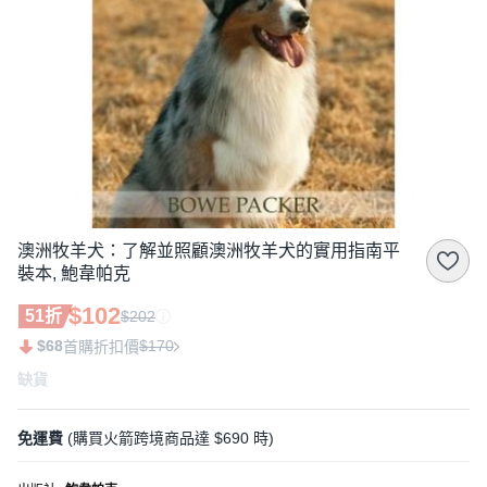
澳洲牧羊犬：了解並照顧澳洲牧羊犬的實用指南平
裝本, 鮑韋帕克
$102
51折
$202
$68
$170
首購折扣價
缺貨
免運費
(購買火箭跨境商品達 $690 時)