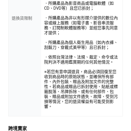
．所購產品為影音商品或電腦軟體（如
CD、DVD等）且您已拆封；
．所購產品為非以有形媒介提供的數位內
退換貨限制
容或線上服務（如電子書、影音串流服
務、訂閱制軟體服務等）並經您事先同意
才提供；
．所購產品為個人衛生用品（如內衣褲、
刮鬍刀、穿戴式美甲等）且已拆封；
．依照台灣法律、法規、裁定、命令或法
院判決不適用鑑賞期的任何其他情況。
※若您有意申請退貨，商品必須回復至您
收到商品時的原始狀態，並確保所有部
件、內外包裝、贈品及附加文件的完整
性。若商品或贈品已拆封使用、貼紙或標
籤脫落、吊牌拆除、或有任何部件、包
裝、贈品或附加文件遺失、故障、受到污
損等情況，您的退貨權益有可能受到影
響。
跨境賣家