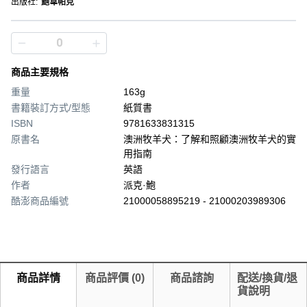
出版社
:
鮑韋帕克
商品主要規格
重量
163g
書籍裝訂方式/型態
紙質書
ISBN
9781633831315
原書名
澳洲牧羊犬：了解和照顧澳洲牧羊犬的實
用指南
發行語言
英語
作者
派克·鮑
酷澎商品編號
21000058895219 - 21000203989306
商品詳情
商品評價
(
0
)
商品諮詢
配送/換貨/退
貨說明