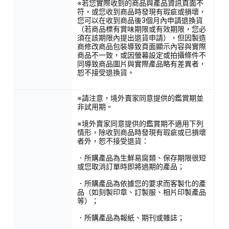
※若您實際收到的商品與產品資訊頁面不
符，或您收到商品時發現有瑕疵或損壞，
您可以在收到商品後3個月內申請退換貨
（若商品標有賞味期限或有效期限，您必
須在該期限內提出退貨申請），但因製造
商修改商品包裝導致頁面顯示內容與實際
商品不一致，或因螢幕設定或拍攝條件不
同導致商品圖片與實際產品略有差異者，
恕不接受退換貨。
※請注意，境外賣家同意提供的鑑賞期並
非試用期。
※境外賣家同意提供的鑑賞期不適用下列
情形，除收到商品時發現有瑕疵或已損壞
者外，恕不接受退貨：
．所購產品為生鮮易腐類、保存期限很短
或您取消訂單時即將過期的產品；
．所購產品為依據您的要求而客製化的產
品（如刻製印章、訂製服、相片印製產品
等）；
．所購產品為報紙、期刊或雜誌；