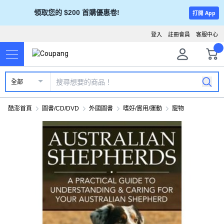
領取您的 $200 首購優惠卷!
打開 App
登入
註冊會員
客服中心
全部
酷澎首頁
圖書/CD/DVD
外國圖書
嗜好/實用/運動
寵物