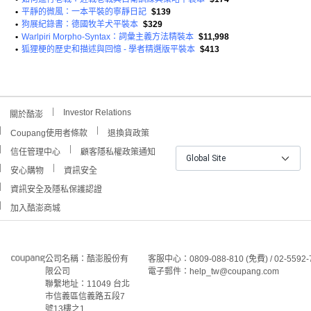
•
平靜的微風：一本平裝的寧靜日記
$139
•
狗展紀錄書：德國牧羊犬平裝本
$329
•
Warlpiri Morpho-Syntax：詞彙主義方法精裝本
$11,998
•
狐狸梗的歷史和描述與回憶 - 學者精選版平裝本
$413
Investor Relations
關於酷澎
Coupang使用者條款
退換貨政策
信任管理中心
顧客隱私權政策通知
Global Site
安心購物
資訊安全
資訊安全及隱私保護認證
加入酷澎商城
公司名稱：酷澎股份有
客服中心：0809-088-810 (免費) / 02-5592-
限公司
電子郵件：help_tw@coupang.com
聯繫地址：11049 台北
市信義區信義路五段7
號13樓之1