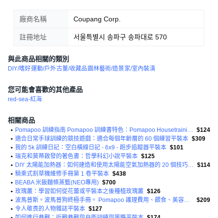
廠商名稱
Coupang Corp.
註冊地址
서울특별시 송파구 송파대로 570
與此商品相關的類別
DIY/嗜好
運動/戶外
古董/收藏品
園林藝術/造景
家/室內裝潢
您可能會喜歡的其他產品
red-sea-紅海
相關商品
•
Pomapoo 訓練指南 Pomapoo 訓練書特色：Pomapoo Housetraining 服從訓練敏捷...
$124
•
適合日常手球訓練的競技遊戲：適合每個年齡層的 60 個練習平裝本
$309
•
我的 5k 訓練日記：空白橫線日記 - 6x9 - 跑步追蹤器平裝本
$101
•
瑞克和莫蒂啟發的著色書：哲學科幻小說平裝本
$125
•
DIY 太陽能加熱器：如何建造和使用太陽能空氣加熱器的 20 個技巧：（發電）平裝本
$114
•
騎乘式割草機維修手冊第 1 卷平裝本
$438
•
BEABA 米飯麵條蒸籃(NEO專用)
$700
•
玫瑰叢：學習如何從花蕾或平裝本之後種植玫瑰叢
$126
•
波馬普斯。波馬普狗終極手冊。 Pomapoo 護理費用、餵食、美容、健康和培訓書籍。平裝
$209
•
令人敬畏的人物雜誌平裝本
$127
•
如何進行巷戰：近戰巷戰與自衛訓練與策略平裝本
$174