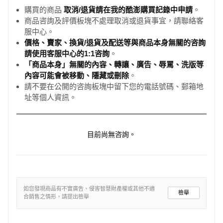
購買的商品
取消/退貨請在我的酷澎購買記錄中申請
。
商品咨詢及評價板塊不處理取消或退貨事宜，請聯絡客
服中心。
價格、賣家、換貨/退貨及配送等與商品本身無關的咨詢
請使用客服中心的1:1咨詢
。
「商品本身」無關的內容、轉讓、廣告、辱罵、洗版等
內容可能會被移動、隱藏或刪除
。
請不要在公開的咨詢板塊中留下您的電話號碼、郵箱地
址等個人資訊。
目前尚無咨詢。
如您發現商品有不實廣告、侵害智慧財產權或其他不適
檢舉
合銷售之情形，請提出檢舉