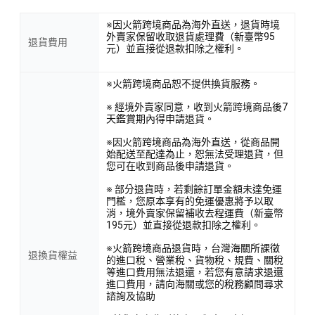
※因火箭跨境商品為海外直送，退貨時境
外賣家保留收取退貨處理費（新臺幣95
退貨費用
元）並直接從退款扣除之權利。
※火箭跨境商品恕不提供換貨服務。
※ 經境外賣家同意，收到火箭跨境商品後7
天鑑賞期內得申請退貨。
※因火箭跨境商品為海外直送，從商品開
始配送至配達為止，恕無法受理退貨，但
您可在收到商品後申請退貨。
※ 部分退貨時，若剩餘訂單金額未達免運
門檻，您原本享有的免運優惠將予以取
消，境外賣家保留補收去程運費（新臺幣
195元）並直接從退款扣除之權利。
※火箭跨境商品退貨時，台灣海關所課徵
退換貨權益
的進口稅、營業稅、貨物稅、規費、關稅
等進口費用無法退還，若您有意請求退還
進口費用，請向海關或您的稅務顧問尋求
諮詢及協助