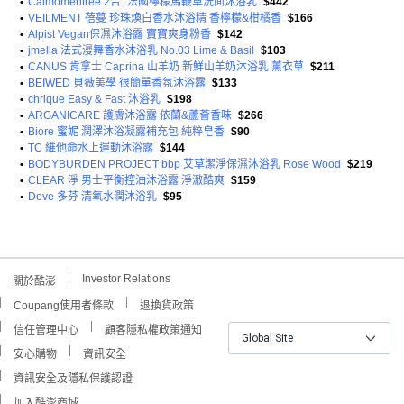
•
Calmomentree 2合1法國檸檬馬鞭草洗面沐浴乳
$442
•
VEILMENT 蓓蔓 珍珠煥白香水沐浴精 香檸檬&柑橘香
$166
•
Alpist Vegan保濕沐浴露 寶寶爽身粉香
$142
•
jmella 法式漫舞香水沐浴乳 No.03 Lime & Basil
$103
•
CANUS 肯拿士 Caprina 山羊奶 新鮮山羊奶沐浴乳 薰衣草
$211
•
BEIWED 貝薇美學 很簡單香氛沐浴露
$133
•
chrique Easy & Fast 沐浴乳
$198
•
ARGANICARE 護膚沐浴露 依蘭&蘆薈香味
$266
•
Biore 蜜妮 潤澤沐浴凝露補充包 純粹皂香
$90
•
TC 維他命水上運動沐浴露
$144
•
BODYBURDEN PROJECT bbp 艾草潔淨保濕沐浴乳 Rose Wood
$219
•
CLEAR 淨 男士平衡控油沐浴露 淨澈酷爽
$159
•
Dove 多芬 清氧水潤沐浴乳
$95
Investor Relations
關於酷澎
Coupang使用者條款
退換貨政策
信任管理中心
顧客隱私權政策通知
Global Site
安心購物
資訊安全
資訊安全及隱私保護認證
加入酷澎商城