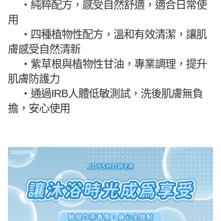
・
純粹配方，感受自然舒適，適合日常使
用
・
四種植物性配方，溫和有效清潔，讓肌
膚感受自然清新
・
紫草根與植物性甘油，專業調理，提升
肌膚防護力
・
通過IRB人體低敏測試，洗後肌膚無負
擔，安心使用