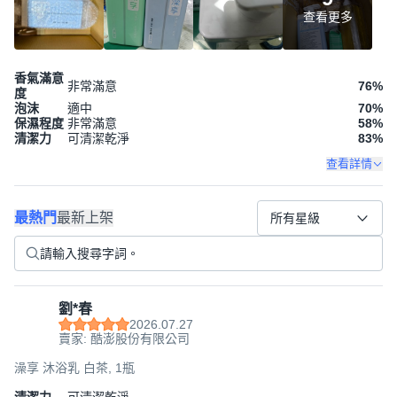
查看更多
香氣滿意
非常滿意
76
%
度
泡沫
適中
70
%
保濕程度
非常滿意
58
%
清潔力
可清潔乾淨
83
%
查看詳情
最熱門
最新上架
所有星級
劉*春
2026.07.27
賣家: 酷澎股份有限公司
澡享 沐浴乳 白茶, 1瓶