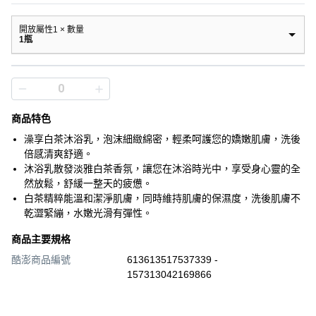
開放屬性1 × 數量
1瓶
商品特色
澡享白茶沐浴乳，泡沫細緻綿密，輕柔呵護您的嬌嫩肌膚，洗後
倍感清爽舒適。
沐浴乳散發淡雅白茶香氛，讓您在沐浴時光中，享受身心靈的全
然放鬆，舒緩一整天的疲憊。
白茶精粹能溫和潔淨肌膚，同時維持肌膚的保濕度，洗後肌膚不
乾澀緊繃，水嫩光滑有彈性。
商品主要規格
酷澎商品編號
613613517537339 -
157313042169866