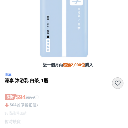
近一個月內
超過2,000位
購入
澡享
澡享 沐浴乳 白茶, 1瓶
$94
6折
$158
$64
首購折扣價
$3 酷澎幣回饋
暫時缺貨