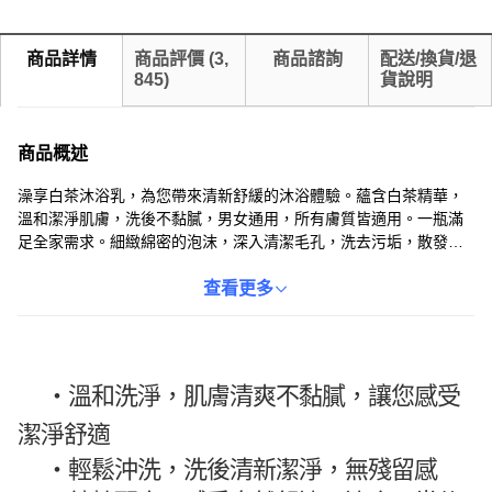
商品詳情
商品評價
(
3,
商品諮詢
配送/換貨/退
845
)
貨說明
商品概述
澡享白茶沐浴乳，為您帶來清新舒緩的沐浴體驗。蘊含白茶精華，
溫和潔淨肌膚，洗後不黏膩，男女通用，所有膚質皆適用。一瓶滿
足全家需求。細緻綿密的泡沫，深入清潔毛孔，洗去污垢，散發淡
淡白茶香氣，沐浴時光更加放鬆享受，讓您身心煥然一新。
查看更多
・溫和洗淨，肌膚清爽不黏膩，讓您感受
潔淨舒適
・
輕鬆沖洗，洗後清新潔淨，無殘留感