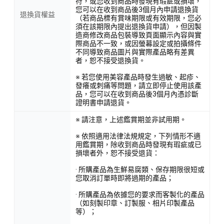
符，或您收到商品時發現有瑕疵或損壞，
您可以在收到商品後3個月內申請退換貨
退換貨權益
（若商品標有賞味期限或有效期限，您必
須在該期限內提出退換貨申請），但因製
造商修改商品包裝導致頁面顯示內容與實
際商品不一致，或因螢幕設定或拍攝條件
不同導致商品圖片與實際產品略有差異
者，恕不接受退換貨。
※ 若您使用美容產品時發生過敏、起疹、
發癢或刺痛等問題，請立即停止使用該產
品，您可以在收到商品後3個月內憑診斷
證明書申請退貨。
※ 請注意，上述鑑賞期並非試用期。
※ 依照適用法律法規規定，下列情形不適
用鑑賞期，除收到商品時發現有瑕疵或已
損壞者外，恕不接受退貨：
· 所購產品為生鮮易腐類、保存期限很短或
您取消訂單時即將過期的產品；
· 所購產品為依據您的要求而客製化的產品
（如刻製印章、訂製服、相片印製產品
等）；