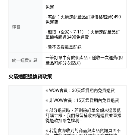
免運
- 宅配：火箭速配產品訂單價格超過$490
免運費
運費
- 超取（全家、7-11）：火箭速配產品訂
單價格超過$490免運費
- 暫不支援離島配送
一筆訂單中有數個產品，僅收一次運費(但
統一運費計算
產品可能分次配送)
火箭速配退換貨政策
※ WOW會員：30天鑑賞期內免費退貨
※ 非WOW會員：15天鑑賞期內免費退貨
※ 部分退貨時，若剩餘訂單金額未達最低
訂購金額，我們保留補收去程運費並直接
從退款扣除之權利。
※ 若您實際收到的商品與產品資訊頁面不