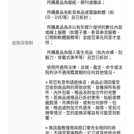
· 所購產品為報紙、期刊或雜誌；
· 所購產品為影音商品或電腦軟體（如
CD、DVD等）且已拆封；
· 所購產品為非以有形媒介提供的數位內容
或線上服務（如電子書、影音串流服務、
訂閱制軟體服務等）並經您事先同意才提
供；
退換貨限制
· 所購產品為個人衛生用品（如內衣褲、刮
鬍刀、穿戴式美甲等）且您已拆封；
· 依照所適用法律、法規、裁定、命令或法
院判決不適用鑑賞期的任何其他情況。
※ 若您有意申請退換貨，商品必須回復至
您收到商品時的原始狀態，並確保所有部
件、內外包裝、贈品及附加文件的完整
性。若商品或贈品已拆封使用、貼紙或標
籤脫落、吊牌拆除、或有任何部件、包
裝、贈品或附加文件遺失、故障、受到污
損等情況，您的退換貨權益有可能受到影
響。
※ 換貨服務僅限與原訂單完全相同的商
品，不接受更換顏色、尺寸或其他商品規