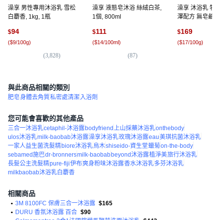
澡享 男性專用沐浴乳 雪松
澡享 液態皂沐浴 絲絨白茶,
澡享 沐浴乳 牡
白麝香, 1kg, 1瓶
1個, 800ml
澤配方 無皂鹼無添
1瓶
94
111
169
$
$
$
(
$9/100g
)
(
$14/100ml
)
(
$17/100g
)
(
3,828
)
(
87
)
(
2,
與此商品相關的類別
肥皂
身體去角質
私密處清潔
入浴劑
您可能會喜歡的其他產品
三合一沐浴乳
cetaphil-沐浴露
bodyfriend
上山採藥沐浴乳
onthebody
ulos沐浴乳
milk-baobab沐浴露
澡享沐浴乳
玫瑰沐浴露
eau
美琪抗菌沐浴乳
一家人益生菌洗髮精
biore沐浴乳
烏木
shiseido-資生堂
蠟菊
on-the-body
sebamed施巴
dr-bronners
milk-baobab
beyond沐浴露
植淨美
旅行沐浴乳
長髮公主洗髮精
pure-fiji
伊布
爽身粉味沐浴露
香水沐浴乳
多芬沐浴乳
milkbaobab沐浴乳白麝香
相關商品
•
3M 8100FC 保膚三合一沐浴露
$165
•
DURU 香氛沐浴露 百合
$90