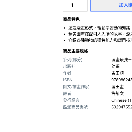
加入
商品特色
透過漫畫形式，輕鬆學習動物知識
精美圖畫搭配引人入勝的故事，深
介紹各種動物的獨特能力和戰鬥技
商品主要規格
系列(部分)
漫畫最強王
出版社
幼福
作者
吉田順
ISBN
97898624
圖文/插畫作家
漫田畫
譯者
許郁文
發行語言
Chinese (Tr
酷澎商品編號
592947552