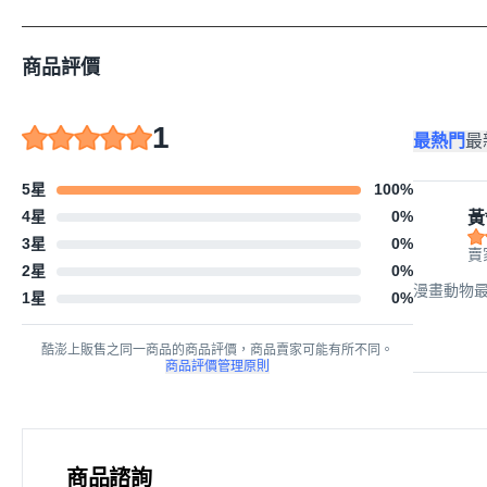
商品評價
1
最熱門
最
5星
100
%
4星
0
%
黃
3星
0
%
賣
2星
0
%
漫畫動物最強
1星
0
%
酷澎上販售之同一商品的商品評價，商品賣家可能有所不同。
商品評價管理原則
商品諮詢