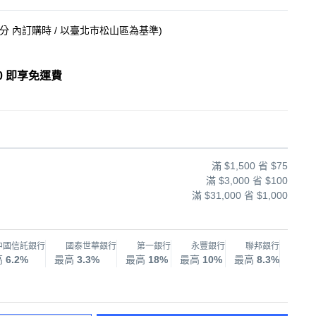
5分
內訂購時
/ 以臺北市松山區為基準
)
0 即享免運費
滿 $1,500 省 $75
滿 $3,000 省 $100
滿 $31,000 省 $1,000
中國信託銀行
國泰世華銀行
第一銀行
永豐銀行
聯邦銀行
兆
高
6.2%
最高
3.3%
最高
18%
最高
10%
最高
8.3%
最高