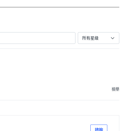
所有星級
檢舉
諮詢