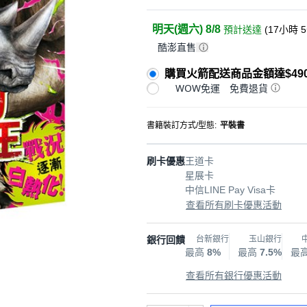
明天(週六) 8/8
預計送達
(
17小時 
酷澎直售
購買火箭配送商品金額達$49
WOW免運
免費退貨
書籍裝訂方式/型態
:
平裝書
刷卡優惠
王道卡
星展卡
中信LINE Pay Visa卡
查看所有刷卡優惠活動
銀行回饋
台新銀行
玉山銀行
最高
8%
最高
7.5%
最
查看所有銀行優惠活動