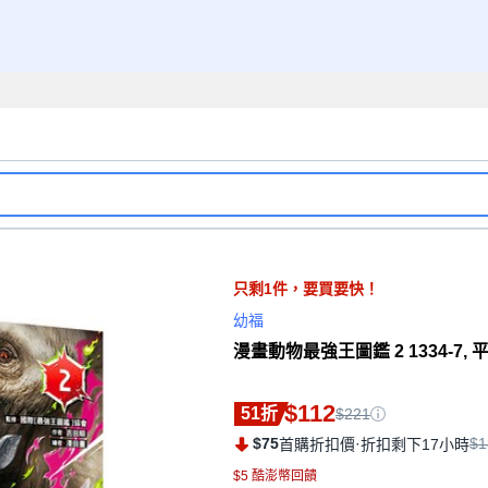
只剩
1
件，
要買要快！
幼福
漫畫動物最強王圖鑑 2 1334-7, 
$112
51折
$221
$75
·
$1
首購折扣價
折扣剩下17小時
$5 酷澎幣回饋