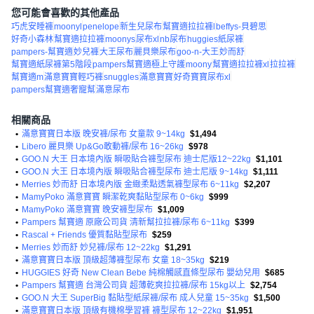
您可能會喜歡的其他產品
巧虎安睡褲
moonyl
penelope
新生兒尿布
幫寶適拉拉褲l
beffys-貝碧思
好奇小森林
幫寶適拉拉褲
moonys
尿布xl
nb尿布
huggies紙尿褲
pampers-幫寶適
妙兒褲
大王尿布
麗貝樂尿布
goo-n-大王
妙而舒
幫寶適紙尿褲第5階段
pampers幫寶適極上守護
moony
幫寶適拉拉褲xl
拉拉褲
幫寶適m
滿意寶寶輕巧褲
snuggles
滿意寶寶
好奇寶寶尿布xl
pampers幫寶適奢寵幫
滿意尿布
相關商品
•
滿意寶寶日本版 晚安褲/尿布 女童款 9~14kg
$1,494
•
Libero 麗貝樂 Up&Go敢動褲/尿布 16~26kg
$978
•
GOO.N 大王 日本境內版 瞬吸貼合褲型尿布 迪士尼版12~22kg
$1,101
•
GOO.N 大王 日本境內版 瞬吸貼合褲型尿布 迪士尼版 9~14kg
$1,111
•
Merries 妙而舒 日本境內版 金緻柔點透氣褲型尿布 6~11kg
$2,207
•
MamyPoko 滿意寶寶 瞬潔乾爽黏貼型尿布 0~6kg
$999
•
MamyPoko 滿意寶寶 晚安褲型尿布
$1,009
•
Pampers 幫寶適 原廠公司貨 清新幫拉拉褲/尿布 6~11kg
$399
•
Rascal + Friends 優質黏貼型尿布
$259
•
Merries 妙而舒 妙兒褲/尿布 12~22kg
$1,291
•
滿意寶寶日本版 頂級超薄褲型尿布 女童 18~35kg
$219
•
HUGGIES 好奇 New Clean Bebe 純棉觸感直條型尿布 嬰幼兒用
$685
•
Pampers 幫寶適 台灣公司貨 超薄乾爽拉拉褲/尿布 15kg以上
$2,754
•
GOO.N 大王 SuperBig 黏貼型紙尿褲/尿布 成人兒童 15~35kg
$1,500
•
滿意寶寶日本版 頂級有機棉學習褲 褲型尿布 12~22kg
$1,951