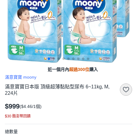
近一個月內
超過300位
購入
滿意寶寶 moony
滿意寶寶日本版 頂級超薄黏貼型尿布 6~11kg, M,
224片
$999
($4.46/1個)
$30 酷澎幣回饋
總數量