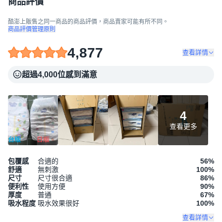
商品評價
酷澎上販售之同一商品的商品評價，商品賣家可能有所不同。
商品評價管理原則
4,877
查看詳情
超過4,000位感到滿意
4
查看更多
包覆感
合適的
56
%
舒適
無刺激
100
%
尺寸
尺寸很合適
86
%
便利性
使用方便
90
%
厚度
普通
67
%
吸水程度
吸水效果很好
100
%
查看詳情