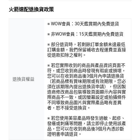
火箭速配退換貨政策
※ WOW會員：30天鑑賞期內免費退貨
※ 非WOW會員：15天鑑賞期內免費退貨
※ 部分退貨時，若剩餘訂單金額未達最低
訂購金額，我們保留補收去程運費並直接
從退款扣除之權利。
※ 若您實際收到的商品與產品資訊頁面不
符，或您收到商品時發現有瑕疵或損壞，
您可以在收到商品後3個月內申請退換貨
退換貨權益
（若商品標有賞味期限或有效期限，您必
須在該期限內提出退換貨申請），但因製
造商修改商品包裝導致頁面顯示內容與實
際商品不一致，或因螢幕設定或拍攝條件
不同導致商品圖片與實際產品略有差異
者，恕不接受退換貨。
※ 若您使用美容產品時發生過敏、起疹、
發癢或刺痛等問題，請立即停止使用該產
品，您可以在收到商品後3個月內憑診斷
證明書申請退貨。