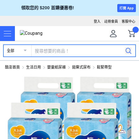
領取您的 $200 首購優惠卷!
打開 App
登入
註冊會員
客服中心
全部
酷澎首頁
生活日用
嬰童紙尿褲
拋棄式尿布
鬆緊帶型