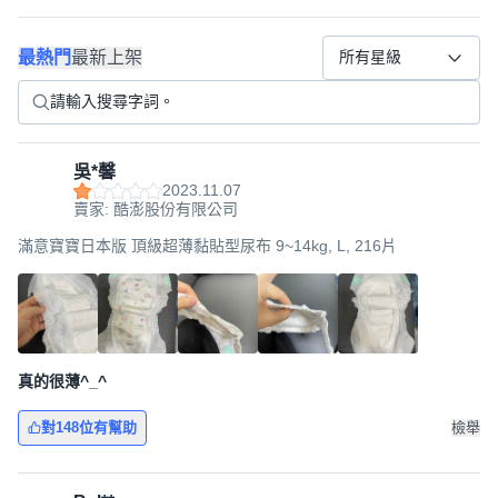
最熱門
最新上架
所有星級
吳*馨
2023.11.07
賣家: 酷澎股份有限公司
滿意寶寶日本版 頂級超薄黏貼型尿布 9~14kg, L, 216片
真的很薄^_^
對148位有幫助
檢舉