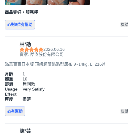
商品完好，服務棒
對9位有幫助
檢舉
林*劭
2026.06.16
賣家: 酷澎股份有限公司
滿意寶寶日本版 頂級超薄黏貼型尿布 9~14kg, L, 216片
月齡
1
體重
10
舒適
無刺激
Usage
Very Satisfy
Effect
厚度
很薄
有幫助
檢舉
陳*芸