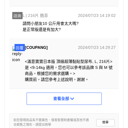
L | 216片 酷澎
2024/07/23 14:19:02
諮詢
請問小朋友10 公斤用會太大嗎?

是正常版還是有加大?
[COUPANG]
2024/07/23 14:29:27
回覆
<滿意寶寶日本版 頂級超薄黏貼型尿布, L, 216片>
是 <9-14kg 適用，您也可以參考該品牌 S 與 M 號
商品，根據您的需求選購。>
購買前，請您參考上述說明，謝謝。
查看全部
如您發現商品有不實廣告、侵害智慧財產權或其他不適
檢舉
合銷售之情形，請提出檢舉