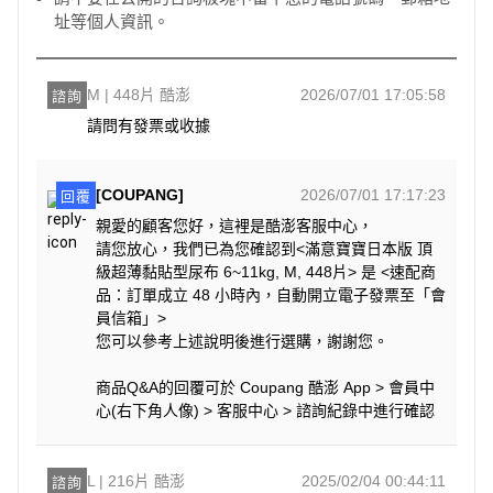
址等個人資訊。
M | 448片 酷澎
2026/07/01 17:05:58
諮詢
請問有發票或收據
[COUPANG]
2026/07/01 17:17:23
回覆
親愛的顧客您好，這裡是酷澎客服中心，
請您放心，我們已為您確認到<滿意寶寶日本版 頂
級超薄黏貼型尿布 6~11kg, M, 448片> 是 <速配商
品：訂單成立 48 小時內，自動開立電子發票至「會
員信箱」>
您可以參考上述說明後進行選購，謝謝您。
商品Q&A的回覆可於 Coupang 酷澎 App > 會員中
心(右下角人像) > 客服中心 > 諮詢紀錄中進行確認
L | 216片 酷澎
2025/02/04 00:44:11
諮詢