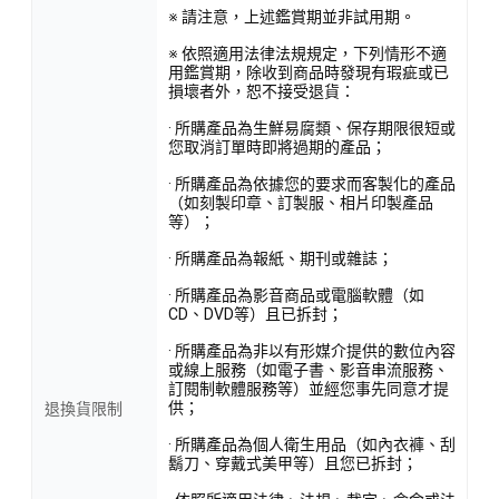
※ 請注意，上述鑑賞期並非試用期。
※ 依照適用法律法規規定，下列情形不適
用鑑賞期，除收到商品時發現有瑕疵或已
損壞者外，恕不接受退貨：
· 所購產品為生鮮易腐類、保存期限很短或
您取消訂單時即將過期的產品；
· 所購產品為依據您的要求而客製化的產品
（如刻製印章、訂製服、相片印製產品
等）；
· 所購產品為報紙、期刊或雜誌；
· 所購產品為影音商品或電腦軟體（如
CD、DVD等）且已拆封；
· 所購產品為非以有形媒介提供的數位內容
或線上服務（如電子書、影音串流服務、
訂閱制軟體服務等）並經您事先同意才提
供；
退換貨限制
· 所購產品為個人衛生用品（如內衣褲、刮
鬍刀、穿戴式美甲等）且您已拆封；