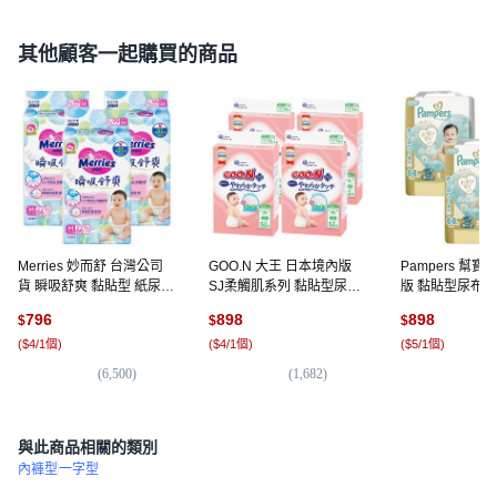
其他顧客一起購買的商品
Merries 妙而舒 台灣公司
GOO.N 大王 日本境內版
Pampers 幫寶
貨 瞬吸舒爽 黏貼型 紙尿
SJ柔觸肌系列 黏貼型尿布
版 黏貼型尿布, S
褲, M, 198片
6~11kg, 208片, M
796
898
898
$
$
$
(
$4/1個
)
(
$4/1個
)
(
$5/1個
)
(
6,500
)
(
1,682
)
(
18
與此商品相關的類別
內褲型
一字型