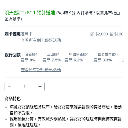
明天(週二) 8/11
預計送達
(
8小時 9分
內訂購時
/ 以臺北市松山
區為基準
)
刷卡優惠
滙豐卡
滿 $2,000 省 $100
查看所有刷卡優惠活動
銀行回饋
台新銀行
玉山銀行
中國信託銀行
國泰世華銀行
最高
8%
最高
7.5%
最高
6.2%
最高
3.3%
最
查看所有銀行優惠活動
商品特色
滿意寶寶頂級超薄尿布，給寶寶帶來輕柔舒適的穿著體驗，活動
自如不受限。
採用透氣材質，有效減少悶熱感，讓寶寶的屁屁時刻保持乾爽舒
適，遠離紅屁屁。