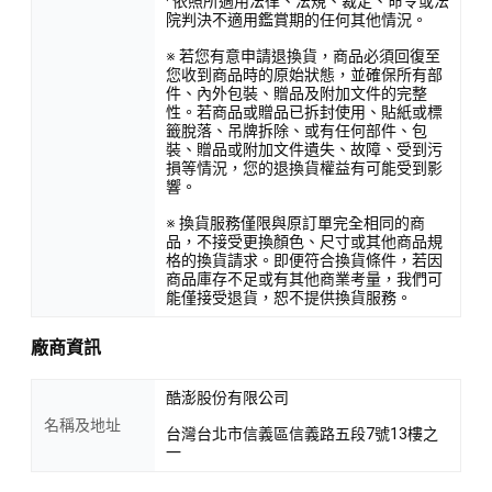
· 依照所適用法律、法規、裁定、命令或法
院判決不適用鑑賞期的任何其他情況。
※ 若您有意申請退換貨，商品必須回復至
您收到商品時的原始狀態，並確保所有部
件、內外包裝、贈品及附加文件的完整
性。若商品或贈品已拆封使用、貼紙或標
籤脫落、吊牌拆除、或有任何部件、包
裝、贈品或附加文件遺失、故障、受到污
損等情況，您的退換貨權益有可能受到影
響。
※ 換貨服務僅限與原訂單完全相同的商
品，不接受更換顏色、尺寸或其他商品規
格的換貨請求。即便符合換貨條件，若因
商品庫存不足或有其他商業考量，我們可
能僅接受退貨，恕不提供換貨服務。
廠商資訊
酷澎股份有限公司
名稱及地址
台灣台北市信義區信義路五段7號13樓之
一