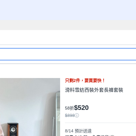
只剩
2
件，
要買要快！
滑料雪紡西裝外套長褲套裝
$520
58折
$898
8/14
預計送達