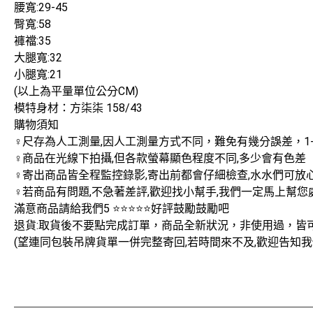
腰寬:29-45
臀寬:58
褲襠:35
大腿寬:32
小腿寬:21
(以上為平量單位公分CM)
模特身材：方柒柒 158/43
購物須知
‍♀️尺存為人工測量,因人工測量方式不同，難免有幾分誤差，1
‍♀️商品在光線下拍攝,但各款螢幕顯色程度不同,多少會有色差
‍♀️寄出商品皆全程監控錄影,寄出前都會仔細檢查,水水們可
‍♀️若商品有問題,不急著差評,歡迎找小幫手,我們一定馬上幫您
滿意商品請給我們5 ⭐⭐⭐⭐⭐好評鼓勵鼓勵吧
退貨:取貨後不要點完成訂單，商品全新狀況，非使用過，皆
(望連同包裝吊牌貨單一併完整寄回,若時間來不及,歡迎告知我