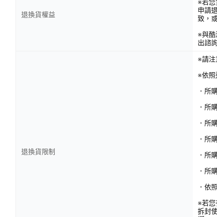
※若
申請
退換貨權益
致，
※與
出諮
※請
※依
．所
．所
．所
．所購
退換貨限制
．所
．所
．依
※若
拆封