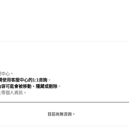
服中心。
使用客服中心的1:1咨詢
。
內容可能會被移動、隱藏或刪除
。
址等個人資訊。
目前尚無咨詢。