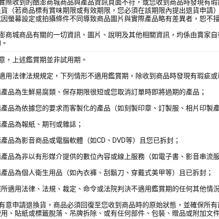
您實際收到的酷澎商城商品與產品資訊頁面不符，或您收到商品時發現有瑕
退貨（若商品標有賞味期限或有效期限，您必須在該期限內提出退貨申請
或因螢幕設定或拍攝條件不同導致商品圖片與實際產品略有差異者，恕不
酷澎商城商品有關的一切資訊、圖片、說明及其他相關資訊，均係由賣家自
詢。
注意，上述鑑賞期並非試用期。
照適用法律法規規定，下列情形不適用鑑賞期，除收到商品時發現有瑕疵或
購產品為生鮮易腐類、保存期限很短或您取消訂單時即將過期的產品；
購產品為依據您的要求而客製化的產品（如刻製印章、訂製服、相片印製
購產品為報紙、期刊或雜誌；
產品為影音商品或電腦軟體（如CD、DVD等）且您已拆封；
購產品為非以有形媒介提供的數位內容或線上服務（如電子書、影音串流
購產品為個人衛生用品（如內衣褲、刮鬍刀、穿戴式美甲等）且已拆封；
照所適用法律、法規、裁定、命令或法院判決不適用鑑賞期的任何其他情
您有意申請退換貨，商品必須回復至您收到商品時的原始狀態，並確保所有
使用、貼紙或標籤脫落、吊牌拆除、或有任何部件、包裝、贈品或附加文