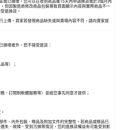
疵或已損壞，您可以在收到商品後15天內申請換貨或於3個月內
），但因製造商修改商品包裝導致頁面顯示內容與實際商品不一
接受退換貨。
行上傳。買家若發現商品缺失或與賣場內容不符，請向賣家提
已損壞者外，恕不接受退貨：
產品等）；
服務、訂閱制軟體服務等）並經您事先同意才提供；
況。
部件、內外包裝、贈品及附加文件的完整性。若商品或贈品已
件遺失、故障、受到污損等情況，您的退換貨權益有可能受到影