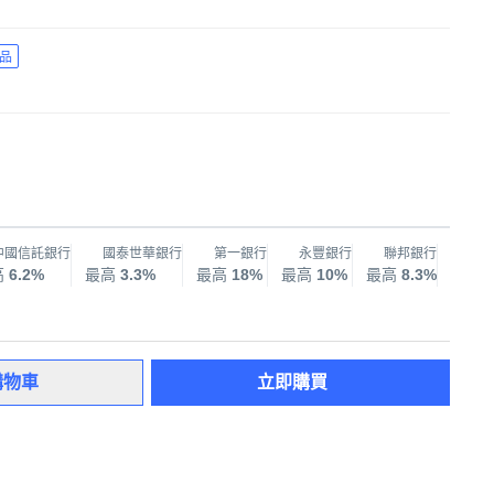
品
中國信託銀行
國泰世華銀行
第一銀行
永豐銀行
聯邦銀行
兆
高
6.2%
最高
3.3%
最高
18%
最高
10%
最高
8.3%
最高
購物車
立即購買