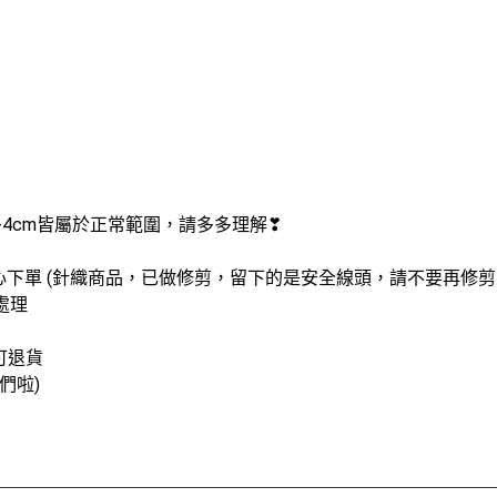
-4cm皆屬於正常範圍，請多多理解❣
放心下單 (針織商品，已做修剪，留下的是安全線頭，請不要再修剪
處理
可退貨
們啦)