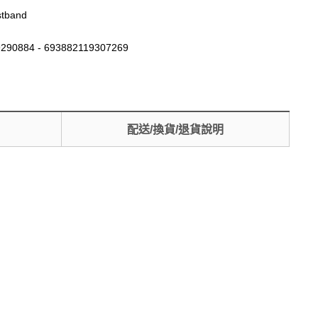
stband
290884 - 693882119307269
配送/換貨/退貨說明