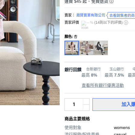
運費 $45 起
･
免費退貨
賣家：
瀚賢實業有限公司
去看銷售者的商
賣家評價
-- %
(
14則以下的評價
)
顏色
:
杏
銀行回饋
台新銀行
玉山銀行
最高
8%
最高
7.5%
最
查看所有銀行優惠活動
加入
商品主要規格
使用對象
womens
流行服飾/配件風格
casual