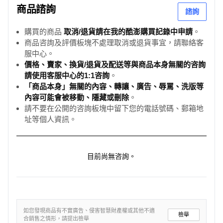
商品諮詢
諮詢
購買的商品
取消/退貨請在我的酷澎購買記錄中申請
。
商品咨詢及評價板塊不處理取消或退貨事宜，請聯絡客
服中心。
價格、賣家、換貨/退貨及配送等與商品本身無關的咨詢
請使用客服中心的1:1咨詢
。
「商品本身」無關的內容、轉讓、廣告、辱罵、洗版等
內容可能會被移動、隱藏或刪除
。
請不要在公開的咨詢板塊中留下您的電話號碼、郵箱地
址等個人資訊。
目前尚無咨詢。
如您發現商品有不實廣告、侵害智慧財產權或其他不適
檢舉
合銷售之情形，請提出檢舉