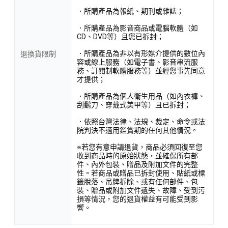
．所購產品為報紙、期刊或雜誌；
．所購產品為影音商品或電腦軟體（如
CD、DVD等）且您已拆封；
．所購產品為非以有形媒介提供的數位內
退換貨限制
容或線上服務（如電子書、影音串流服
務、訂閱制軟體服務等）並經您事先同意
才提供；
．所購產品為個人衛生用品（如內衣褲、
刮鬍刀、穿戴式美甲等）且已拆封；
．依照台灣法律、法規、裁定、命令或法
院判決不適用鑑賞期的任何其他情況。
※若您有意申請退貨，商品必須回復至您
收到商品時的原始狀態，並確保所有部
件、內外包裝、贈品及附加文件的完整
性。若商品或贈品已拆封使用、貼紙或標
籤脫落、吊牌拆除、或有任何部件、包
裝、贈品或附加文件遺失、故障、受到污
損等情況，您的退貨權益有可能受到影
響。