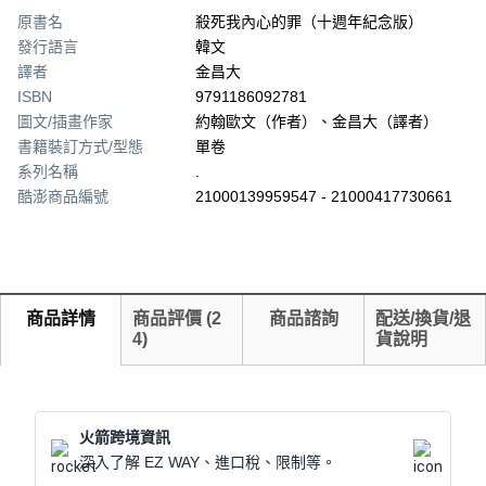
原書名
殺死我內心的罪（十週年紀念版）
發行語言
韓文
譯者
金昌大
ISBN
9791186092781
圖文/插畫作家
約翰歐文（作者）、金昌大（譯者）
書籍裝訂方式/型態
單卷
系列名稱
.
酷澎商品編號
21000139959547 - 21000417730661
商品詳情
商品評價
(
2
商品諮詢
配送/換貨/退
4
)
貨說明
火箭跨境資訊
深入了解 EZ WAY、進口稅、限制等。