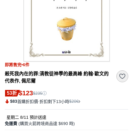
即將售完•6件
殺死我內在的罪:清教徒神學的最高峰 約翰·歐文的
代表作, 佩尼爾
$123
53折
$235
$83
·
$206
首購折扣價
折扣剩下13小時
星期二 8/11
預計送達
免運費
(購買火箭跨境商品達 $690 時)