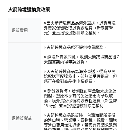
火箭跨境退換貨政策
※因火箭跨境商品為海外直送，退貨時境
外賣家保留收取退貨處理費（新臺幣95
退貨費用
元）並直接從退款扣除之權利。
※火箭跨境商品恕不提供換貨服務。
※ 經境外賣家同意，收到火箭跨境商品後7
天鑑賞期內得申請退貨。
※因火箭跨境商品為海外直送，從商品開
始配送至配達為止，恕無法受理退貨，但
您可在收到商品後申請退貨。
※ 部分退貨時，若剩餘訂單金額未達免運
門檻，您原本享有的免運優惠將予以取
消，境外賣家保留補收去程運費（新臺幣
195元）並直接從退款扣除之權利。
※火箭跨境商品退貨時，台灣海關所課徵
退換貨權益
的進口稅、營業稅、貨物稅、規費、關稅
等進口費用無法退還，若您有意請求退還
進口費用，請向海關或您的稅務顧問尋求