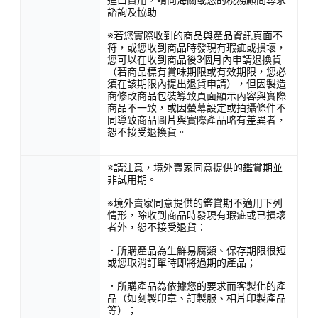
諮詢及協助
※若您實際收到的商品與產品資訊頁面不
符，或您收到商品時發現有瑕疵或損壞，
您可以在收到商品後3個月內申請退換貨
（若商品標有賞味期限或有效期限，您必
須在該期限內提出退貨申請），但因製造
商修改商品包裝導致頁面顯示內容與實際
商品不一致，或因螢幕設定或拍攝條件不
同導致商品圖片與實際產品略有差異者，
恕不接受退換貨。
※請注意，境外賣家同意提供的鑑賞期並
非試用期。
※境外賣家同意提供的鑑賞期不適用下列
情形，除收到商品時發現有瑕疵或已損壞
者外，恕不接受退貨：
．所購產品為生鮮易腐類、保存期限很短
或您取消訂單時即將過期的產品；
．所購產品為依據您的要求而客製化的產
品（如刻製印章、訂製服、相片印製產品
等）；