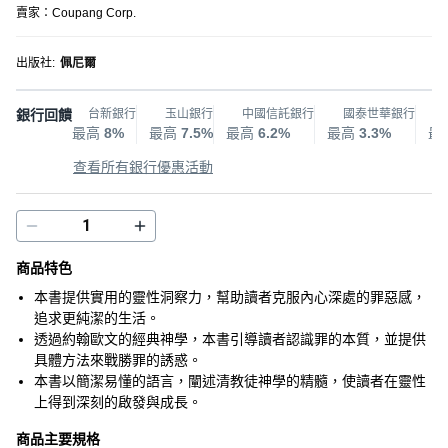
賣家：
Coupang Corp.
出版社
:
佩尼爾
銀行回饋
台新銀行
玉山銀行
中國信託銀行
國泰世華銀行
最高
8%
最高
7.5%
最高
6.2%
最高
3.3%
最
查看所有銀行優惠活動
商品特色
本書提供實用的靈性洞察力，幫助讀者克服內心深處的罪惡感，
追求更純潔的生活。
透過約翰歐文的經典神學，本書引導讀者認識罪的本質，並提供
具體方法來戰勝罪的誘惑。
本書以簡潔易懂的語言，闡述清教徒神學的精髓，使讀者在靈性
上得到深刻的啟發與成長。
商品主要規格