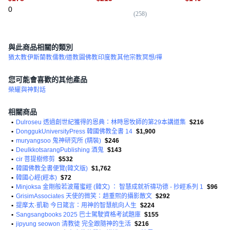
勒, 南成德
內心罪性的方法,
0
博,大衛·馬蒂斯,
(
258
)
(
1
克,喬·里格尼...
與此商品相關的類別
猶太教
伊斯蘭教
儒教/道教
圓佛教
印度教
其他宗教
冥想/禪
您可能會喜歡的其他產品
榮耀
與神對話
相關商品
•
Dulroseu 透過創世紀獲得的恩典：林時恩牧師的第29本講道集
$216
•
DonggukUniversityPress 韓國佛教全書 14
$1,900
•
muryangsoo 鬼神研究所 (精裝)
$246
•
DeulkkotsarangPublishing 酒鬼
$143
•
cir 菩提樹修剪
$532
•
韓國佛教全書便覽(韓文版)
$1,762
•
韓國心經(經本)
$72
•
Minjoksa 金剛般若波羅蜜經 (韓文) ： 智慧成就祈禱功德 - 抄經系列 1
$96
•
GrisimAssociates 天使的微笑：趙重熙的攝影散文
$292
•
提摩太·凱勒 今日箴言：用神的智慧航向人生
$224
•
Sangsangbooks 2025 巴士駕駛資格考試題庫
$155
•
jipyung seowon 清教徒 完全跟隨神的生活
$216