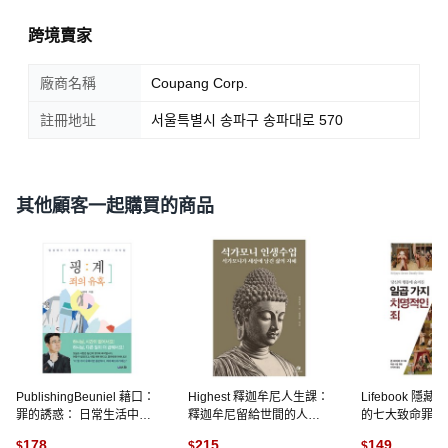
跨境賣家
廠商名稱
Coupang Corp.
註冊地址
서울특별시 송파구 송파대로 570
其他顧客一起購買的商品
PublishingBeuniel 藉口：
Highest 釋迦牟尼人生課：
Lifebook 隱
罪的誘惑： 日常生活中誘
釋迦牟尼留給世間的人生
的七大致命罪：
惑我們的罪之低語, 毗努伊
智慧, 釋迦牟尼
悔改罪惡的行為
178
215
149
$
$
$