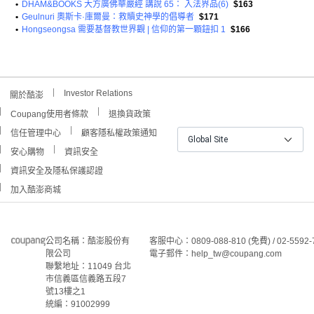
•
DHAM&BOOKS 大方廣佛華嚴經 講說 65： 入法界品(6)
$163
•
Geulnuri 奧斯卡·庫爾曼：救贖史神學的倡導者
$171
•
Hongseongsa 需要基督教世界觀 | 信仰的第一顆鈕扣 1
$166
Investor Relations
關於酷澎
Coupang使用者條款
退換貨政策
信任管理中心
顧客隱私權政策通知
Global Site
安心購物
資訊安全
資訊安全及隱私保護認證
加入酷澎商城
公司名稱：酷澎股份有
客服中心：0809-088-810 (免費) / 02-5592-
限公司
電子郵件：help_tw@coupang.com
聯繫地址：11049 台北
市信義區信義路五段7
號13樓之1
統編：91002999