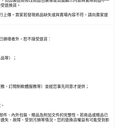
），但因製造商修改商品包裝導致頁面顯示內容與實際商品不一
接受退換貨。
行上傳。買家若發現商品缺失或與賣場內容不符，請向賣家提
已損壞者外，恕不接受退貨：
產品等）；
服務、訂閱制軟體服務等）並經您事先同意才提供；
況。
部件、內外包裝、贈品及附加文件的完整性。若商品或贈品已
件遺失、故障、受到污損等情況，您的退換貨權益有可能受到影