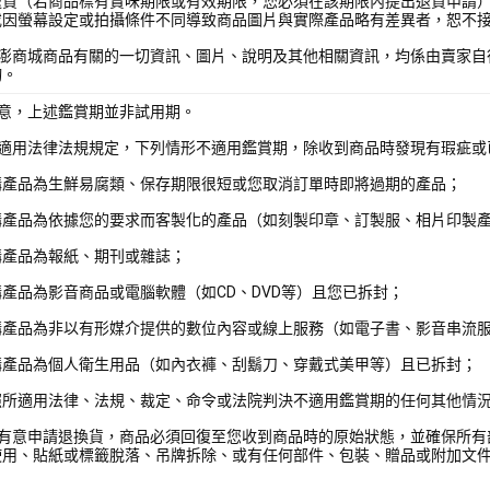
退貨（若商品標有賞味期限或有效期限，您必須在該期限內提出退貨申請
或因螢幕設定或拍攝條件不同導致商品圖片與實際產品略有差異者，恕不
酷澎商城商品有關的一切資訊、圖片、說明及其他相關資訊，均係由賣家自
詢。
注意，上述鑑賞期並非試用期。
照適用法律法規規定，下列情形不適用鑑賞期，除收到商品時發現有瑕疵或
購產品為生鮮易腐類、保存期限很短或您取消訂單時即將過期的產品；
購產品為依據您的要求而客製化的產品（如刻製印章、訂製服、相片印製
購產品為報紙、期刊或雜誌；
產品為影音商品或電腦軟體（如CD、DVD等）且您已拆封；
購產品為非以有形媒介提供的數位內容或線上服務（如電子書、影音串流
購產品為個人衛生用品（如內衣褲、刮鬍刀、穿戴式美甲等）且已拆封；
照所適用法律、法規、裁定、命令或法院判決不適用鑑賞期的任何其他情
您有意申請退換貨，商品必須回復至您收到商品時的原始狀態，並確保所有
使用、貼紙或標籤脫落、吊牌拆除、或有任何部件、包裝、贈品或附加文