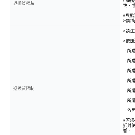
申請
退換貨權益
致，
※與
出諮
※請
※依
．所
．所
．所
．所購
退換貨限制
．所
．所
．依
※若
拆封
響。