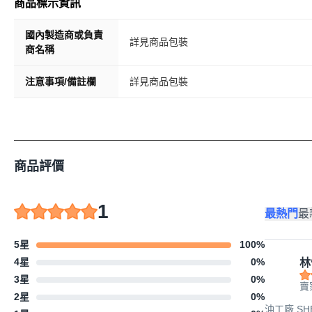
商品標示資訊
國內製造商或負責
詳見商品包裝
商名稱
注意事項/備註欄
詳見商品包裝
商品評價
1
最熱門
最
5星
100
%
4星
0
%
林
3星
0
%
賣
2星
0
%
油工廠 SHEL