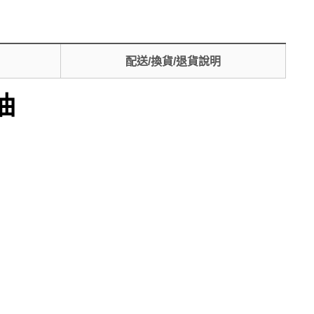
配送/換貨/退貨說明
油