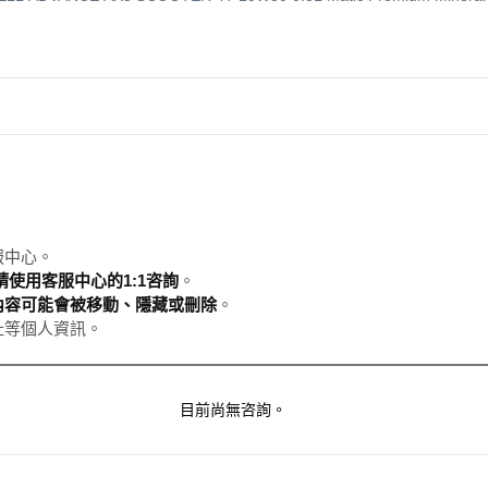
服中心。
使用客服中心的1:1咨詢
。
內容可能會被移動、隱藏或刪除
。
址等個人資訊。
目前尚無咨詢。