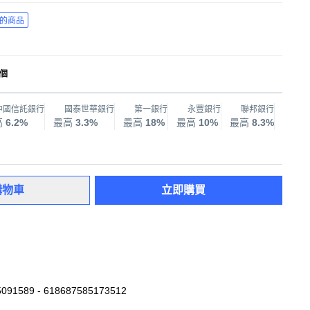
的商品
1個
中國信託銀行
國泰世華銀行
第一銀行
永豐銀行
聯邦銀行
兆
高
6.2%
最高
3.3%
最高
18%
最高
10%
最高
8.3%
最高
購物車
立即購買
091589 - 618687585173512