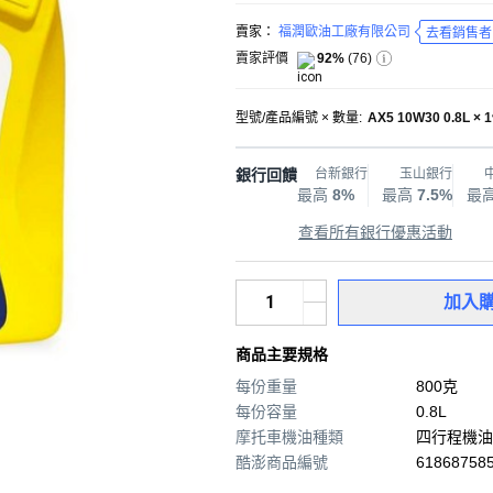
賣家：
福潤歐油工廠有限公司
去看銷售者
賣家評價
92%
(
76
)
型號/產品編號 × 數量
:
AX5 10W30 0.8L × 
銀行回饋
台新銀行
玉山銀行
最高
8%
最高
7.5%
最
查看所有銀行優惠活動
加入
商品主要規格
每份重量
800克
每份容量
0.8L
摩托車機油種類
四行程機油
酷澎商品編號
618687585