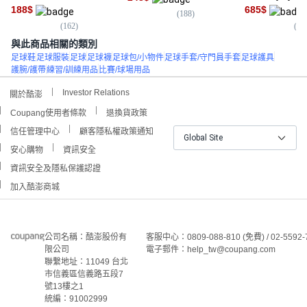
188
$
685
$
(
188
)
(
162
)
(
33
與此商品相關的類別
足球鞋
足球服裝
足球
足球襪
足球包/小物件
足球手套/守門員手套
足球護具
護腕/護帶
練習/訓練用品
比賽/球場用品
Investor Relations
關於酷澎
Coupang使用者條款
退換貨政策
信任管理中心
顧客隱私權政策通知
Global Site
安心購物
資訊安全
資訊安全及隱私保護認證
加入酷澎商城
公司名稱：酷澎股份有
客服中心：0809-088-810 (免費) / 02-5592-
限公司
電子郵件：help_tw@coupang.com
聯繫地址：11049 台北
市信義區信義路五段7
號13樓之1
統編：91002999